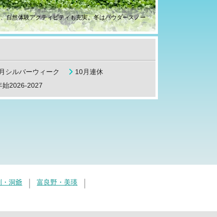
ア、自然体験アクティビティも充実。冬はパウダースノー
9月シルバーウィーク
10月連休
始2026-2027
別・洞爺
富良野・美瑛