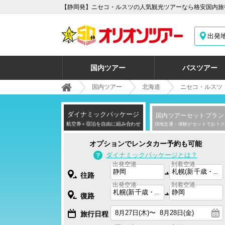
【静岡発】ニセコ・ルスツの人気観光ツアーなら格安国内旅行
出発
国内ツアー
バスツアー
国内ツアー
北海道
ニセコ・ルスツ
ダイナミック
パッケージ
国内ツアー
セットプラン
航空券＋宿泊を自由に組み合わせ
現地交通・体験がセットでおトク
オプションでレンタカー予約も可能
ダイナミックパッケージとは？
出発空港
到着空港
往路
出発空港
到着空港
復路
旅行日程