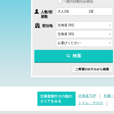
一部の日程のみ宿泊
人数/部
屋数
宿泊地
検索
ご希望のホテルから検索
北海道TOP
札幌
北海道旅行その他の
エリアをみる
トマム・サホロ