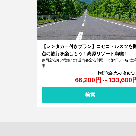
【レンタカー付きプラン】ニセコ・ルスツを
点に旅行を楽しもう！高原リゾート満喫！
静岡空港発／往復北海道内各空港利用／1泊2日／2名1室
用
66,200
円
～
133,600
検索