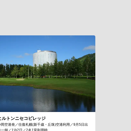
ヒルトンニセコビレッジ
静岡空港発／往復札幌(新千歳・丘珠)空港利用／9月5日出
発一例／1泊2日／2名1室利用時