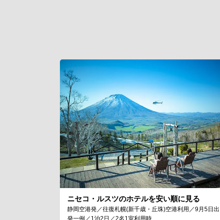
ニセコ・ルスツのホテルを安い順に見る
静岡空港発／往復札幌(新千歳・丘珠)空港利用／9月5日出
発一例／1泊2日／2名1室利用時