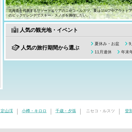
北海道を代表するリゾートエリアのニセコ・ルスツ。夏はゴルフやアウトド
のビッグゲレンデでスキー・スノボを満喫したい。
人気の観光地・イベント
夏休み・お盆
人気の旅行期間から選ぶ
11月連休
年末年
・定山渓
小樽・キロロ
千歳・夕張
ニセコ・ルスツ
登