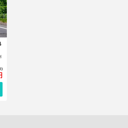
拠
利
円