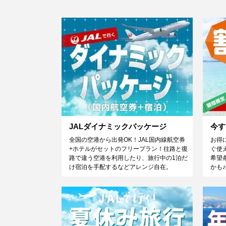
JALダイナミックパッケージ
今す
全国の空港から出発OK！JAL国内線航空券
お得
+ホテルがセットのフリープラン！往路と復
ぐ使
路で違う空港を利用したり、旅行中の1泊だ
希望
け宿泊を手配するなどアレンジ自在。
かも