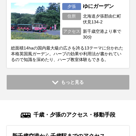
ゆにガーデン
夕張
住所
北海道夕張郡由仁町
伏見134-2
アクセス
新千歳空港より車で
30分
総面積14haの国内最大級の広さを誇る13テーマに分かれた
本格英国風ガーデン。ハーブの効果や利用法が書かれてい
るので知識を深めたり、ハーブ教室体験もできる。
もっと見る
千歳・夕張のアクセス・移動手段