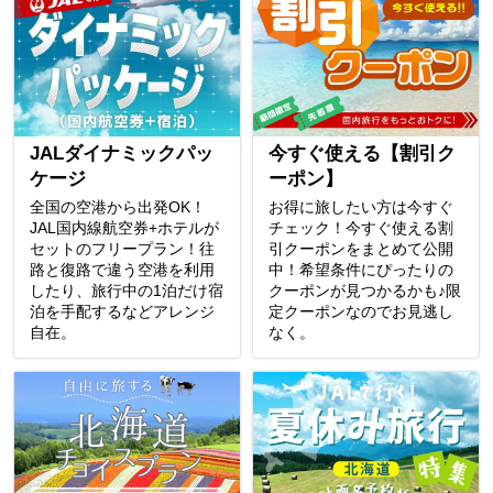
JALダイナミックパッ
今すぐ使える【割引ク
ケージ
ーポン】
全国の空港から出発OK！
お得に旅したい方は今すぐ
JAL国内線航空券+ホテルが
チェック！今すぐ使える割
セットのフリープラン！往
引クーポンをまとめて公開
路と復路で違う空港を利用
中！希望条件にぴったりの
したり、旅行中の1泊だけ宿
クーポンが見つかるかも♪限
泊を手配するなどアレンジ
定クーポンなのでお見逃し
自在。
なく。