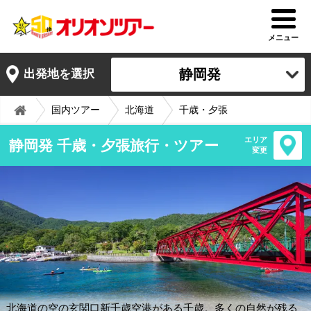
メニュー
静岡発
出発地を選択
国内ツアー
北海道
千歳・夕張
エリア
静岡発 千歳・夕張旅行・ツアー
変更
北海道の空の玄関口新千歳空港がある千歳。多くの自然が残る