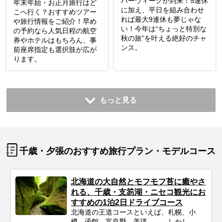
バーウィークが到来！5連休
年末年始・お正月旅行はど
に加え、平日を組み合わせ
こへ行く？おすすめツアー
れば最大9連休も夢じゃな
や旅行情報をご紹介！早め
い！今年は“ちょっと特別な
の予約なら人気日程の航空
秋の旅”を叶える絶好のチャ
券やホテルはもちろん、事
ンス。
前座席指定も選択肢が広が
ります。
もっと見る
千歳・夕張のおすすめ旅行プラン・モデルコース
北海道の大自然とモフモフ苔に癒やさ
れる、千歳・支笏湖・ニセコ観光にお
すすめの1泊2日ドライブコース
北海道の王道コースといえば、札幌、小
樽、函館、富良野、美瑛……。しかし、