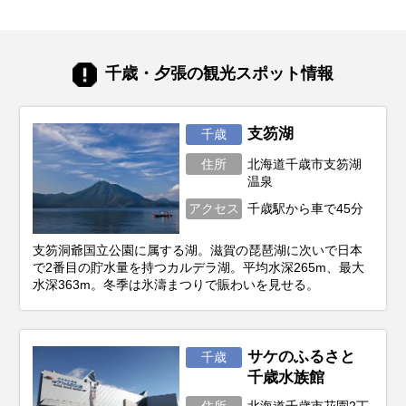
まりにも魅力的でお店が多すぎるため、
「結局どれが一番ハズさない？」「職場や
ママ友に配るのにセンスが良いのは？」と
迷ってしまうことも。 そこで今回は、新千
千歳・夕張の観光スポット情報
歳空港や北海道観光で購入できるお土産・
スイーツを厳選してご紹介します。誰もが
知る王道の定番から、市場直送の豪華海
鮮、ご飯もお酒も進む絶品グルメまで、人
支笏湖
千歳
気アイテムをランキング形式やカテゴリ別
住所
北海道千歳市支笏湖
にお届けします。
温泉
アクセス
千歳駅から車で45分
支笏洞爺国立公園に属する湖。滋賀の琵琶湖に次いで日本
で2番目の貯水量を持つカルデラ湖。平均水深265m、最大
水深363m。冬季は氷濤まつりで賑わいを見せる。
サケのふるさと
千歳
千歳水族館