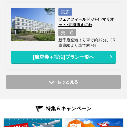
恵庭
フェアフィールド･バイ･マリオ
ット･北海道えにわ
交 通
新千歳空港より車で約12分、JR
恵庭駅より車で約7分
[航空券＋宿泊]プラン一覧へ
もっと見る
特集＆キャンペーン