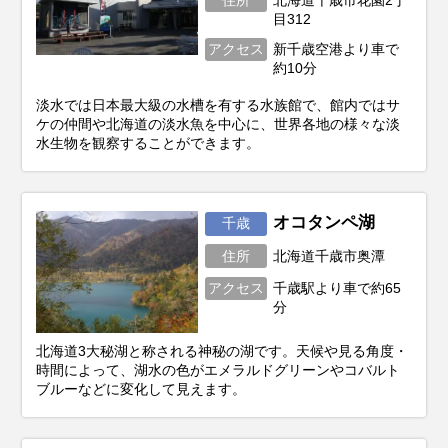
住所
北海道千歳市花園2丁
目312
アクセス
新千歳空港より車で
約10分
淡水では日本最大級の水槽を有する水族館で、館内ではサ
ケの仲間や北海道の淡水魚を中心に、世界各地の様々な淡
水生物を観察することができます。
オコタンペ湖
千歳
住所
北海道千歳市奥潭
アクセス
千歳駅より車で約65
分
北海道3大秘湖と称される神秘の湖です。天候や見る角度・
時間によって、湖水の色がエメラルドグリーンやコバルト
ブルーなどに変化して見えます。