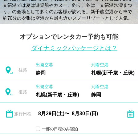
支笏湖では夏は遊覧船やカヌー、釣り、冬は「支笏湖氷濤まつ
り」の会場として多くのお客様が訪れる。新千歳空港から車で
約70分の夕張は空港から最も近いスノーリゾートとして人気。
オプションでレンタカー予約も可能
ダイナミックパッケージとは？
出発空港
到着空港
往路
静岡
札幌(新千歳・丘珠)
出発空港
到着空港
復路
札幌(新千歳・丘珠)
静岡
旅行日程
一部の日程のみ宿泊