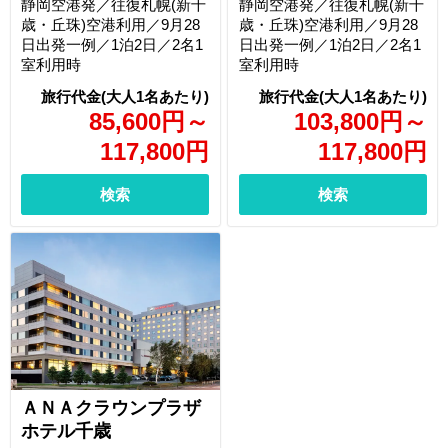
静岡空港発／往復札幌(新千
静岡空港発／往復札幌(新千
歳・丘珠)空港利用／9月28
歳・丘珠)空港利用／9月28
日出発一例／1泊2日／2名1
日出発一例／1泊2日／2名1
室利用時
室利用時
85,600
円
～
103,800
円
～
117,800
円
117,800
円
検索
検索
ＡＮＡクラウンプラザ
ホテル千歳