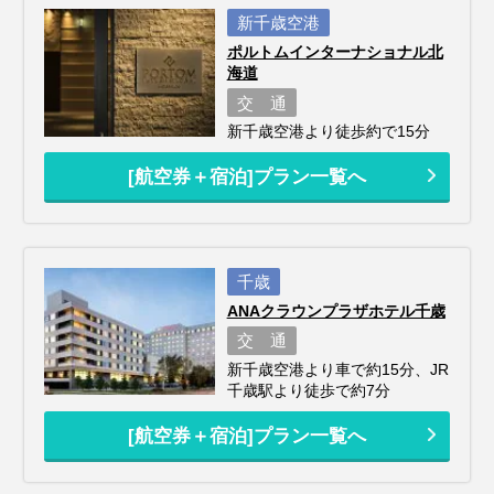
新千歳空港
ポルトムインターナショナル北
海道
交 通
新千歳空港より徒歩約で15分
[航空券＋宿泊]プラン一覧へ
千歳
ANAクラウンプラザホテル千歳
交 通
新千歳空港より車で約15分、JR
千歳駅より徒歩で約7分
[航空券＋宿泊]プラン一覧へ