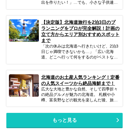
出を作りたい！」…でも、小さな子供連れ
の旅行は、準備や移動、現地の過ごし方な
ど、何かと不安がつきものですよね。ご安
心ください！ポイントを押さえてしっかり
【決定版】北海道旅行を2泊3日のプ
計画すれば、子連れ北海道旅行は最高の体
ランニングをプロが完全解説！計画の
験になります。 この記事では、子連れファ
立て方からエリア別おすすめスポット
ミリーが北海道旅行を思いっきり楽しむた
まで
めの、計画の立て方の基本から、子供が絶
対喜ぶおすすめスポット＆アクティビテ
「次の休みは北海道へ行きたいけど、2泊3
ィ、ホテル選びの秘訣、そしてあると便利
日じゃ満喫できないかも…」「広い北海
な持ち物や注意点まで、パパママ目線で徹
道、どこへ行って何をするのがベストな
底解説！この記事を読んで、子連れ旅行の
の？」そんな風に悩んでいませんか？短い
不安を解消し、家族みんなの笑顔があふれ
休みでも、事前の計画次第で北海道の雄大
る北海道旅行を実現しましょう♪
な自然、美味しいグルメ、心癒される景色
北海道のお土産人気ランキング！定番
をたっぷり楽しむことは可能です！この記
の人気スイーツから絶品海鮮まで！
事では、忙しいあなたのために、2泊3日の
広大な大地と豊かな自然、そして四季折々
北海道旅行を最大限に楽しむための計画の
の絶品グルメが魅力の北海道。 札幌や小
立て方から、エリア別の魅力、旅を充実さ
樽、富良野などの観光を楽しんだ後、旅の
せるための秘訣まで、ぎゅっと凝縮してお
最後に待っている楽しみといえば「お土産
届けします。あなただけの特別な北海道旅
選び」です。 北海道の空の玄関口「新千歳
行を実現するためのヒントを見つけて、最
空港」は、単なる空港という枠を超え、道
高の思い出を作りに出かけましょう！
もっと見る
内の美味しいものが全て集まる巨大なショ
ッピングモールのような場所。しかし、あ