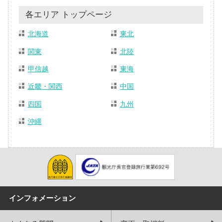
各エリア トップページ
北海道
東北
関東
北陸
甲信越
東海
近畿・関西
中国
四国
九州
沖縄
インフォメーション