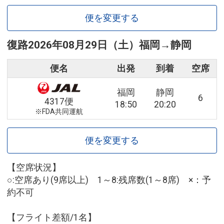
便を変更する
復路
2026年08月29日（土）
福岡
→
静岡
便名
出発
到着
空席
福岡
静岡
6
4317便
18:50
20:20
※FDA共同運航
便を変更する
【空席状況】
○:空席あり(9席以上) 1～8:残席数(1～8席) ×：予
約不可
【フライト差額/1名】