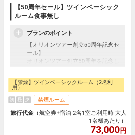
【50周年セール】ツインベーシック
ルーム食事無し
プランのポイント
【オリオンツアー創立50周年記念セ
ール】
オリオンツアー創立50周年を記念し
た期間限定の特別なセールです。
【禁煙】ツインベーシックルーム（2名利
往復の航空券と宿泊がセットになっ
用）
たスタンダードの＜食事なし＞プラ
禁煙ルーム
朝
昼
夕
ンです。
フライトと宿泊を自由に組み合わせ
旅行代金
（航空券+宿泊 2名1室ご利用時 大人
できるダイナミックパッケージだか
1名様あたり）
ら、一都市滞在はもちろん周遊旅行
73,000
円
にも最適！