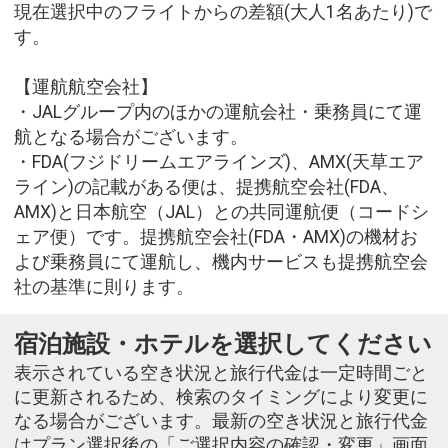
現在選択中のフライトからの差額(大人1名あたり)で
す。
【運航航空会社】
・JALグループ内のほかの運航会社・乗務員にて運
航となる場合がございます。
・FDA(フジドリームエアラインズ)、AMX(天草エア
ライン)の記載がある便は、提携航空会社(FDA、
AMX)と日本航空（JAL）との共同運航便（コードシ
ェア便）です。提携航空会社(FDA・AMX)の機材お
よび乗務員にて運航し、機内サービスも提携航空会
社の基準に則ります。
宿泊施設・ホテルを選択してください
表示されている空き状況と旅行代金は一定時間ごと
に更新されるため、検索のタイミングにより変更に
なる場合がございます。最新の空き状況と旅行代金
はプラン選択後の「ご選択内容の確認・変更」画面