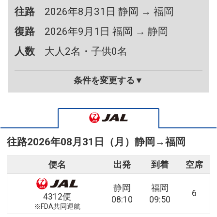
往路
2026年8月31日 静岡 → 福岡
復路
2026年9月1日 福岡 → 静岡
人数
大人2名・子供0名
条件を変更する▼
往路
2026年08月31日（月）
静岡
→
福岡
便名
出発
到着
空席
静岡
福岡
6
4312便
08:10
09:50
※FDA共同運航