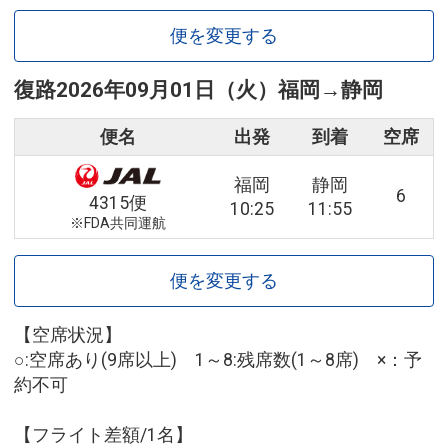
便を変更する
復路
2026年09月01日（火）
福岡
→
静岡
便名
出発
到着
空席
福岡
静岡
6
4315便
10:25
11:55
※FDA共同運航
便を変更する
【空席状況】
○:空席あり(9席以上) 1～8:残席数(1～8席) ×：予
約不可
【フライト差額/1名】