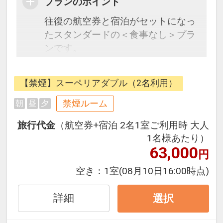
プランのポイント
往復の航空券と宿泊がセットになっ
たスタンダードの＜食事なし＞プラ
ンです。
フライトと宿泊を自由に組み合わせ
できるダイナミックパッケージだか
【禁煙】スーペリアダブル（2名利用）
ら、一都市滞在はもちろん周遊旅行
にも最適！
禁煙ルーム
朝
昼
夕
旅行期間中の1泊だけの宿泊や延
旅行代金
（航空券+宿泊 2名1室ご利用時 大人
泊・飛び泊なども自由自在です。
1名様あたり）
JALマイレージ会員の方にはフライ
63,000
円
トマイルが50%貯まります。
空き：
1室
(08月10日16:00時点)
詳細
選択