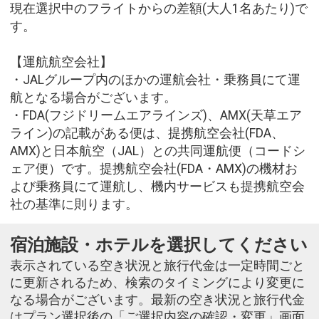
現在選択中のフライトからの差額(大人1名あたり)で
す。
【運航航空会社】
・JALグループ内のほかの運航会社・乗務員にて運
航となる場合がございます。
・FDA(フジドリームエアラインズ)、AMX(天草エア
ライン)の記載がある便は、提携航空会社(FDA、
AMX)と日本航空（JAL）との共同運航便（コードシ
ェア便）です。提携航空会社(FDA・AMX)の機材お
よび乗務員にて運航し、機内サービスも提携航空会
社の基準に則ります。
宿泊施設・ホテルを選択してください
表示されている空き状況と旅行代金は一定時間ごと
に更新されるため、検索のタイミングにより変更に
なる場合がございます。最新の空き状況と旅行代金
はプラン選択後の「ご選択内容の確認・変更」画面