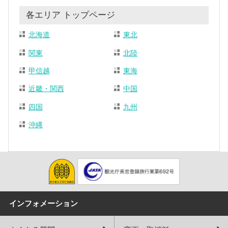
各エリア トップページ
北海道
東北
関東
北陸
甲信越
東海
近畿・関西
中国
四国
九州
沖縄
インフォメーション