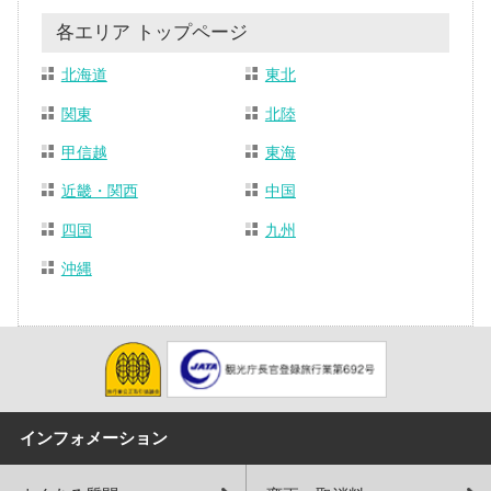
各エリア トップページ
北海道
東北
関東
北陸
甲信越
東海
近畿・関西
中国
四国
九州
沖縄
インフォメーション