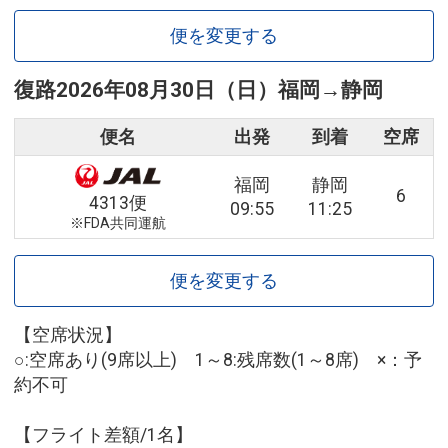
便を変更する
復路
2026年08月30日（日）
福岡
→
静岡
便名
出発
到着
空席
福岡
静岡
6
4313便
09:55
11:25
※FDA共同運航
便を変更する
【空席状況】
○:空席あり(9席以上) 1～8:残席数(1～8席) ×：予
約不可
【フライト差額/1名】