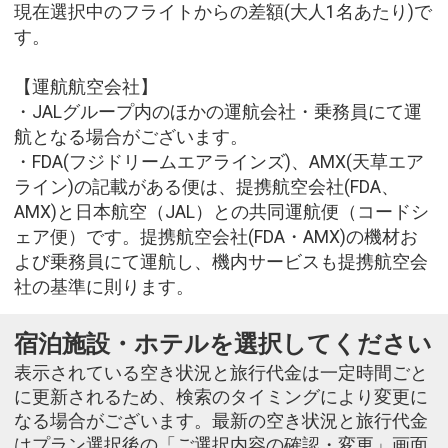
現在選択中のフライトからの差額(大人1名あたり)で
す。
【運航航空会社】
・JALグループ内のほかの運航会社・乗務員にて運
航となる場合がございます。
・FDA(フジドリームエアラインズ)、AMX(天草エア
ライン)の記載がある便は、提携航空会社(FDA、
AMX)と日本航空（JAL）との共同運航便（コードシ
ェア便）です。提携航空会社(FDA・AMX)の機材お
よび乗務員にて運航し、機内サービスも提携航空会
社の基準に則ります。
宿泊施設・ホテルを選択してください
表示されている空き状況と旅行代金は一定時間ごと
に更新されるため、検索のタイミングにより変更に
なる場合がございます。最新の空き状況と旅行代金
はプラン選択後の「ご選択内容の確認・変更」画面