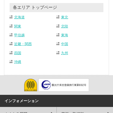
各エリア トップページ
北海道
東北
関東
北陸
甲信越
東海
近畿・関西
中国
四国
九州
沖縄
インフォメーション