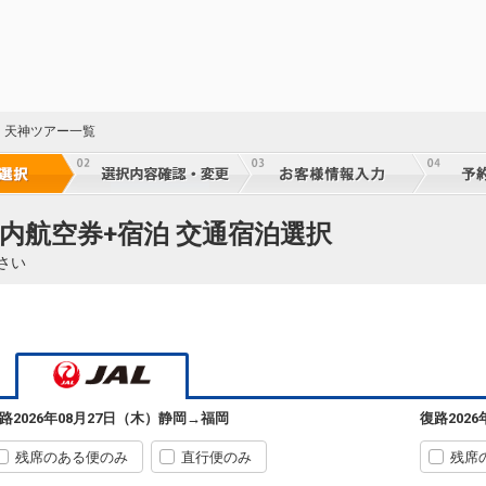
・天神ツアー一覧
国内航空券+宿泊 交通宿泊選択
さい
路
2026年08月27日（木）
静岡
→
福岡
復路
202
残席のある便のみ
直行便のみ
残席