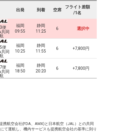
フライト差額
出発
到着
空席
/1名
福岡
静岡
13便
6
選択中
09:55
11:25
A共同
航
福岡
静岡
15便
6
+7,800円
10:25
11:55
A共同
航
福岡
静岡
17便
6
+7,800円
18:50
20:20
A共同
航
。
携航空会社(FDA、AMX)と日本航空（JAL）との共同
務員にて運航し、機内サービスも提携航空会社の基準に則り