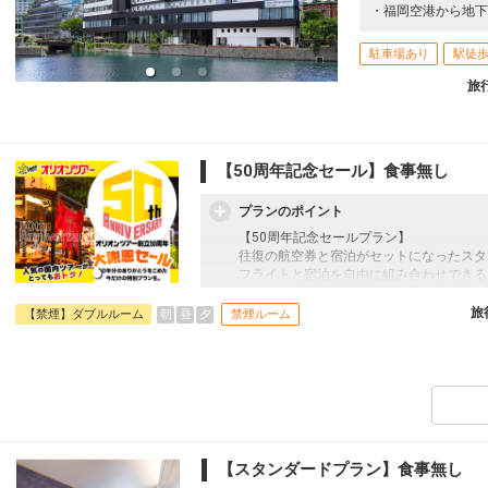
・福岡空港から地下
駐車場あり
駅徒歩
旅
【50周年記念セール】食事無し
プランのポイント
【50周年記念セールプラン】
往復の航空券と宿泊がセットになったスタ
フライトと宿泊を自由に組み合わせできる
ん周遊旅行にも最適！
旅行期間中の1泊だけの宿泊や延泊・飛び
旅
朝
昼
夕
【禁煙】ダブルルーム
禁煙ルーム
フライトは、安心のJAL（またはJALグ
オプションでレンタカーや現地交通・体験
います。
【スタンダードプラン】食事無し