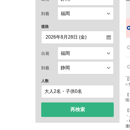
到着
復路
出発
到着
【
人数
○
【
現
再検索
【
・
・
運