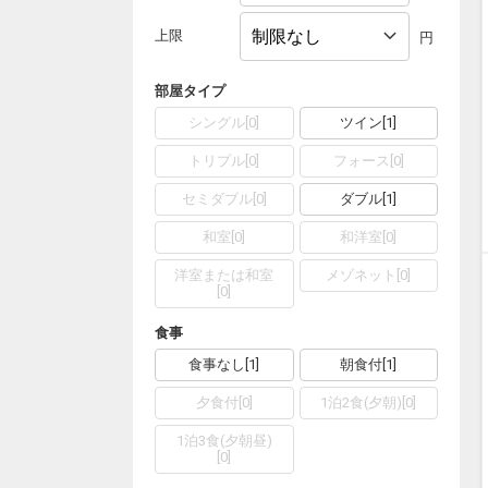
上限
円
部屋タイプ
シングル
[
0
]
ツイン
[
1
]
トリプル
[
0
]
フォース
[
0
]
セミダブル
[
0
]
ダブル
[
1
]
和室
[
0
]
和洋室
[
0
]
洋室または和室
メゾネット
[
0
]
[
0
]
食事
食事なし
[
1
]
朝食付
[
1
]
夕食付
[
0
]
1泊2食(夕朝)
[
0
]
1泊3食(夕朝昼)
[
0
]