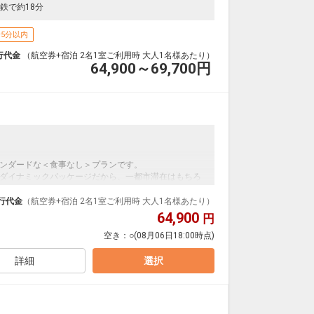
鉄で約18分
5分以内
行代金
（航空券+宿泊 2名1室ご利用時 大人1名様あたり）
64,900～69,700
円
ンダードな＜食事なし＞プランです。
ダイナミックパッケージだから、一都市滞在はもちろ
泊なども自由自在です。
行代金
（航空券+宿泊 2名1室ご利用時 大人1名様あたり）
ループ）確約！フライトマイル50%貯まります。
64,900
円
プランなどの追加（同時予約）が可能なプランもござ
空き：
○
(08月06日18:00時点)
詳細
選択