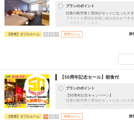
プランのポイント
往復の航空券と宿泊がセットになったスタ
フライトと宿泊を自由に組み合わせできる
ん周遊旅行にも最適！
旅行期間中の1泊だけの宿泊や延泊・飛び
JALマイレージ会員の方にはフライトマイ
旅
朝
昼
夕
【禁煙】ダブルルーム
禁煙ルーム
【50周年記念セール】朝食付
プランのポイント
【50周年記念キャンペーン】
往復の航空券と宿泊がセットになったスタ
フライトと宿泊を自由に組み合わせできる
ん周遊旅行にも最適！
旅行期間中の1泊だけの宿泊や延泊・飛び
旅
朝
昼
夕
【禁煙】ダブルルーム
禁煙ルーム
JALマイレージ会員の方にはフライトマイ
■朝食のご案内