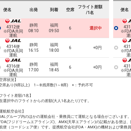
フライト差額
便名
出発
到着
空席
便名
/1名
静岡
福岡
4312便
43
6
選択中
08:10
09:50
※FDA共同
※FD
運航
運
静岡
福岡
4314便
43
6
+0円
16:15
18:00
※FDA共同
※FD
運航
運
静岡
福岡
4316便
43
6
+0円
17:00
18:45
※FDA共同
※FD
運航
運
空席状況】
:空席あり(9席以上) 1～8:残席数(1～8席) ×：予約不可
フライト差額/1名】
在選択中のフライトからの差額(大人1名あたり)です。
運航航空会社】
JALグループ内のほかの運航会社・乗務員にて運航となる場合がございます
FDA(フジドリームエアラインズ)、AMX(天草エアライン)の記載がある便は、提
航便（コードシェア便）です。提携航空会社(FDA・AMX)の機材および乗