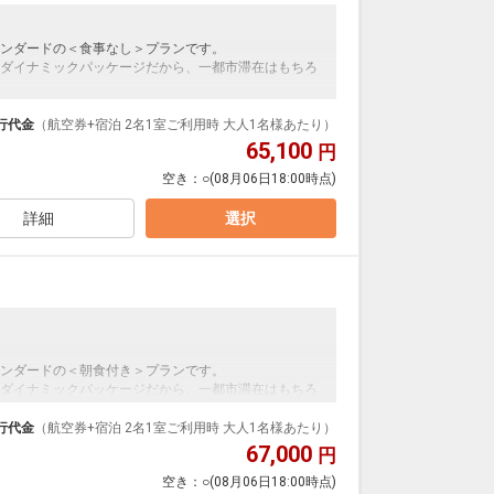
ンダードの＜食事なし＞プランです。
ダイナミックパッケージだから、一都市滞在はもちろ
泊なども自由自在です。
ルが50%貯まります。
行代金
（航空券+宿泊 2名1室ご利用時 大人1名様あたり）
65,100
円
空き：
○
(08月06日18:00時点)
詳細
選択
ンダードの＜朝食付き＞プランです。
ダイナミックパッケージだから、一都市滞在はもちろ
泊なども自由自在です。
行代金
（航空券+宿泊 2名1室ご利用時 大人1名様あたり）
ルが50%貯まります。
67,000
円
空き：
○
(08月06日18:00時点)