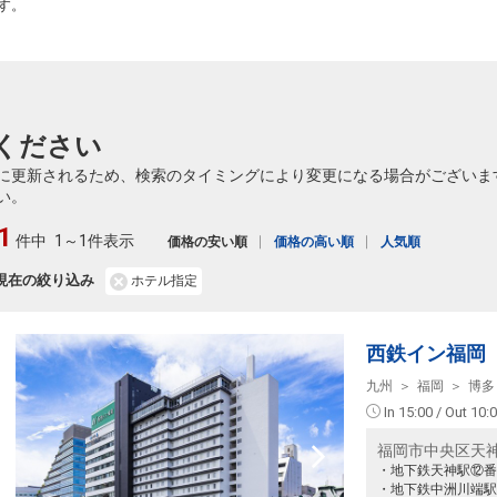
す。
ください
に更新されるため、検索のタイミングにより変更になる場合がございま
い。
1
件中
1～1件表示
価格の安い順
価格の高い順
人気順
現在の絞り込み
ホテル指定
西鉄イン福岡
九州
福岡
博多
In 15:00 / Out 10:
福岡市中央区天神1
・地下鉄天神駅⑫番
・地下鉄中洲川端駅