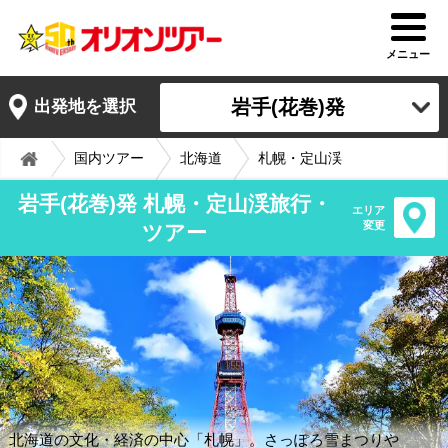
メニュー
岩手(花巻)発
出発地を選択
国内ツアー
北海道
札幌・定山渓
岩手(花巻)発 札幌・定山渓旅行・
エリア
変更
ツアー
北海道の文化・経済の中心「札幌」。さっぽろ雪まつりや