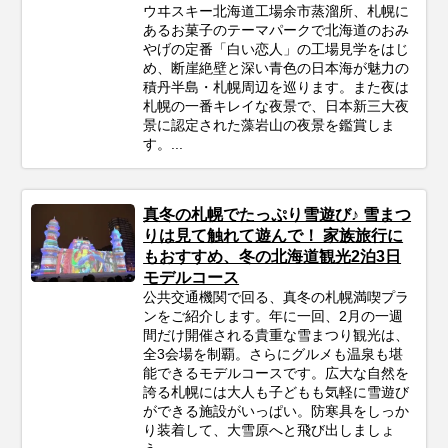
ウヰスキー北海道工場余市蒸溜所、札幌に
あるお菓子のテーマパークで北海道のおみ
やげの定番「白い恋人」の工場見学をはじ
め、断崖絶壁と深い青色の日本海が魅力の
積丹半島・札幌周辺を巡ります。また夜は
札幌の一番キレイな夜景で、日本新三大夜
景に認定された藻岩山の夜景を鑑賞しま
す。...
真冬の札幌でたっぷり雪遊び♪ 雪まつ
りは見て触れて遊んで！ 家族旅行に
もおすすめ、冬の北海道観光2泊3日
モデルコース
公共交通機関で回る、真冬の札幌満喫プラ
ンをご紹介します。年に一回、2月の一週
間だけ開催される貴重な雪まつり観光は、
全3会場を制覇。さらにグルメも温泉も堪
能できるモデルコースです。広大な自然を
誇る札幌には大人も子どもも気軽に雪遊び
ができる施設がいっぱい。防寒具をしっか
り装着して、大雪原へと飛び出しましょ