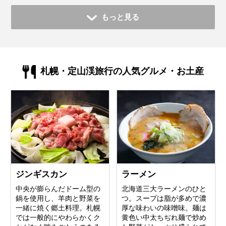
もっと見る
札幌・定山渓旅行の人気グルメ・お土産
ジンギスカン
ラーメン
中央が膨らんだドーム型の
北海道三大ラーメンのひと
鍋を使用し、羊肉と野菜を
つ。スープは脂が多めで濃
一緒に焼く郷土料理。札幌
厚な味わいの味噌味。麺は
では一般的にやわらかくク
黄色い中太ちぢれ麺で炒め