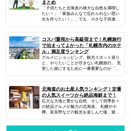
まとめ
プロのツアーコーディネーターが厳選し
「子供たちと北海道の雄大な自然を満喫し
た、目的別の札幌おすすめ観光スポットを
たい！」「家族みんなで忘れられない思い
ご紹介します。 歴史ある名建築から、地元
出を作りたい！」…でも、小さな子供連れ
民も通うグルメスポット、アートが楽しめ
の旅行は、準備や移動、現地の過ごし方な
る公園まで幅広くピックアップ。初めての
ど、何かと不安がつきものですよね。ご安
方からリピーターの方まで、あなたの旅の
心ください！ポイントを押さえてしっかり
スタイルに合わせた「最高の札幌旅」をプ
コスパ重視から高級宿まで！札幌旅行
計画すれば、子連れ北海道旅行は最高の体
ランニングするための参考にぜひお役立て
で泊まってよかった「札幌市内のホテ
験になります。 この記事では、子連れファ
ください。
ル」満足度ランキング
ミリーが北海道旅行を思いっきり楽しむた
グルメにショッピング、観光スポット巡り
めの、計画の立て方の基本から、子供が絶
と、やりたいことが尽きない札幌旅行。 充
対喜ぶおすすめスポット＆アクティビテ
実した旅にするために一番重要なのが「ホ
ィ、ホテル選びの秘訣、そしてあると便利
テル選び」です。 「せっかくなら朝食で海
な持ち物や注意点まで、パパママ目線で徹
鮮丼が食べたい！」 「雪道を歩きたくない
底解説！この記事を読んで、子連れ旅行の
から駅近がいい」 「大浴場で手足を伸ばし
不安を解消し、家族みんなの笑顔があふれ
北海道のお土産人気ランキング！定番
て疲れを癒やしたい…」 札幌市内には数多
る北海道旅行を実現しましょう♪
の人気スイーツから絶品海鮮まで！
くのホテルがあり、それぞれに魅力的な特
広大な大地と豊かな自然、そして四季折々
徴があります。 今回は、オリオンツアーで
の絶品グルメが魅力の北海道。 札幌や小
予約できるホテルの中から、30代・40代の
樽、富良野などの観光を楽しんだ後、旅の
大人女子が実際に泊まってよかったと感じ
最後に待っている楽しみといえば「お土産
る「満足度の高い札幌市内のホテル」を、
選び」です。 北海道の空の玄関口「新千歳
旅行スタイル別（一人旅・カップル・家
空港」は、単なる空港という枠を超え、道
族・グループ）にご紹介します。 失敗しな