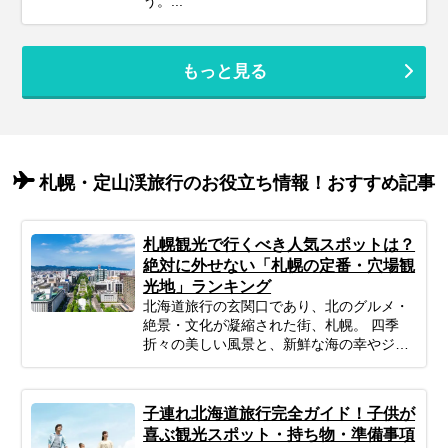
う。...
もっと見る
札幌・定山渓旅行のお役立ち情報！おすすめ記事
札幌観光で行くべき人気スポットは？
絶対に外せない「札幌の定番・穴場観
光地」ランキング
北海道旅行の玄関口であり、北のグルメ・
絶景・文化が凝縮された街、札幌。 四季
折々の美しい風景と、新鮮な海の幸やジン
ギスカンなどの美食、そして都市と自然が
調和した街並みは、何度訪れても新しい発
見があります。 「札幌に行きたいけれど、
子連れ北海道旅行完全ガイド！子供が
観光地が多すぎてどこに行けばいいかわか
喜ぶ観光スポット・持ち物・準備事項
らない…」 そんなあなたのために、今回は