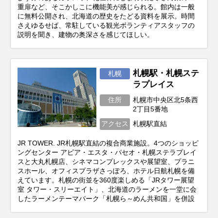
重扉など、そこかしこに機能美が感じられる。館内は一般
に無料公開され、北海道の歴史をたどる資料を展示。時間
さえゆるせば、常駐している観光ボランティアスタッフの
説明を聞き、建物の奥深さを感じてほしい。
札幌駅・札幌ステ
札幌
ラプレイス
住所
札幌市中央区北5条西
2丁目5番地
アクセス
札幌駅直結
JR TOWER. JR札幌駅直結の複合商業施設。4つのショッピ
ングセンター アピア・エスタ・パセオ・札幌ステラプレイ
スと大丸札幌店、シネマコンプレックスや展望室、プラニ
スホール、オフィスプラザさっぽろ、ホテル日航札幌を備
えています。札幌の街並を360度楽しめる「JRタワー展望
室 タワー・スリーエイト」、北海道のラーメンを一堂に会
したラーメンテーマパーク「札幌ら～めん共和国」を併設