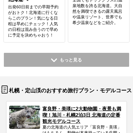
全国でもトップクラスの温
泉地数を誇る北海道。大自
出発60日前までの早期予約
然を満喫できるの露天風呂
がおトク！北海道に行くな
や温泉リゾート、世界でも
らこのプラン！気になる日
希少温泉などをご紹介。
程は早めにチェック！人気
の日程は混み合うので早め
に予定を決めちゃおう！
もっと見る
札幌・定山渓のおすすめ旅行プラン・モデルコース
富良野・美瑛に2大動物園・夜景も満
喫！旭川・札幌2泊3日 北海道の定番
観光モデルコース
夏の北海道の人気エリア「富良野・美瑛」
はもちろん、動物が本来持っている生態・