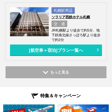
札幌駅周辺
ソラリア西鉄ホテル札幌
交 通
JR札幌駅より徒歩で約5分、地
下鉄南北線さっぽろ駅より徒歩
で約2分
[航空券＋宿泊]プラン一覧へ
もっと見る
特集＆キャンペーン