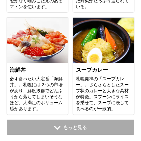
セがなく噛みごたえのある
た野菜がたっぷり盛られて
マトンを使います。
いる。
海鮮丼
スープカレー
必ず食べたい大定番「海鮮
札幌発祥の「スープカレ
丼」。札幌には２つの市場
ー」。さらさらとしたスー
があり、鮮度抜群でどんぶ
プ状のカレーと大きな具材
りから落ちてしまいそうな
が特徴。スプーンにライス
ほど、大満足のボリューム
を乗せて、スープに浸して
感があります。
食べるのが一般的。
もっと見る