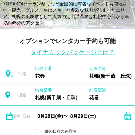
YOSAKOIソーラン祭りなど全国的に有名なイベントも開催さ
れ、観光・グルメ、冬はスキーと多彩な魅力が詰まったエリ
ア。札幌の奥座敷として人気の定山渓温泉は札幌中心部から車
で約45分のアクセス。
オプションでレンタカー予約も可能
ダイナミックパッケージとは？
出発空港
到着空港
往路
花巻
札幌(新千歳・丘珠)
出発空港
到着空港
復路
札幌(新千歳・丘珠)
花巻
旅行日程
一部の日程のみ宿泊