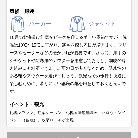
気候・服装
パーカー
ジャケット
10月の北海道は紅葉がピークを迎える美しい季節ですが、気
温は10℃〜15℃に下がり、寒さを感じる日が増えます。フリ
ースやセーターなどの暖かい服が必要です。さらに、厚手の
ジャケットや防寒用のアウターを用意しておくと、朝晩の冷
え込みにも対応できます。雨の日が多くなるため、防水性の
ある靴やアウターを選びましょう。観光地での歩行も快適に
楽しむために、滑りにくい靴底の靴を用意しておくと良いで
す。
イベント・観光
札幌マラソン、紅葉シーズン、札幌国際短編映画、ハロウィンイ
ベント（各地）、牧草ロールが出現
11月
12月
1月
2月
3月
4月
5月
6月
7月