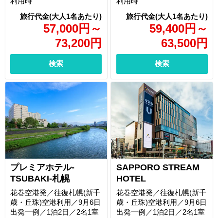
利用時
利用時
57,000
円
～
59,400
円
～
73,200
円
63,500
円
検索
検索
プレミアホテル-
SAPPORO STREAM
TSUBAKI-札幌
HOTEL
花巻空港発／往復札幌(新千
花巻空港発／往復札幌(新千
歳・丘珠)空港利用／9月6日
歳・丘珠)空港利用／9月6日
出発一例／1泊2日／2名1室
出発一例／1泊2日／2名1室