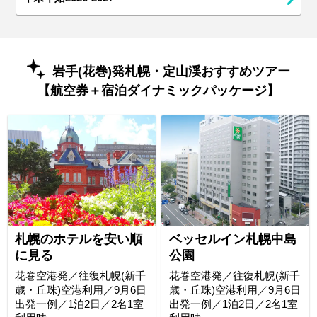
岩手(花巻)発札幌・定山渓おすすめツアー
【航空券＋宿泊ダイナミックパッケージ】
札幌のホテルを安い順
ベッセルイン札幌中島
に見る
公園
花巻空港発／往復札幌(新千
花巻空港発／往復札幌(新千
歳・丘珠)空港利用／9月6日
歳・丘珠)空港利用／9月6日
出発一例／1泊2日／2名1室
出発一例／1泊2日／2名1室