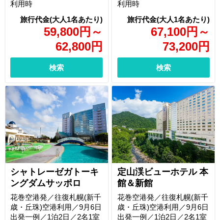
利用時
利用時
59,800
円
～
67,100
円
～
62,800
円
73,200
円
検索
検索
シャトレーゼガトーキ
定山渓ビューホテル 本
ングダムサッポロ
館＆新館
花巻空港発／往復札幌(新千
花巻空港発／往復札幌(新千
歳・丘珠)空港利用／9月6日
歳・丘珠)空港利用／9月6日
出発一例／1泊2日／2名1室
出発一例／1泊2日／2名1室