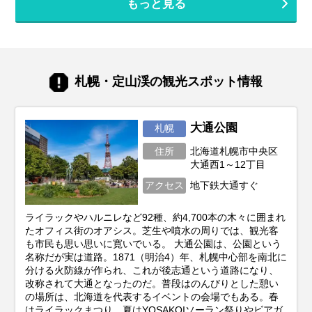
もっと見る
内の美味しいものが全て集まる巨大なショ
いホテル選びのポイントも解説しますの
ッピングモールのような場所。しかし、あ
で、ぜひ参考にしてくださいね。
まりにも魅力的でお店が多すぎるため、
「結局どれが一番ハズさない？」「職場や
ママ友に配るのにセンスが良いのは？」と
迷ってしまうことも。 そこで今回は、新千
札幌・定山渓の観光スポット情報
歳空港や北海道観光で購入できるお土産・
スイーツを厳選してご紹介します。誰もが
知る王道の定番から、市場直送の豪華海
鮮、ご飯もお酒も進む絶品グルメまで、人
大通公園
札幌
気アイテムをランキング形式やカテゴリ別
住所
北海道札幌市中央区
にお届けします。
大通西1～12丁目
アクセス
地下鉄大通すぐ
ライラックやハルニレなど92種、約4,700本の木々に囲まれ
たオフィス街のオアシス。芝生や噴水の周りでは、観光客
も市民も思い思いに寛いでいる。 大通公園は、公園という
名称だが実は道路。1871（明治4）年、札幌中心部を南北に
分ける火防線が作られ、これが後志通という道路になり、
改称されて大通となったのだ。普段はのんびりとした憩い
の場所は、北海道を代表するイベントの会場でもある。春
はライラックまつり、夏はYOSAKOIソーラン祭りやビアガ