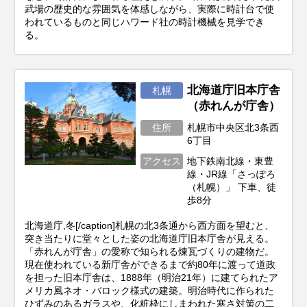
武場の歴史的な雰囲気を体感しながら、実際に時計台で使
われているものと同じハワード社の時計機械を見学でき
る。
北海道庁旧本庁舎
札幌
（赤れんが庁舎）
住所
札幌市中央区北3条西
6丁目
アクセス
地下鉄南北線・東豊
線・JR線「さっぽろ
（札幌）」 下車、徒
歩8分
北海道庁,冬[/caption]札幌の北3条通から西方面を望むと、
突き当たりに堂々とした姿の北海道庁旧本庁舎が見える。
「赤れんが庁舎」の愛称で知られる煉瓦づくりの建物だ。
現在使われている新庁舎ができるまで約80年に渡って道政
を担った旧本庁舎は、1888年（明治21年）に建てられたア
メリカ風ネオ・バロック様式の建築。明治時代に作られた
ひずみのあるガラスや、化粧枠にしまわれた寒さ対策の二