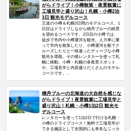
がらドライブ！小樽散策・夜景観賞に
工場見学と盛り沢山！札幌・小樽2泊
3日 観光モデルコース
王道の小樽＆札幌3日間のモデルコース。1
日目はドライブしながら積丹ブルーの絶景
を望めるコースです。2日目の小樽では、
徒歩で市内や小樽運河を観光。人力車に乗
って市内を散策したり、小樽運河を船でク
ルーズしたりと一味違ったディープな小樽
観光を堪能。その後レンタカーを使って札
幌に移動。小樽・札幌の各夜景スポット
や、工場見学と内容盛りだくさんのモデル
コースです。...
積丹ブルーの北海道の大自然を感じな
がらドライブ！夜景観賞に工場見学と
盛り沢山！札幌・小樽1泊2日 観光モ
デルコース
レンタカーを使って1泊2日で行ける札幌・
小樽のドライブコース！無料で工場見学が
できる施設として全国的にも有名なニッカ