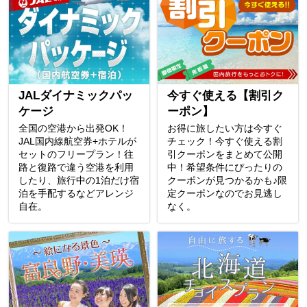
JALダイナミックパッ
今すぐ使える【割引ク
ケージ
ーポン】
全国の空港から出発OK！
お得に旅したい方は今すぐ
JAL国内線航空券+ホテルが
チェック！今すぐ使える割
セットのフリープラン！往
引クーポンをまとめて公開
路と復路で違う空港を利用
中！希望条件にぴったりの
したり、旅行中の1泊だけ宿
クーポンが見つかるかも♪限
泊を手配するなどアレンジ
定クーポンなのでお見逃し
自在。
なく。