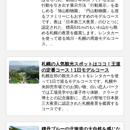
行動を引き出す展示方法「行動展示」を楽
しめる「旭山動物園」「円山動物園」も巡
るファミリーにもおすすめのモデルコース
です。夜は「日本新三大夜景」のひとつに
認定された、標高531ｍのもいわ山から眺
める札幌の夜景を鑑賞します。レンタカー
を使って巡る旭川・札幌の周遊モデルコー
ス。...
札幌の人気観光スポットはココ！王道
の定番コース！1日モデルコース
札幌近郊の観光スポットをレンタカーを使
って1日で巡るモデルコースです。札幌中
央卸売市場でのお買い物、白い恋人パーク
では工場見学やお菓子作り体験、クラーク
博士との記念撮影に、恋人の聖地で日本新
三大夜景に認定された札幌夜景を鑑賞する
コースです。...
積丹ブルーの北海道の大自然を感じな