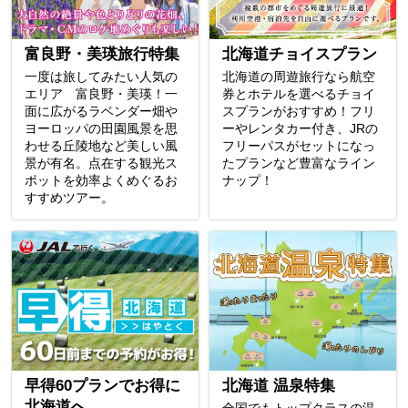
富良野・美瑛旅行特集
北海道チョイスプラン
一度は旅してみたい人気の
北海道の周遊旅行なら航空
エリア 富良野・美瑛！一
券とホテルを選べるチョイ
面に広がるラベンダー畑や
スプランがおすすめ！フリ
ヨーロッパの田園風景を思
ーやレンタカー付き、JRの
わせる丘陵地など美しい風
フリーパスがセットになっ
景が有名。点在する観光ス
たプランなど豊富なライン
ポットを効率よくめぐるお
ナップ！
すすめツアー。
早得60プランでお得に
北海道 温泉特集
北海道へ