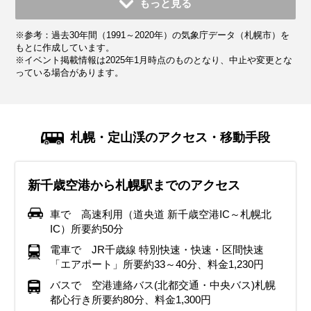
もっと見る
平均気温・降水量
平均気温・降水量
平均気温・降水量
平均気温・降水量
平均気温・降水量
平均気温・降水量
平均気温・降水量
平均気温・降水量
平均気温・降水量
※参考：過去30年間（1991～2020年）の気象庁データ（札幌市）を
5.2℃
-0.9℃
-3.2℃
-2.7℃
1.1℃
7.3℃
13.0℃
17.0℃
21.1℃
113.8mm
114.5mm
108.4mm
91.9mm
77.6mm
54.6mm
55.5mm
60.4mm
90.7mm
もとに作成しています。
※イベント掲載情報は2025年1月時点のものとなり、中止や変更とな
っている場合があります。
気候・服装
気候・服装
気候・服装
気候・服装
気候・服装
気候・服装
気候・服装
気候・服装
気候・服装
スプリング
ダウン
ダウン
ダウン
ダウン
コート
コート
コート
コート
コート
パーカー
カーディガン
半袖シャツ
ジャケット
ジャケット
カーディガン
長袖シャツ
ワンピース
コート
ジャケット
ジャケット
ジャケット
ジャケット
11月の北海道は朝夕は吐く息が白くなり初雪が降る季節で、
12月の北海道は本格的な冬が始まり、平均気温は-5℃〜0℃程
1月の北海道は一年で最も寒い時期です。平均気温は-4℃くら
2月も1月と同じように厳しい寒さが続きます。平均気温
3月になると少し暖かくなりますが、まだ雪が多く残り、寒
4月の北海道は少しずつ春らしくなりますが、他の地域より
5月の北海道は春本番で、観光に最適な季節です。平均気温
6月の北海道は初夏を感じさせる時期で、平均気温は15℃〜
7月の北海道は過ごしやすい夏です。平均気温は20℃〜25℃
札幌・定山渓のアクセス・移動手段
冬の訪れを感じられる時期です。平均気温は5℃〜10℃です
度です。外出時は、厚手のダウンジャケットや防寒用コート
いで、朝晩はさらに冷え込みます。外に出るときは、厚手の
は-3℃前後で、冷たい風が吹く日が多いです。そんな時は、
い日が続きます。平均気温は0℃前後で、朝夕の気温差が激し
も気温が低いです。平均気温は5℃〜10℃で、軽いコートや
は10℃〜15℃で、薄手のジャケットやカーディガンを着ると
20℃くらいです。日中は暖かいですが、朝晩は少し肌寒くな
で、半袖シャツや薄手のズボン、スカートなど軽い服装で十
が、日によっては氷点下になることもあります。厚手のダウ
を着てしっかり暖かくしましょう。ヒートテックやフリース
ダウンジャケットやコートをしっかり着ましょう。手袋やマ
長めの丈のダウンジャケットやコートを選ぶとよいでしょ
いので、厚手のコートやジャケットが必要です。日中は日差
ジャケットが役立ちます。日中は暖かく感じることもありま
ちょうど良いです。日中は暖かくなり、半袖シャツや薄手の
ることがあります。日中は長袖シャツや薄手のカーディガン
分です。ただし、朝晩は冷える日もあるため、薄手のカーデ
新千歳空港から札幌駅までのアクセス
ンジャケットやコート、保温性の高いインナーを重ね着して
素材のインナーを重ね着し、耳を覆う帽子や厚手の手袋、マ
フラー、帽子などの小物も忘れずに！足元は滑りやすい雪道
う。マフラーや手袋で首元や手をしっかり守りましょう。特
しが強いと暖かく感じる日もあるため、重ね着をしてその日
すが、朝晩は冷え込むため、セーターや薄手のダウンを重ね
パンツで過ごせる日も増えますが、朝晩はまだ冷え込むこと
を用意し、寒さを感じたときには軽めのジャケットを羽織る
ィガンやストールを持参すると良いでしょう。日中は日差し
しっかり防寒しましょう。また、帽子や手袋、マフラーとい
フラーも必須です。雪が積もって滑りやすくなるため、滑り
用の防寒ブーツがおすすめです。また、ヒートテックやフリ
に雪まつりなどの屋外イベントに参加する場合は、長時間寒
の温度に合わせて調整できるようにしましょう。インナーは
着すると快適です。また、雨が降ることもあるので、折りた
があるため、羽織れるものを用意しておくと便利です。天気
と良いでしょう。この時期は雨が降ることもあるため、折り
が強いこともあるため、帽子やサングラスを活用して紫外線
車で 高速利用（道央道 新千歳空港IC～札幌北
った小物も必須です。足元は防寒ブーツを履いて、雪道でも
止め付きの防寒ブーツを用意してください。クリスマスや年
ースのインナーを重ね着すると体が温かく保てます。体をし
さにさらされるため、ヒートテックや厚手の靴下で防寒対策
薄手のヒートテックや長袖シャツがおすすめです。靴は引き
たみ傘を持ち歩くと安心です。足元には歩きやすいスニーカ
が変わりやすい時期でもあるため、雨具や折りたたみ傘を携
たたみ傘を持ち歩くと安心です。アウトドアを楽しむ場合に
対策を忘れないでください。快適な旅行をするために、軽量
IC）所要約50分
安全に歩けるようにしてください。寒さに慣れていない人は
末年始のイベントが多い時期ですが、寒さ対策をしっかりし
っかり温めるのがポイント。重ね着をうまく活用して、寒い
を万全にすることが重要です。滑り止め付きの防寒ブーツを
続き滑り止め付きのものを選んでください。寒暖差が大きい
ーや防滑シューズを選び、観光を快適に楽しんでください。
帯するのがおすすめです。快適に歩けるスニーカーを履い
は、歩きやすいスニーカーやローファーを履くのがおすすめ
で歩きやすいスニーカーを履くことをおすすめします。
電車で JR千歳線 特別快速・快速・区間快速
特に防寒対策を万全にすることをおすすめします。
て楽しい旅行を満喫しましょう。
外でも快適に過ごせるようにしましょう。
履いて、安心して雪道を歩けるようにしましょう。
時期なので、天気に応じて服装を選ぶことがポイントです。
て、北海道の自然を楽しみましょう。
です。
「エアポート」所要約33～40分、料金1,230円
イベント・観光
イベント・観光
バスで 空港連絡バス(北都交通・中央バス)札幌
イベント・観光
イベント・観光
イベント・観光
イベント・観光
イベント・観光
イベント・観光
イベント・観光
花見（桜）、定山渓温泉渓流鯉のぼり、洞爺湖ロングラン花火大
さっぽろ夏まつり、さっぽろ大通ビアガーデン、狸まつり、海水
都心行き所要約80分、料金1,300円
会、ひらおか梅まつり、
浴シーズン、花火大会（各地）、ひまわりの見頃、牧草ロールが
ミュンヘン・クリスマス市 in Sapporo、さっぽろホワイトイルミ
ミュンヘン・クリスマス市 in Sapporo、さっぽろホワイトイルミ
スキー・スノボー、スノーアクティビティシーズン（各地）、さ
スキー・スノボースノーアクティビティシーズン（各地）、さっ
スキー・スノボースノーアクティビティシーズン（各地）、さっ
花見（桜）、定山渓温泉渓流鯉のぼり、さっぽろライラックまつ
YOSAKOIソーラン祭り、北海道神宮例祭（札幌まつり）、サッポ