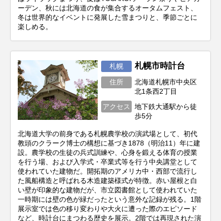
ーデン、秋には北海道の食が集合するオータムフェスト、
冬は世界的なイベントに発展した雪まつりと、季節ごとに
楽しめる。
札幌市時計台
札幌
住所
北海道札幌市中央区
北1条西2丁目
アクセス
地下鉄大通駅から徒
歩5分
北海道大学の前身である札幌農学校の演武場として、初代
教頭のクラーク博士の構想に基づき1878（明治11）年に建
設。農学校の生徒の兵式訓練や、心身を鍛える体育の授業
を行う場、および入学式・卒業式等を行う中央講堂として
使われていた建物だ。開拓期のアメリカ中・西部で流行し
た風船構造と呼ばれる木造建築様式が特徴。赤い屋根と白
い壁が印象的な建物だが、市立図書館として使われていた
一時期には壁の色が緑だったという意外な記録が残る。1階
展示室では色の移り変わりや大火に遭った際のエピソード
など、時計台にまつわる歴史を展示。2階では再現された演