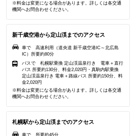
※料金は変更になる場合があります。詳しくは各交通
出現
ネーション、さっぽろ菊まつり、
ネーション、クリスマスイベント（各地）
っぽろホワイトイルミネーション、イルミネーションシーズン
ぽろホワイトイルミネーション、イルミネーションシーズン（各
ぽろホワイトイルミネーション、イルミネーションシーズン（各
り、ひらおか梅まつり
ロフラワーカーペット、牧草ロールが出現
機関へお問合わせください。
（各地）、どんと焼き（各神社）、定山渓温泉雪灯路（ゆきとう
地）、さっぽろ雪まつり、小樽雪あかりの路
地）、
ろ）
新千歳空港から定山渓までのアクセス
車で 高速利用（道央道 新千歳空港IC～北広島
IC）所要約80分
バスで 札幌駅乗換 定山渓温泉行き 電車＋直行
バス 所要約130分、料金2,020円・真駒内駅乗換
定山渓温泉行き 電車＋路線バス 所要約150分、料
金2,020円
※料金は変更になる場合があります。詳しくは各交通
機関へお問合わせください。
札幌駅から定山渓までのアクセス
車で 所要約45分