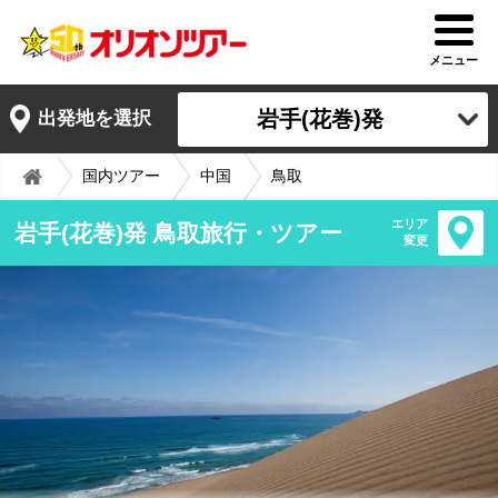
メニュー
岩手(花巻)発
出発地を選択
国内ツアー
中国
鳥取
エリア
岩手(花巻)発 鳥取旅行・ツアー
変更