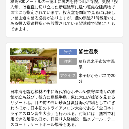
標高900メートルの三徳山に境内を持つ山岳寺院。奥院「投
入堂」は垂直に切り立った断崖絶壁に建つ荘厳な建築物で
国宝にも指定されています。投入堂を間近で見るには険し
い登山道を登る必要がありますが、麓の県道21号線沿いに
ある投入堂遙拝所から設置されている望遠鏡で望むことも
できます。
皆生温泉
米子
住所
鳥取県米子市皆生温
泉
アクセス
米子駅からバスで20
分
日本海を臨む松林の中に近代的なホテルや数寄屋造りの旅
館が立ち並び，彼方に島根半島，東に大山が雄姿を見せる
リゾート地。目の前の白い砂浜は夏は海水浴場としてにぎ
わうほか，日本初のトライアスロン大会である「全日本ト
ライアスロン皆生大会」も行われる。付近には，無料で利
用できる足湯のほか、日帰り入浴施設，温水プール，テニ
スコート，ゲートボール場等もある。