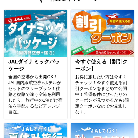
JALダイナミックパッ
今すぐ使える【割引ク
ケージ
ーポン】
全国の空港から出発OK！
お得に旅したい方は今すぐ
JAL国内線航空券+ホテルが
チェック！今すぐ使える割
セットのフリープラン！往
引クーポンをまとめて公開
路と復路で違う空港を利用
中！希望条件にぴったりの
したり、旅行中の1泊だけ宿
クーポンが見つかるかも♪限
泊を手配するなどアレンジ
定クーポンなのでお見逃し
自在。
なく。