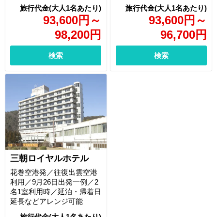
93,600
円
～
93,600
円
～
98,200
円
96,700
円
検索
検索
三朝ロイヤルホテル
花巻空港発／往復出雲空港
利用／9月26日出発一例／2
名1室利用時／延泊・帰着日
延長などアレンジ可能