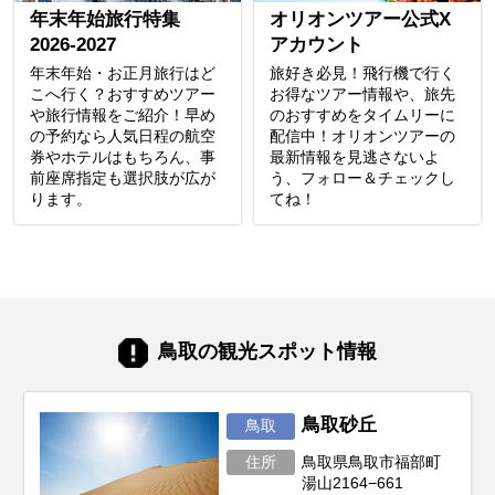
年末年始旅行特集
オリオンツアー公式X
2026-2027
アカウント
年末年始・お正月旅行はど
旅好き必見！飛行機で行く
こへ行く？おすすめツアー
お得なツアー情報や、旅先
や旅行情報をご紹介！早め
のおすすめをタイムリーに
の予約なら人気日程の航空
配信中！オリオンツアーの
券やホテルはもちろん、事
最新情報を見逃さないよ
前座席指定も選択肢が広が
う、フォロー＆チェックし
ります。
てね！
鳥取の観光スポット情報
鳥取砂丘
鳥取
住所
鳥取県鳥取市福部町
湯山2164−661