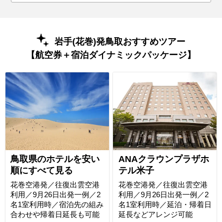
岩手(花巻)発鳥取おすすめツアー
【航空券＋宿泊ダイナミックパッケージ】
鳥取県のホテルを安い
ANAクラウンプラザホ
順にすべて見る
テル米子
花巻空港発／往復出雲空港
花巻空港発／往復出雲空港
利用／9月26日出発一例／2
利用／9月26日出発一例／2
名1室利用時／宿泊先の組み
名1室利用時／延泊・帰着日
合わせや帰着日延長も可能
延長などアレンジ可能