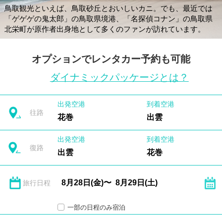
鳥取観光といえば、鳥取砂丘とおいしいカニ。でも、最近では
「ゲゲゲの鬼太郎」の鳥取県境港、「名探偵コナン」の鳥取県
北栄町が原作者出身地として多くのファンが訪れています。
オプションでレンタカー予約も可能
ダイナミックパッケージとは？
出発空港
到着空港
往路
花巻
出雲
出発空港
到着空港
復路
出雲
花巻
旅行日程
一部の日程のみ宿泊