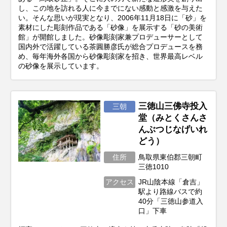
し、この地を訪れる人に今までにない感動と感激を与えた
い。そんな思いが現実となり、2006年11月18日に「砂」を
素材にした彫刻作品である「砂像」を展示する「砂の美術
館」が開館しました。砂像彫刻家兼プロデューサーとして
国内外で活躍している茶圓勝彦氏が総合プロデュースを務
め、毎年海外各国から砂像彫刻家を招き、世界最高レベル
の砂像を展示しています。
三徳山三佛寺投入
三朝
堂（みとくさんさ
んぶつじなげいれ
どう）
住所
鳥取県東伯郡三朝町
三徳1010
アクセス
JR山陰本線「倉吉」
駅より路線バスで約
40分「三徳山参道入
口」下車