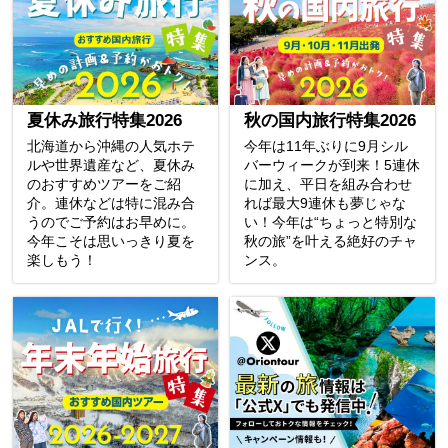
夏休み旅行特集2026
秋の国内旅行特集2026
北海道から沖縄の人気ホテ
今年は11年ぶりに9月シル
ルや世界遺産など、夏休み
バーウィークが到来！5連休
のおすすめツアーをご紹
に加え、平日を組み合わせ
介。連休などは特に混み合
れば最大9連休も夢じゃな
うのでご予約はお早めに。
い！今年は“ちょっと特別な
今年こそは思いっきり夏を
秋の旅”を叶える絶好のチャ
楽しもう！
ンス。