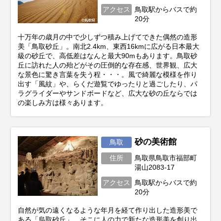
アクセス
鳥取駅からバスで約
20分
十万年の歳月の中で少しずつ積み上げてできた偶然の造形
美「鳥取砂丘」。南北2.4km、東西16kmに広がる日本最大
級の砂丘で、高低差はなんと最大90mもあります。鳥取砂
丘に訪れた人の殆どがその圧倒的な存在感、世界観、広大
な景色に驚き言葉を失う程・・・。風で綺麗な模様を作り
出す「風紋」や、らくだ遊覧でゆったりと過ごしたり、パ
ラグライダーやサンドボードなど、広大な砂の丘ならでは
の楽しみ方は様々あります。
砂の美術館
鳥取
住所
鳥取県鳥取市福部町
湯山2083-17
アクセス
鳥取駅からバスで約
20分
自然が気の遠くなるような年月を経て作り出した造形美で
ある「烏取砂丘」。そこに人の力で新たな造形美を創り出