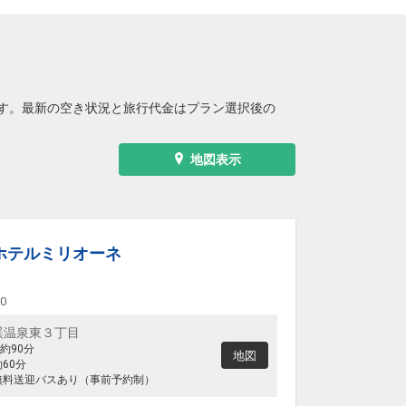
す。最新の空き状況と旅行代金はプラン選択後の
地図表示
ホテルミリオーネ
00
渓温泉東３丁目
約90分
地図
60分
無料送迎バスあり（事前予約制）