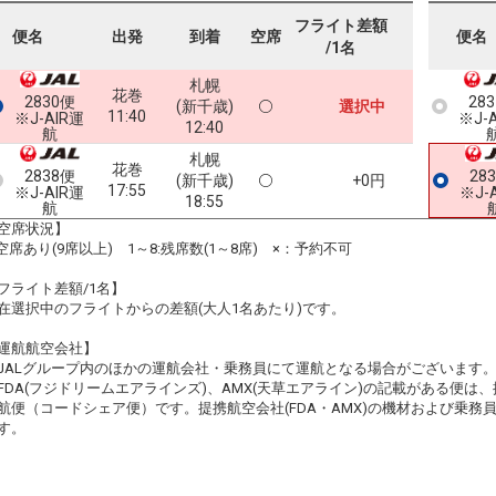
フライト差額
便名
出発
到着
空席
便名
/1名
札幌
花巻
2830便
28
(新千歳)
選択中
11:40
※J-AIR運
※J-
12:40
航
札幌
花巻
2838便
28
(新千歳)
+0円
17:55
※J-AIR運
※J-
18:55
航
空席状況】
:空席あり(9席以上) 1～8:残席数(1～8席) ×：予約不可
フライト差額/1名】
在選択中のフライトからの差額(大人1名あたり)です。
運航航空会社】
JALグループ内のほかの運航会社・乗務員にて運航となる場合がございます
FDA(フジドリームエアラインズ)、AMX(天草エアライン)の記載がある便は、提
航便（コードシェア便）です。提携航空会社(FDA・AMX)の機材および乗
す。