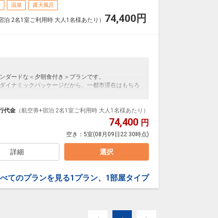
場
温泉
露天風呂
74,400
円
宿泊 2名1室ご利用時 大人1名様あたり）
ンダードな＜夕朝食付き＞プランです。
ダイナミックパッケージだから、一都市滞在はもちろ
泊なども自由自在です。
ループ）確約！フライトマイル50%貯まります。
行代金
（航空券+宿泊 2名1室ご利用時 大人1名様あたり）
プランなどの追加（同時予約）が可能なプランもござ
74,400
円
空き：
5室
(08月09日22:30時点)
は1,100円がかかります(現地払い)。3歳以上のお子
お客様はこども代金にてお申し込みください。
詳細
選択
べてのプランを見る
1プラン、1部屋タイプ