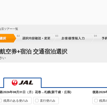
山渓ツアー一覧
航空券+宿泊 交通宿泊選択
さい
路
2026年08月31日（月）
花巻
→
札幌(新千歳・丘珠)
復路
202
残席のある便のみ
直行便のみ
残席