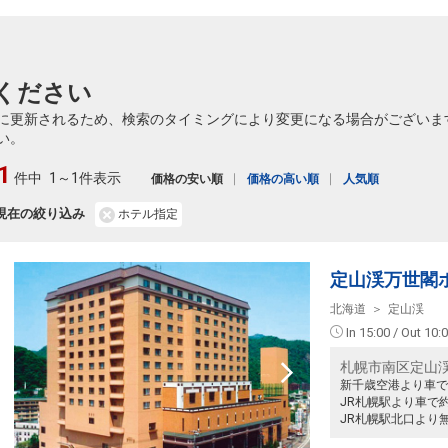
ください
に更新されるため、検索のタイミングにより変更になる場合がございま
い。
1
件中
1～1件表示
価格の安い順
価格の高い順
人気順
現在の絞り込み
ホテル指定
定山渓万世閣
北海道
定山渓
In 15:00 / Out 10:
札幌市南区定山
新千歳空港より車で
JR札幌駅より車で約
JR札幌駅北口より