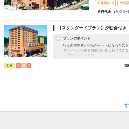
駐車場あり
大浴
旅行代金
（航空券+
【スタンダードプラン】夕朝食付き
プランのポイント
往復の航空券と宿泊がセットになったスタ
フライトと宿泊を自由に組み合わせできる
ん周遊旅行にも最適！
旅行期間中の1泊だけの宿泊や延泊・飛び
フライトは、安心のJAL（またはJALグ
旅
朝
昼
夕
和室
オプションでレンタカーや現地交通・体験
います。
※施設使用料として0～2歳の添い寝のお子様
様より添い寝は出来ません。3～11歳の
す