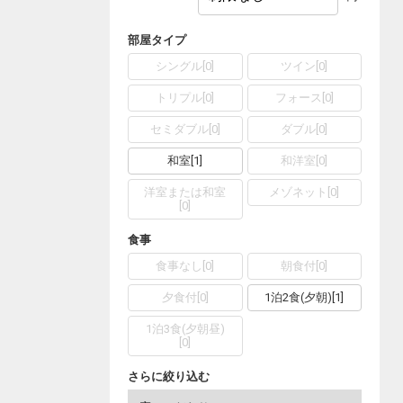
部屋タイプ
シングル
[
0
]
ツイン
[
0
]
トリプル
[
0
]
フォース
[
0
]
セミダブル
[
0
]
ダブル
[
0
]
和室
[
1
]
和洋室
[
0
]
洋室または和室
メゾネット
[
0
]
[
0
]
食事
食事なし
[
0
]
朝食付
[
0
]
夕食付
[
0
]
1泊2食(夕朝)
[
1
]
1泊3食(夕朝昼)
[
0
]
さらに絞り込む