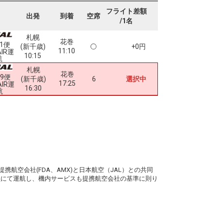
フライト差額
出発
到着
空席
/1名
札幌
花巻
31便
(新千歳)
+0円
11:10
AIR運
10:15
航
札幌
花巻
39便
(新千歳)
6
選択中
17:25
AIR運
16:30
航
。
携航空会社(FDA、AMX)と日本航空（JAL）との共同
務員にて運航し、機内サービスも提携航空会社の基準に則り