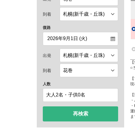
到着
復路
出発
【
○
到着
【
人数
現
【
・
・
運
再検索
ま