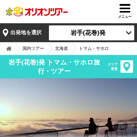
メニュー
岩手(花巻)発
出発地を選択
国内ツアー
北海道
トマム・サホロ
岩手(花巻)発 トマム・サホロ旅
エリア
変更
行・ツアー