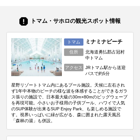
と、そして旬の味覚もがらりと変わりま
す。あなたの「北海道でこんな旅がした
い！」という想いを叶えるためには、ベス
トマム・サホロの観光スポット情報
トシーズン選びがとても重要。この記事で
は、あなたの目的にぴったりな旅行時期か
ら、春夏秋冬それぞれの魅力、お得に旅す
るコツまで、北海道旅行を120%楽しむた
ミナミナビーチ
トマム
めの情報をお届けします！
住所
北海道勇払郡占冠村
中トマム
アクセス
JRトマム駅から送迎
バスで約5分
星野リゾートトマム内にあるプール施設。天候に左右され
ず1年中本物のビーチの様な波を体感することができるガラ
ス張りの施設で、日本最大級の30m×80mのビッグウェーブ
を再現可能。小さいお子様用の子供プール、ハワイで人気
のSUP体験が出来るSUP Enjoy Park、も楽しめる施設で
す。視界いっぱいに緑が広がる、森に囲まれた露天風呂
「森林の湯」も併設。