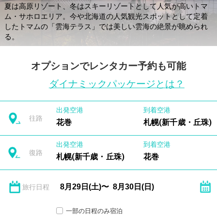
夏は高原リゾート、冬はスキーリゾートとして人気が高いトマ
ム・サホロエリア。今や北海道の人気観光スポットとして定着
したトマムの「雲海テラス」では美しい雲海の絶景が眺められ
る。
オプションでレンタカー予約も可能
ダイナミックパッケージとは？
出発空港
到着空港
往路
花巻
札幌(新千歳・丘珠)
出発空港
到着空港
復路
札幌(新千歳・丘珠)
花巻
旅行日程
一部の日程のみ宿泊