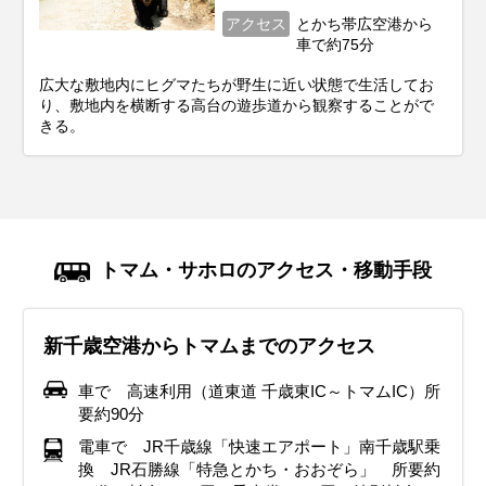
アクセス
とかち帯広空港から
車で約75分
広大な敷地内にヒグマたちが野生に近い状態で生活してお
り、敷地内を横断する高台の遊歩道から観察することがで
きる。
トマム・サホロのアクセス・移動手段
新千歳空港からトマムまでのアクセス
車で 高速利用（道東道 千歳東IC～トマムIC）所
要約90分
電車で JR千歳線「快速エアポート」南千歳駅乗
換 JR石勝線「特急とかち・おおぞら」 所要約