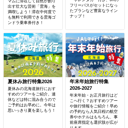
マムに滞在して自然が創り
フリーパスがセットになっ
出す壮大な芸術「雲海」を
たプランなど豊富なライン
満喫しよう！滞在中何度で
ナップ！
も無料で利用できる雲海ゴ
ンドラ乗車券付き！
夏休み旅行特集2026
年末年始旅行特集
2026-2027
夏休みの北海道旅行におす
すめのツアーをご紹介。連
年末年始・お正月旅行はど
休などは特に混み合うので
こへ行く？おすすめツアー
ご予約はお早めに。今年は
や旅行情報をご紹介！早め
思いっきり夏を楽しもう！
の予約なら人気日程の航空
券やホテルはもちろん、事
前座席指定も選択肢が広が
ります。