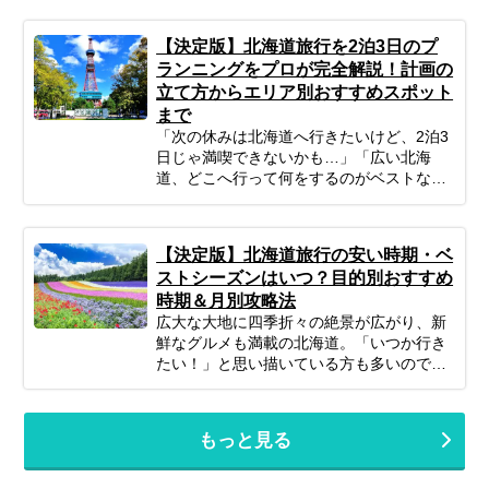
ど、何かと不安がつきものですよね。ご安
心ください！ポイントを押さえてしっかり
【決定版】北海道旅行を2泊3日のプ
計画すれば、子連れ北海道旅行は最高の体
ランニングをプロが完全解説！計画の
験になります。 この記事では、子連れファ
立て方からエリア別おすすめスポット
ミリーが北海道旅行を思いっきり楽しむた
まで
めの、計画の立て方の基本から、子供が絶
対喜ぶおすすめスポット＆アクティビテ
「次の休みは北海道へ行きたいけど、2泊3
ィ、ホテル選びの秘訣、そしてあると便利
日じゃ満喫できないかも…」「広い北海
な持ち物や注意点まで、パパママ目線で徹
道、どこへ行って何をするのがベストな
底解説！この記事を読んで、子連れ旅行の
の？」そんな風に悩んでいませんか？短い
不安を解消し、家族みんなの笑顔があふれ
休みでも、事前の計画次第で北海道の雄大
る北海道旅行を実現しましょう♪
な自然、美味しいグルメ、心癒される景色
【決定版】北海道旅行の安い時期・ベ
をたっぷり楽しむことは可能です！この記
ストシーズンはいつ？目的別おすすめ
事では、忙しいあなたのために、2泊3日の
時期＆月別攻略法
北海道旅行を最大限に楽しむための計画の
広大な大地に四季折々の絶景が広がり、新
立て方から、エリア別の魅力、旅を充実さ
鮮なグルメも満載の北海道。「いつか行き
せるための秘訣まで、ぎゅっと凝縮してお
たい！」と思い描いている方も多いのでは
届けします。あなただけの特別な北海道旅
ないでしょうか。でも、いざ計画するとな
行を実現するためのヒントを見つけて、最
ると「北海道旅行って、どの時期が一番楽
高の思い出を作りに出かけましょう！
しめるの？」「自分のやりたいことに合う
もっと見る
シーズンはいつ？」と迷ってしまいますよ
ね。北海道は訪れる季節によって、気候は
もちろん、見られる景色や体験できるこ