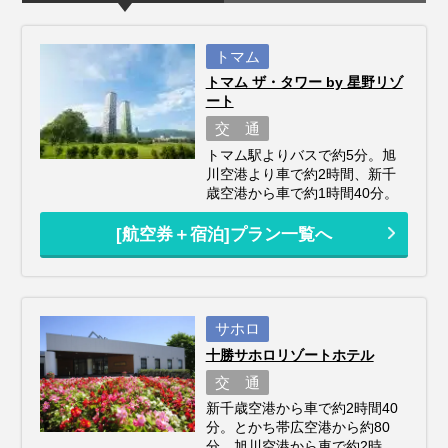
トマム
トマム ザ・タワー by 星野リゾ
ート
交 通
トマム駅よりバスで約5分。旭
川空港より車で約2時間、新千
歳空港から車で約1時間40分。
[航空券＋宿泊]プラン一覧へ
サホロ
十勝サホロリゾートホテル
交 通
新千歳空港から車で約2時間40
分。とかち帯広空港から約80
分。旭川空港から車で約2時