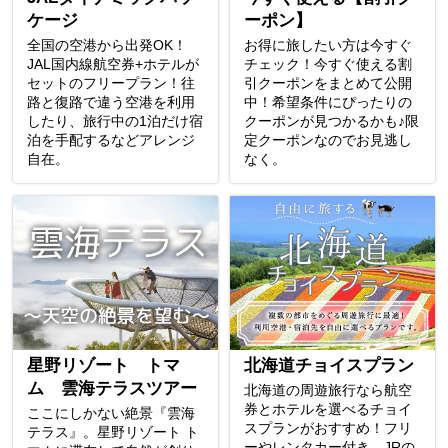
ケージ
ーポン】
全国の空港から出発OK！
お得に旅したい方は今すぐ
JAL国内線航空券+ホテルが
チェック！今すぐ使える割
セットのフリープラン！往
引クーポンをまとめて公開
路と復路で違う空港を利用
中！希望条件にぴったりの
したり、旅行中の1泊だけ宿
クーポンが見つかるかも♪限
泊を手配するなどアレンジ
定クーポンなのでお見逃し
自在。
なく。
星野リゾート トマ
北海道チョイスプラン
ム 雲海テラスツアー
北海道の周遊旅行なら航空
券とホテルを選べるチョイ
ここにしかない絶景『雲海
スプランがおすすめ！フリ
テラス』。星野リゾート ト
ーやレンタカー付き、JRの