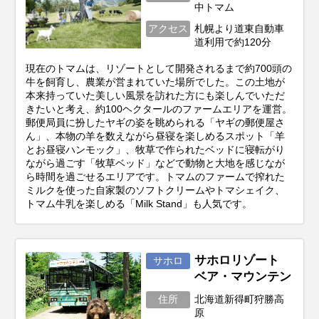
中トマム
アクセス
札幌より道東自動車
道利用で約120分
現在のトマムは、リゾートとして開発されるまで約700頭の
牛を飼育し、農業が営まれていた場所でした。この土地が
本来持っていた美しい風景を訪れた方にも楽しんでいただ
きたいと考え、約100ヘクタールのファームエリアを運営。
郵便局員に扮したヤギの姿を眺められる「ヤギの郵便屋さ
ん」、本物の羊を数えながら昼寝を楽しめるスポット「羊
とお昼寝ハンモック」、牧草で作られたベッドに寝転がり
ながら過ごす「牧草ベッド」などで動物と大地を感じなが
ら時間を過ごせるエリアです。トマムのファームで搾れた
ミルクを使った自家製のソフトクリームやトマシェイク、
トマム牛乳を楽しめる「Milk Stand」も人気です。
サホロリゾート
サホロ
ベア・マウンテン
住所
北海道新得町狩勝高
原