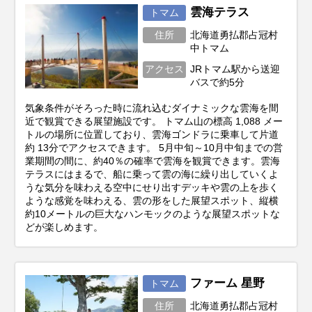
雲海テラス
トマム
住所
北海道勇払郡占冠村
中トマム
アクセス
JRトマム駅から送迎
バスで約5分
気象条件がそろった時に流れ込むダイナミックな雲海を間
近で観賞できる展望施設です。 トマム山の標高 1,088 メー
トルの場所に位置しており、雲海ゴンドラに乗車して片道
約 13分でアクセスできます。 5月中旬～10月中旬までの営
業期間の間に、約40％の確率で雲海を観賞できます。雲海
テラスにはまるで、船に乗って雲の海に繰り出していくよ
うな気分を味わえる空中にせり出すデッキや雲の上を歩く
ような感覚を味わえる、雲の形をした展望スポット、縦横
約10メートルの巨大なハンモックのような展望スポットな
どが楽しめます。
ファーム 星野
トマム
住所
北海道勇払郡占冠村