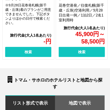
※9月28日花巻発札幌(新千
花巻空港発／往復札幌(新千
歳・丘珠)着のプランがご用意
歳・丘珠)空港利用／9月28
できませんでした。下記ボタ
日出発一例／1泊2日／2名1
ンよりほかの日付で検索くだ
室利用時
さい。
45,900
円
～
-
円
58,500
円
検索
検索
トマム・サホロのホテルリストと地図から探
す
リスト形式で表示
地図で表示