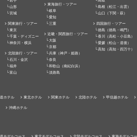
岩手
鳥取
東海旅行・ツアー
山形
島根（松江・出雲）
岐阜
宮城
山口（下関・萩）
愛知
関東旅行・ツアー
三重
四国旅行・ツアー
東京
徳島（徳島・鳴門）
近畿・関西旅行・ツアー
千葉・ディズニー
香川（高松・小豆島）
大阪
神奈川・横浜
愛媛（松山・道後）
京都
高知（高知・四万十）
北陸旅行・ツアー
兵庫（神戸・姫路）
石川・金沢
奈良
福井
和歌山（南紀白浜）
富山
淡路島
道ホテル
東北ホテル
関東ホテル
北陸ホテル
甲信越ホテル
沖縄ホテル
道モデルコース
東北モデルコース
北陸モデルコース
東海モデルコ