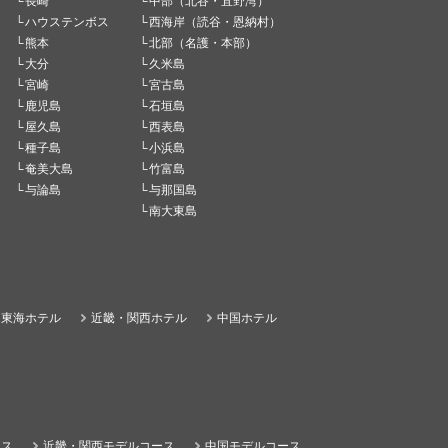
長崎
中部（北谷・宜野湾）
ハウステンボス
西海岸（読谷・恩納村）
熊本
北部（名護・本部）
大分
久米島
宮崎
宮古島
鹿児島
石垣島
屋久島
西表島
種子島
小浜島
奄美大島
竹富島
与論島
与那国島
南大東島
東海ホテル
近畿・関西ホテル
中国ホテル
ース
近畿・関西モデルコース
中国モデルコース