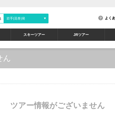
よく
地
岩手(花巻)発
スキーツアー
JRツアー
せん
ツアー情報がございません