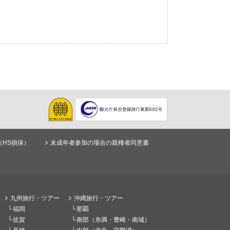
（HS損保）
未成年者参加の場合の親権者同意書
九州旅行・ツアー
沖縄旅行・ツアー
福岡
那覇
佐賀
南部（糸満・豊崎・南城）