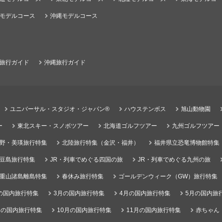
モデルコース
沖縄モデルコース
旅行ガイド
沖縄旅行ガイド
ユニバーサル・スタジオ・ジャパン®
ハウステンボス
旭山動物園
ー
東北スキー・スノボツアー
北海道ゴルフツアー
九州ゴルフツアー
野・美瑛旅行特集
北陸旅行特集（金沢・福井）
福井県立恐竜博物館特集
豆島旅行特集
JR・列車でめぐる四国の旅
JR・列車でめぐる九州の旅
重山諸島離島特集
春休み旅行特集
ゴールデンウィーク（GW）旅行特集
の国内旅行特集
3月の国内旅行特集
4月の国内旅行特集
5月の国内旅
月の国内旅行特集
10月の国内旅行特集
11月の国内旅行特集
赤ちゃん