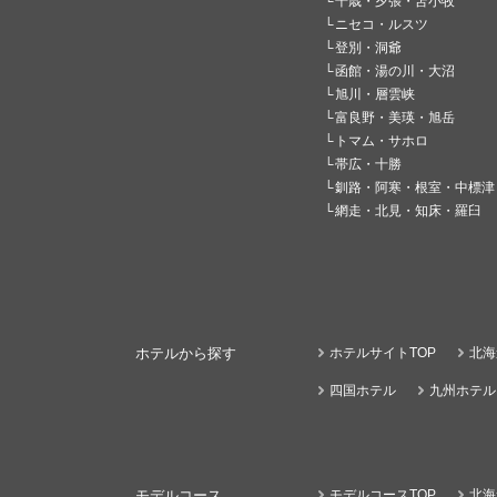
千歳・夕張・苫小牧
ニセコ・ルスツ
登別・洞爺
函館・湯の川・大沼
旭川・層雲峡
富良野・美瑛・旭岳
トマム・サホロ
帯広・十勝
釧路・阿寒・根室・中標津
網走・北見・知床・羅臼
ホテルから探す
ホテルサイトTOP
北海
四国ホテル
九州ホテル
モデルコース
モデルコースTOP
北海