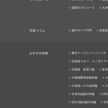
四国モデルコース
九州
空旅コラム
旅行ガイドTOP
北海道
おすすめ特集
東京ディズニーリゾート®
北海道スキー・スノボツア
北海道 絶景の旅
富良
大塚国際美術館特集
小
久米島ハテの浜特集
八
年末年始旅行特集
2月
8月の国内旅行特集
9