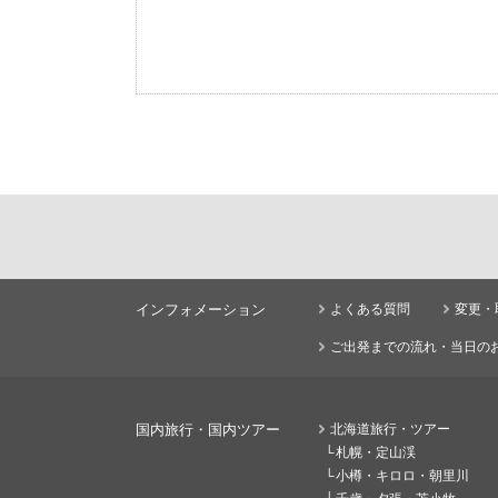
インフォメーション
よくある質問
変更・
ご出発までの流れ・当日の
国内旅行・国内ツアー
北海道旅行・ツアー
札幌・定山渓
小樽・キロロ・朝里川