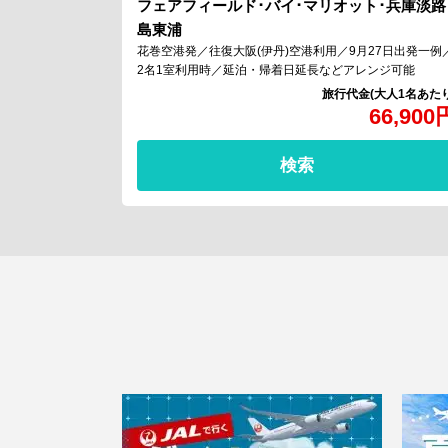
フェアフィールド･バイ･マリオット･兵庫淡路
島東浦
花巻空港発／往復大阪(伊丹)空港利用／9月27日出発一例
2名1室利用時／延泊・帰着日延長などアレンジ可能
66,900
検索