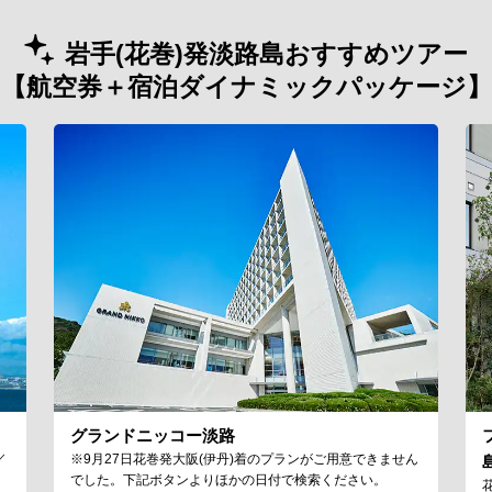
岩手(花巻)発淡路島おすすめツアー
【航空券＋宿泊ダイナミックパッケージ】
グランドニッコー淡路
／
※9月27日花巻発大阪(伊丹)着のプランがご用意できません
でした。下記ボタンよりほかの日付で検索ください。