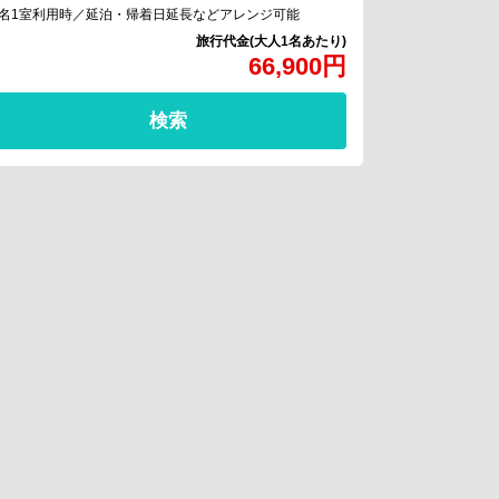
2名1室利用時／延泊・帰着日延長などアレンジ可能
66,900
円
検索