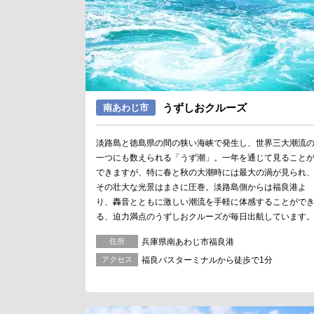
うずしおクルーズ
南あわじ市
淡路島と徳島県の間の狭い海峡で発生し、世界三大潮流
一つにも数えられる「うず潮」。一年を通じて見ること
できますが、特に春と秋の大潮時には最大の渦が見られ
その壮大な光景はまさに圧巻。淡路島側からは福良港よ
り、轟音とともに激しい潮流を手軽に体感することがで
る、迫力満点のうずしおクルーズが毎日出航しています
住所
兵庫県南あわじ市福良港
アクセス
福良バスターミナルから徒歩で1分