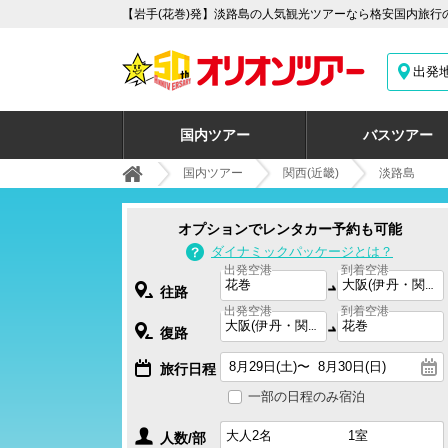
【岩手(花巻)発】淡路島の人気観光ツアーなら格安国内旅行
出発
国内ツアー
バスツアー
国内ツアー
関西(近畿)
淡路島
オプションでレンタカー予約も可能
ダイナミックパッケージとは？
出発空港
到着空港
往路
出発空港
到着空港
復路
旅行日程
一部の日程のみ宿泊
人数/部