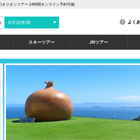
のオリオンツアー 24時間オンライン予約可能
よく
地
岩手(花巻)発
スキーツアー
JRツアー