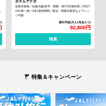
ホテルアナガ
花巻空港発／往復大阪(伊丹・関西・神戸)空港利用／9月27
日出発一例／2名1室利用時／延泊・帰着日延長などアレン
／
ジ可能
円
92,800
円
検索
特集＆キャンペーン