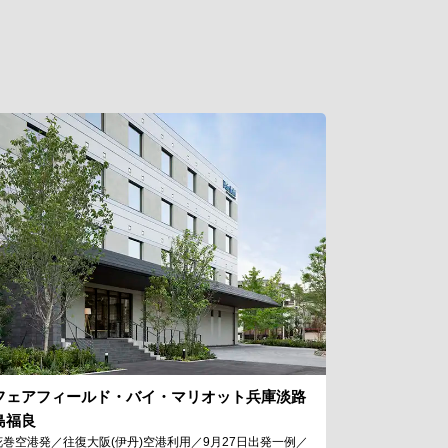
フェアフィールド・バイ・マリオット兵庫淡路
島福良
花巻空港発／往復大阪(伊丹)空港利用／9月27日出発一例／