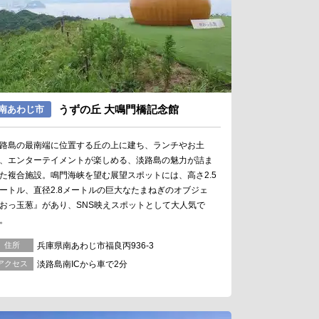
うずの丘 大鳴門橋記念館
南あわじ市
路島の最南端に位置する丘の上に建ち、ランチやお土
、エンターテイメントが楽しめる、淡路島の魅力が詰ま
た複合施設。鳴門海峡を望む展望スポットには、高さ2.5
ートル、直径2.8メートルの巨大なたまねぎのオブジェ
おっ玉葱』があり、SNS映えスポットとして大人気で
。
住所
兵庫県南あわじ市福良丙936-3
アクセス
淡路島南ICから車で2分