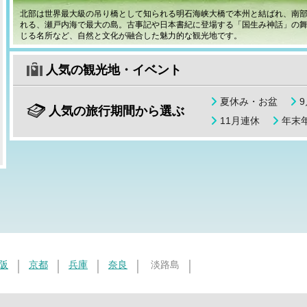
北部は世界最大級の吊り橋として知られる明石海峡大橋で本州と結ばれ、南
れる、瀬戸内海で最大の島。古事記や日本書紀に登場する「国生み神話」の
じる名所など、自然と文化が融合した魅力的な観光地です。
人気の観光地・イベント
夏休み・お盆
人気の旅行期間から選ぶ
11月連休
年末年
阪
京都
兵庫
奈良
淡路島