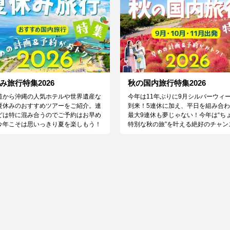
み旅行特集2026
秋の国内旅行特集2026
道から沖縄の人気ホテルや世界遺産な
今年は11年ぶりに9月シルバーウィ
夏休みのおすすめツアーをご紹介。連
到来！5連休に加え、平日を組み合
どは特に混み合うのでご予約はお早め
最大9連休も夢じゃない！今年は“ち
今年こそは思いっきり夏を楽しもう！
特別な秋の旅”を叶える絶好のチャン