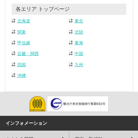
各エリア トップページ
北海道
東北
関東
北陸
甲信越
東海
近畿・関西
中国
四国
九州
沖縄
インフォメーション