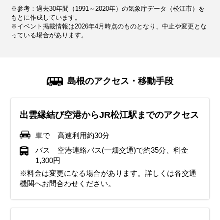
※参考：過去30年間（1991～2020年）の気象庁データ（松江市）を
12.0℃
7.0℃
4.6℃
5.0℃
8.0℃
13.1℃
18.0℃
21.7℃
25.8℃
121.6mm
154.5mm
153.3mm
118.4mm
134.0mm
113.0mm
130.3mm
173.0mm
234.1mm
もとに作成しています。
※イベント掲載情報は2026年4月時点のものとなり、中止や変更とな
っている場合があります。
気候・服装
気候・服装
気候・服装
気候・服装
気候・服装
気候・服装
気候・服装
気候・服装
気候・服装
スプリング
スプリング
ダウン
ダウン
ダウン
ニット
コート
コート
コート
コート
カーディガン
長袖シャツ
半袖シャツ
ジャケット
ジャケット
長袖シャツ
レインコート
ワンピース
コート
ジャケット
ジャケット
ジャケット
コート
11月の島根地方は秋の終わりを感じ、冬へと向かう向かう季
12月の島根地方は本格的な冬の始まりで、冷え込みが一段と
1月の島根地方は最も寒い時期。平均気温は約4℃と寒い日が
2月の島根地方も1月に引き続き寒さが厳しく、積雪が観測さ
3月の島根地方は春の訪れを感じつつもまだ寒さが残る季節
4月の島根地方は徐々に冬の寒さが和らぎ、春らしい陽気に
5月の島根地方は春から初夏への移り変わりを感じられ、気
6月の島根地方は梅雨入りの時期で、雨の日が多くなりま
7月の島根地方は梅雨が明けると夏本番となり、平均気温は
島根のアクセス・移動手段
節です。気温も日中20℃近くまで上がる日もありますが、中
厳しくなる時期です。平均気温も7℃前後で最低気温は5℃を
続きます。服装はダウンジャケットや厚手のコートが最適で
れるエリアもあります。平均気温は約5℃で、特に朝晩の冷え
です。平均気温は約8℃で積雪は少なくなってきますが降水量
なる時期です。平均気温は約10～15℃で、比較的過ごしやす
候も安定していて観光にもぴったりな時期です。平均気温は
す。平均気温は21℃程度で、湿度が高くて蒸し暑い日もあり
27℃前後で湿度も高くて蒸し暑い日が続きます。服装は半袖
旬以降は冷え込みが強まり、10℃前後になることが多いで
下回ることもあります。そんな寒い時期の服装には、厚手の
す。インナーにヒートテックなどの保温効果があるものを着
込みが厳しいです。服装は厚手のロングコートやダウンジャ
が多くなります。3月上旬の服装はまだ冬の装いが必要で厚
い気温になります。服装は薄手の長袖シャツやカットソー
17℃前後で晴れて暖かく感じます。服装は日中は20℃を超え
ます。服装は半袖シャツや薄手のブラウスが良く、朝晩は涼
Tシャツやポロシャツ、ハーフパンツなどの通気性の良い軽
出雲縁結び空港からJR松江駅までのアクセス
す。 寒暖差が大きい時期なのでセーターやジャケット、コー
コートやダウンジャケットが必須です。インナーもセーター
るとより寒さを妨げます。またマフラー、手袋など、しっか
ケットがおすすめ。ヒートテックや起毛インナーで寒さ対策
手のコートがあると良いでしょう。また積雪を伴う場合もあ
に、カーディガンや薄手のジャケットを羽織るのがおすすめ
る日もあれば、17℃前後の日もあります。半袖シャツに薄手
しく感じることもあるので羽織るものがあると安心です。ま
装がおすすめです。日中の強い日差しを避けるために、帽子
トなどを状況に合わせて使い分けできる服装がおすすめで
や厚手のシャツなど、重ね着できるものを準備した方が良い
りとした防寒対策も必要です。積雪は少ないですが、路面の
をしっかりしましょう。手袋やマフラーなどの防寒対策も忘
るので防水や防寒に優れた靴のほうが安心です。中旬以降は
です。朝晩は冷え込むのでセーターやパーカー、ライトダウ
の羽織りもの（カーディガン、パーカー、ジャケットなど）
た、防水性の高いレインコートや撥水加工のあるジャケット
やサングラスを使ったり、日焼け止めで紫外線対策をしっか
車で 高速利用約30分
す。足元には防寒性のあるスニーカーやブーツを履いて、観
でしょう。朝晩の冷え込みや天候の変化に備え、マフラー・
凍結に備えて靴は防寒性が高く、滑りにくい低めのブーツや
れずに！雪や雨で路面が滑りやすくなることがあるので、滑
徐々に暖かくなり、軽めのコートやジャケットが良いでしょ
ンなどを重ね着すると良いでしょう。足元は歩きやすいスニ
がおすすめです。 足元はスニーカーや歩きやすい靴がおすす
で雨対策を！折りたたみ傘も必須です。靴は防水スニーカー
り行いましょう。観光施設などは冷房が効いてことが多いの
バス 空港連絡バス(一畑交通)で約35分、料金
光中の快適さを保ちます。
手袋・帽子などの防寒小物を持参すると安心です。また、防
スニーカーなどがおすすめです。
りにくい靴底の靴を選ぶと良い でしょう。
う。また朝晩は冷え込む日も多いので、脱ぎ着しやすい重ね
ーカーを選んで、観光を快適に楽しみましょう。また、ス
めです。出雲大社など、神社を参拝する際には、脱ぎ履きし
やレインシューズが安心できます。
で薄手の羽織ものがあると便利です。
1,300円
水性があり滑りにくい靴やブーツを選ぶことで、山間部など
着が便利です。
ギ・ヒノキ花粉がピークの地域もありますのでマスクなどの
やすい靴を選ぶと良いでしょう。 虫除けや紫外線対策も忘れ
※料金は変更になる場合があります。詳しくは各交通
イベント・観光
イベント・観光
イベント・観光
イベント・観光
イベント・観光
気温が下がりやすい場所でも安全に過ごせます。
花粉対策も忘れずに！
ずに持っていくと安心です。
機関へお問合わせください。
イベント・観光
紅葉シーズン、神在祭、神迎祭、神等去出祭、須佐神社の新嘗
ウィンタースポーツシーズン、イルミネーションシーズン、雲大
ウィンタースポーツシーズン、イルミネーションシーズン、出雲
あじさいの見頃、サイクリングシーズン、フィッシング、出雲大
海水浴シーズン、フィッシング、花火大会（各地）、平田天満宮
イベント・観光
イベント・観光
イベント・観光
祭:、石見神楽の奉納神楽、雲南出雲神楽の夕べ、グリーンフェス
社初詣、吉兆さん行列、出雲ウォーク、隠岐の牛突き（闘牛）初
大社相模分祠 節分祭、日本石見神楽大会、弥栄神楽まつり（どぶ
社 涼殿祭、大山夏山開き祭、松江武者の日、玉造ぷち湯治旅
奉納 平田一式飾り競技大会、多伎キララまつり、玉造温泉 夏まつ
春季祖霊社大祭（出雲大社教）、松江伝統芸能祭、玉造温泉 桜ま
タはまだ、さざんか祭り、HAGANEツリー点灯祭
場所、石見神楽公演（冬公演）
ろくの里）、浜田の夜神楽週末公演、牡蠣フェスティバル、松江
り、頓原のふる里夏祭り、鹿子原の虫送り、広瀬の祇園さん、宍
つり、田和山ひなまつり、多陀寺初午祭、山陰浜田港マリン大橋
スノーアクティビティシーズン、イルミネーションシーズン、神
桜の見頃、松江城春祭り、松江武者行列、津和野流鏑馬、大根島
バラの見頃、出雲大社・例大祭、五本松公園つつじまつり、八雲