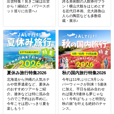
出雲特集！良きご縁は出雲
誇る美術館の入館券付プラ
から！縁結び、パワースポ
ン！横山大観をはじめとす
ット巡りに出雲へ♪
る近代日本画、北大路魯山
人らの陶芸なども多数収
蔵・展示♪
夏休み旅行特集2026
秋の国内旅行特集2026
北海道から沖縄の人気ホテ
今年は11年ぶりに9月シル
ルや世界遺産など、夏休み
バーウィークが到来！5連休
のおすすめツアーをご紹
に加え、平日を組み合わせ
介。連休などは特に混み合
れば最大9連休も夢じゃな
うのでご予約はお早めに。
い！今年は“ちょっと特別な
今年こそは思いっきり夏を
秋の旅”を叶える絶好のチャ
楽しもう！
ンス。