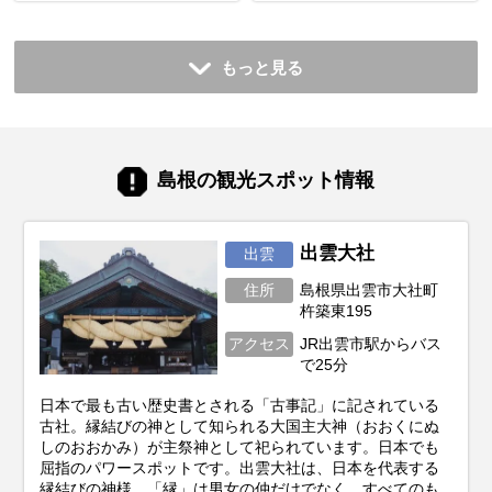
もっと見る
島根の観光スポット情報
出雲大社
出雲
住所
島根県出雲市大社町
杵築東195
アクセス
JR出雲市駅からバス
で25分
日本で最も古い歴史書とされる「古事記」に記されている
古社。縁結びの神として知られる大国主大神（おおくにぬ
しのおおかみ）が主祭神として祀られています。日本でも
屈指のパワースポットです。出雲大社は、日本を代表する
縁結びの神様。「縁」は男女の仲だけでなく、すべてのも