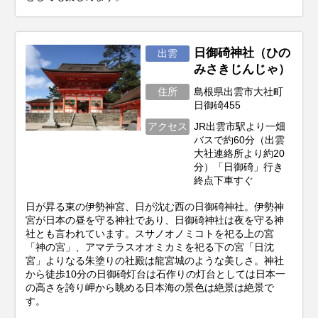
日御碕神社（ひの
出雲
みさきじんじゃ）
住所
島根県出雲市大社町
日御碕455
アクセス
JR出雲市駅より一畑
バスで約60分（出雲
大社連絡所より約20
分）「日御碕」行き
終点下車すぐ
日が昇る東の伊勢神宮、日が沈む西の日御碕神社。伊勢神
宮が日本の昼を守る神社であり、日御碕神社は夜を守る神
社とも言われています。スサノオノミコトを祀る上の宮
「神の宮」、アマテラスオオミカミを祀る下の宮「日沈
宮」よりなる朱塗りの社殿は龍宮城のような美しさ。神社
から徒歩10分の日御碕灯台は石作りの灯台としては日本一
の高さを誇り岬から眺める日本海の景色は絶景は絶景で
す。