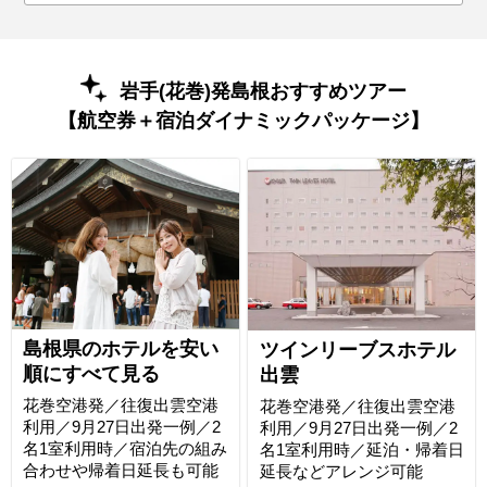
岩手(花巻)発島根おすすめツアー
【航空券＋宿泊ダイナミックパッケージ】
島根県のホテルを安い
ツインリーブスホテル
順にすべて見る
出雲
花巻空港発／往復出雲空港
花巻空港発／往復出雲空港
利用／9月27日出発一例／2
利用／9月27日出発一例／2
名1室利用時／宿泊先の組み
名1室利用時／延泊・帰着日
合わせや帰着日延長も可能
延長などアレンジ可能