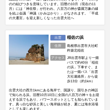
のの結びつきを意味しています。旧暦の10月（現在の11
月）には「神在祭」が行われ、八百万の神が森羅万象の縁
を結ぶ会議「神議（かみはかり）」がなされます。「平成
の大遷宮」を迎え新しくなった出雲大社へ
稲佐の浜
出雲
住所
島根県出雲市大社町
杵築北稲佐
アクセス
JR出雲市駅より一畑
バスで約40分「稲佐
の浜」下車すぐ、ま
たは一畑バス「出雲
大社連絡所」から徒
歩13分（約1km）
出雲大社の西方1kmにある海岸で、国譲り、国引きの神話
で知られる浜。旧暦10月10日に全国の八百万の神々をお迎
えする浜でもあり、パワースポットとしても知られていま
す。真っ白な砂浜と美しい海岸線が続き、夏には海水浴場
としても楽しめます。