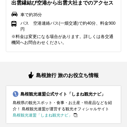
水燈路（冬のライトアップ）
道町・氷川神社の祇園祭（れんげ祭）、全日本トライアスロン皆
リレーマラソン
在祭後の神等去出祭、水鳥観察会、ウインターナイトフェスティ
ぼたん祭、今在家チューリップまつり
立つ風土記の丘こどもまつり、ますだ夏まつり、美都温泉まつり
出雲縁結び空港から出雲大社までのアクセス
生大会、三刀屋天満宮例大祭
バル、アクアス（しまね海洋館）クリスマスイベント
車で約35分
バス 空港連絡バス(一畑交通)で約40分、料金900
円
※料金は変更になる場合があります。詳しくは各交通
機関へお問合わせください。
島根旅行 旅のお役立ち情報
島根観光連盟公式サイト「しまね観光ナビ」
島根県の観光スポット・食事・お土産・特産品などを紹
介！ 島根観光連盟が運営する観光オフィシャルサイト
島根観光連盟「しまね観光ナビ」