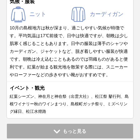
気候・服装
ニット
カーディガン
10月の島根地方は秋が深まり、過ごしやすい気候が特徴で
す。平均気温は17℃前後で、日中は快適ですが、朝晩は少し
肌寒く感じることもあります。日中の服装は薄手のシャツや
カーディガン、ジャケットなど、脱ぎ着しやすい服装が快適
です。 朝晩は冷え込むこともあるのでは羽織ものがあると便
利です。紅葉が始まる観光地を散策する際には、スニーカー
やローファーなどの歩きやすい靴がおすすめです。
イベント・観光
紅葉シーズン、神在月と神在祭（出雲大社）、松江祭 鼕行列、島
根ワイナリー秋のワインまつり、島根町ガッチ祭り、ミズベリン
グ縁日、松江水燈路
11月
12月
1月
2月
3月
4月
5月
6月
7月
もっと見る
平均気温・降水量
平均気温・降水量
平均気温・降水量
平均気温・降水量
平均気温・降水量
平均気温・降水量
平均気温・降水量
平均気温・降水量
平均気温・降水量