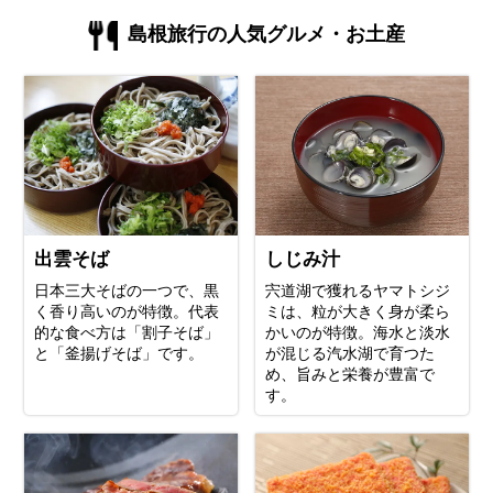
島根旅行の人気グルメ・お土産
出雲そば
しじみ汁
日本三大そばの一つで、黒
宍道湖で獲れるヤマトシジ
く香り高いのが特徴。代表
ミは、粒が大きく身が柔ら
的な食べ方は「割子そば」
かいのが特徴。海水と淡水
と「釜揚げそば」です。
が混じる汽水湖で育つた
め、旨みと栄養が豊富で
す。