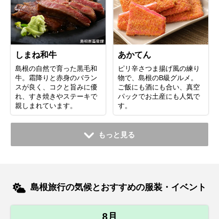
しまね和牛
あかてん
島根の自然で育った黒毛和
ピリ辛さつま揚げ風の練り
牛。霜降りと赤身のバラン
物で、島根のB級グルメ。
スが良く、コクと旨みに優
ご飯にも酒にも合い、真空
れ、すき焼きやステーキで
パックでお土産にも人気で
親しまれています。
す。
もっと見る
島根旅行の気候とおすすめの服装・イベント
8月