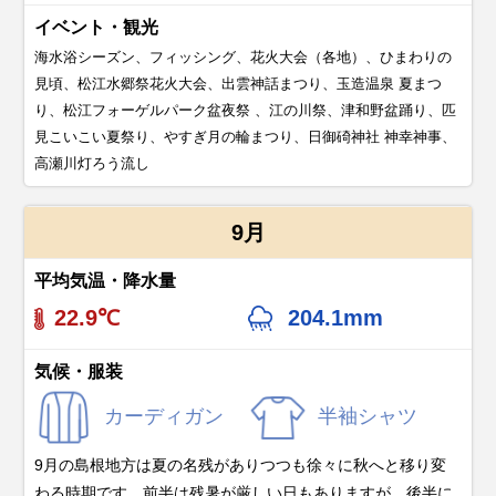
イベント・観光
海水浴シーズン、フィッシング、花火大会（各地）、ひまわりの
見頃、松江水郷祭花火大会、出雲神話まつり、玉造温泉 夏まつ
り、松江フォーゲルパーク盆夜祭 、江の川祭、津和野盆踊り、匹
見こいこい夏祭り、やすぎ月の輪まつり、日御碕神社 神幸神事、
高瀬川灯ろう流し
9月
平均気温・降水量
22.9℃
204.1mm
気候・服装
カーディガン
半袖シャツ
9月の島根地方は夏の名残がありつつも徐々に秋へと移り変
わる時期です。前半は残暑が厳しい日もありますが、後半に