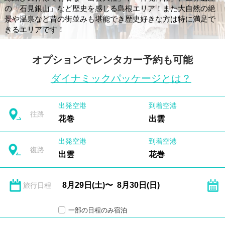
の「石見銀山」など歴史を感じる島根エリア！また大自然の絶
景や温泉など昔の街並みも堪能でき歴史好きな方は特に満足で
きるエリアです！
オプションでレンタカー予約も可能
ダイナミックパッケージとは？
出発空港
到着空港
往路
花巻
出雲
出発空港
到着空港
復路
出雲
花巻
旅行日程
一部の日程のみ宿泊