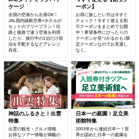
ケージ
ーポン】
全国の空港から出発OK！
お得に旅したい方は今すぐ
JAL国内線航空券+ホテルが
チェック！今すぐ使える割
セットのフリープラン！往
引クーポンをまとめて公開
路と復路で違う空港を利用
中！希望条件にぴったりの
したり、旅行中の1泊だけ宿
クーポンが見つかるかも♪限
泊を手配するなどアレンジ
定クーポンなのでお見逃し
自在。
なく。
神話のふるさと！出雲
日本一の庭園！足立美
特集
術館特集
出雲の観光・グルメ情報、
2003年から連続日本一！世
お得なツアー情報が満載の
界が認めた日本一の庭園を