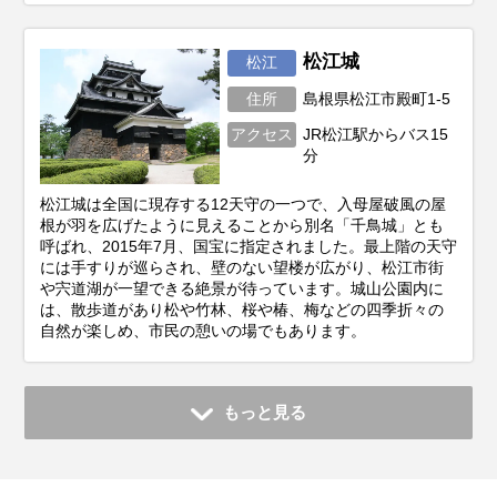
松江城
松江
住所
島根県松江市殿町1-5
アクセス
JR松江駅からバス15
分
松江城は全国に現存する12天守の一つで、入母屋破風の屋
根が羽を広げたように見えることから別名「千鳥城」とも
呼ばれ、2015年7月、国宝に指定されました。最上階の天守
には手すりが巡らされ、壁のない望楼が広がり、松江市街
や宍道湖が一望できる絶景が待っています。城山公園内に
は、散歩道があり松や竹林、桜や椿、梅などの四季折々の
自然が楽しめ、市民の憩いの場でもあります。
もっと見る