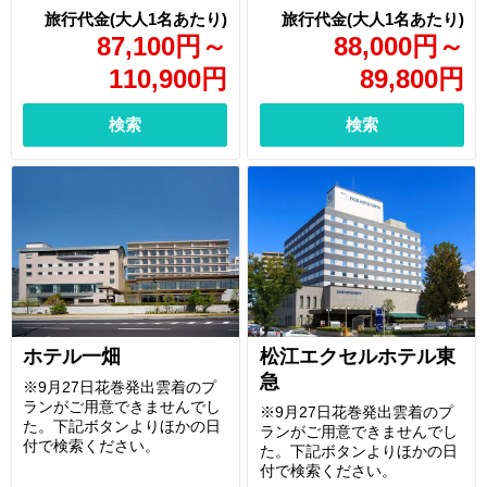
87,100
円
～
88,000
円
～
110,900
円
89,800
円
検索
検索
ホテル一畑
松江エクセルホテル東
急
※9月27日花巻発出雲着のプ
ランがご用意できませんでし
※9月27日花巻発出雲着のプ
た。下記ボタンよりほかの日
ランがご用意できませんでし
付で検索ください。
た。下記ボタンよりほかの日
付で検索ください。