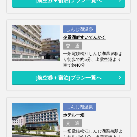
[航空券＋宿泊]プラン一覧へ
しんじ湖温泉
夕景湖畔すいてんかく
交 通
一畑電鉄松江しんじ湖温泉駅よ
り徒歩で約5分、出雲空港より
車で約40分
[航空券＋宿泊]プラン一覧へ
しんじ湖温泉
ホテル一畑
交 通
一畑電鉄松江しんじ湖温泉駅よ
り徒歩で約1分、出雲空港より