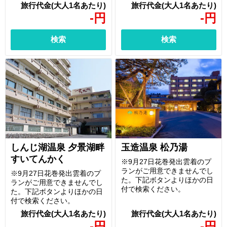
-
円
-
円
検索
検索
しんじ湖温泉 夕景湖畔
玉造温泉 松乃湯
すいてんかく
※9月27日花巻発出雲着のプ
ランがご用意できませんでし
※9月27日花巻発出雲着のプ
た。下記ボタンよりほかの日
ランがご用意できませんでし
付で検索ください。
た。下記ボタンよりほかの日
付で検索ください。
-
円
-
円