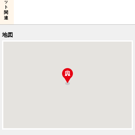
ッ
ト
関
連
地図