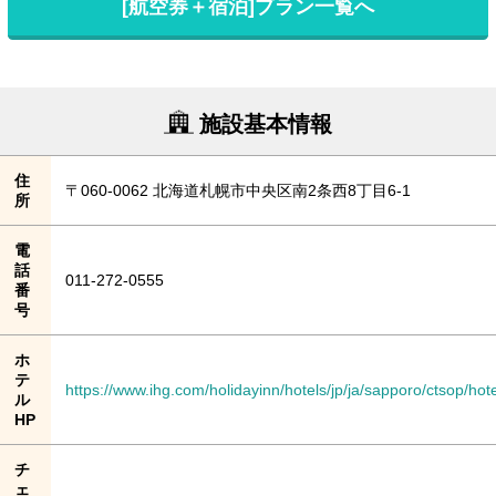
[航空券＋宿泊]プラン一覧へ
施設基本情報
住
〒060-0062 北海道札幌市中央区南2条西8丁目6-1
所
電
話
011-272-0555
番
号
ホ
テ
https://www.ihg.com/holidayinn/hotels/jp/ja/sapporo/ctsop/hote
ル
HP
チ
ェ