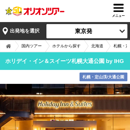
メニュー
東京発
出発地を選択
国内ツアー
ホテルから探す
北海道
札幌・定
ホリデイ・イン＆スイーツ札幌大通公園 by IHG
札幌・定山渓/大通公園