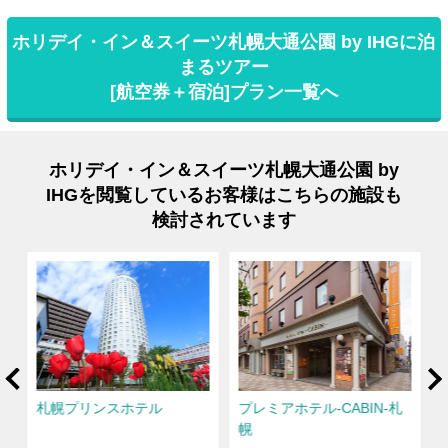
ホリデイ・イン＆スイーツ札幌大通公園 by IHGに泊
まるツアー
[航空券＋宿泊]プラン一覧へ
ホリデイ・イン＆スイーツ札幌大通公園 by
IHGを閲覧しているお客様はこちらの施設も
検討されています
rev
Ne
札
札幌プリンスホテル
プレミアホテル-CABIN-札
幌