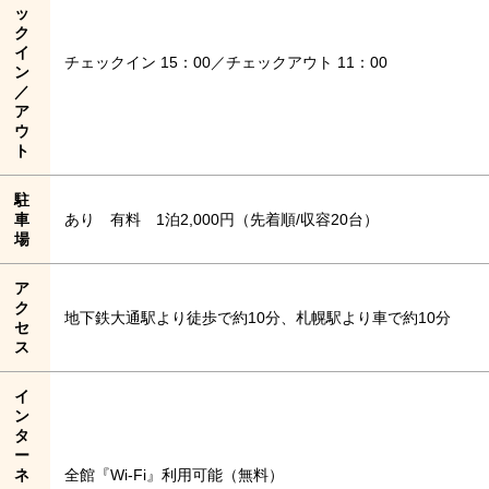
ッ
ク
イ
チェックイン 15：00／チェックアウト 11：00
ン
／
ア
ウ
ト
駐
車
あり 有料 1泊2,000円（先着順/収容20台）
場
ア
ク
地下鉄大通駅より徒歩で約10分、札幌駅より車で約10分
セ
ス
イ
ン
タ
ー
ネ
全館『Wi-Fi』利用可能（無料）