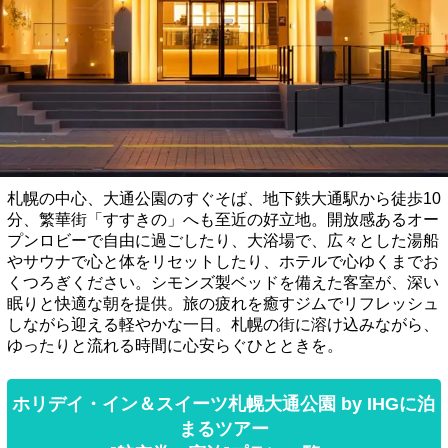
札幌の中心、大通公園のすぐそば、地下鉄大通駅から徒歩10
分、繁華街「すすきの」へも至近の好立地。開放感あるオー
プンロビーで自由に過ごしたり、大浴場で、広々とした湯船
やサウナで心と体をリセットしたり、ホテルで心ゆくまでお
くつろぎください。シモンズ製ベッドを備えた客室が、深い
眠りと快適な朝を提供。旅の疲れを癒すジムでリフレッシュ
しながら迎える軽やかな一日。​​札幌の街に溶け込みながら、
ゆったりと流れる時間に心安らぐひとときを。​
ホリデイ・イン＆スイーツ札幌大通公園 by IHGに泊
まるツアー