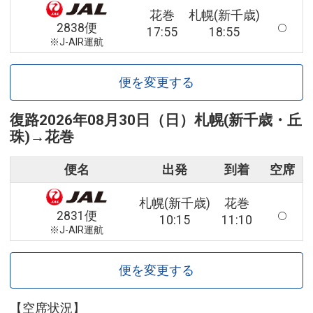
花巻
札幌(新千歳)
2838便
17:55
18:55
※J-AIR運航
便を変更する
復路
2026年08月30日（日）
札幌(新千歳・丘
珠)
→
花巻
便名
出発
到着
空席
札幌(新千歳)
花巻
2831便
10:15
11:10
※J-AIR運航
便を変更する
【空席状況】