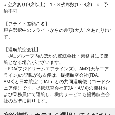
○:空席あり(9席以上) 1～8:残席数(1～8席) ×：予
約不可
【フライト差額/1名】
現在選択中のフライトからの差額(大人1名あたり)で
す。
【運航航空会社】
・JALグループ内のほかの運航会社・乗務員にて運
航となる場合がございます。
・FDA(フジドリームエアラインズ)、AMX(天草エア
ライン)の記載がある便は、提携航空会社(FDA、
AMX)と日本航空（JAL）との共同運航便（コードシ
ェア便）です。提携航空会社(FDA・AMX)の機材お
よび乗務員にて運航し、機内サービスも提携航空会
社の基準に則ります。