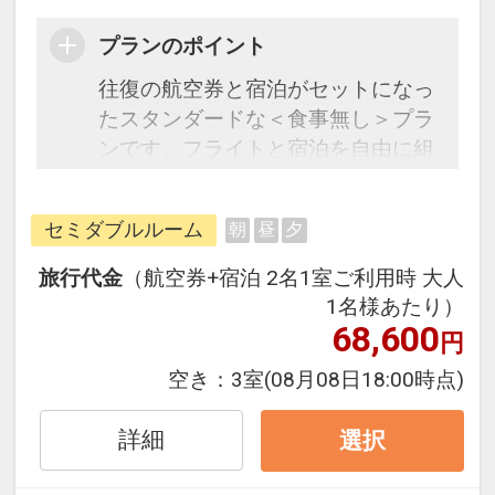
プランのポイント
往復の航空券と宿泊がセットになっ
たスタンダードな＜食事無し＞プラ
ンです。フライトと宿泊を自由に組
み合わせできるダイナミックパッケ
ージだから、一都市滞在はもちろん
セミダブルルーム
朝
昼
夕
周遊旅行にも最適！
旅行期間中の1泊だけの宿泊や延
旅行代金
（航空券+宿泊 2名1室ご利用時 大人
泊・飛び泊なども自由自在です。
1名様あたり）
フライトは、安心のJAL（または
68,600
円
JALグループ）確約！フライトマイ
空き：
3室
(08月08日18:00時点)
ル50%貯まります。
オプションでレンタカーや現地交
詳細
選択
通・体験プランなどの追加（同時予
約）が可能なプランもございます。