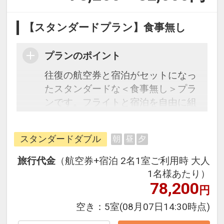
【スタンダードプラン】食事無し
プランのポイント
往復の航空券と宿泊がセットになっ
たスタンダードな＜食事無し＞プラ
ンです。フライトと宿泊を自由に組
み合わせできるダイナミックパッケ
ージだから、一都市滞在はもちろん
スタンダードダブル
朝
昼
夕
周遊旅行にも最適！
旅行期間中の1泊だけの宿泊や延
旅行代金
（航空券+宿泊 2名1室ご利用時 大人
泊・飛び泊なども自由自在です。
1名様あたり）
フライトは、安心のJAL（または
78,200
円
JALグループ）確約！フライトマイ
空き：
5室
(08月07日14:30時点)
ル50%貯まります。
オプションでレンタカーや現地交