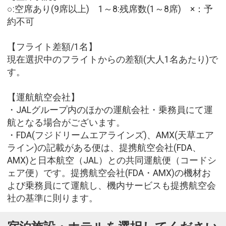
○:空席あり(9席以上) 1～8:残席数(1～8席) ×：予
約不可
【フライト差額/1名】
現在選択中のフライトからの差額(大人1名あたり)で
す。
【運航航空会社】
・JALグループ内のほかの運航会社・乗務員にて運
航となる場合がございます。
・FDA(フジドリームエアラインズ)、AMX(天草エア
ライン)の記載がある便は、提携航空会社(FDA、
AMX)と日本航空（JAL）との共同運航便（コードシ
ェア便）です。提携航空会社(FDA・AMX)の機材お
よび乗務員にて運航し、機内サービスも提携航空会
社の基準に則ります。