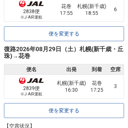
花巻
札幌(新千歳)
6
2838便
17:55
18:55
※J-AIR運航
便を変更する
復路
2026年08月29日（土）
札幌(新千歳・丘
珠)
→
花巻
便名
出発
到着
空席
札幌(新千歳)
花巻
3
2839便
16:30
17:25
※J-AIR運航
便を変更する
【空席状況】