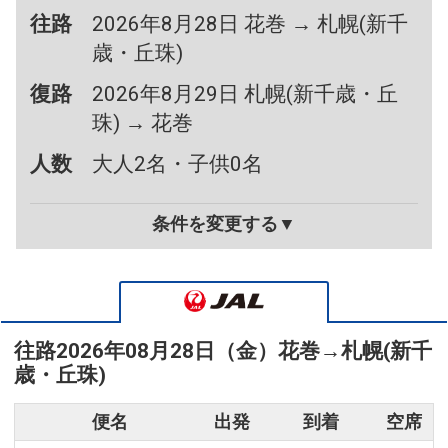
往路
2026年8月28日 花巻 → 札幌(新千
歳・丘珠)
復路
2026年8月29日 札幌(新千歳・丘
珠) → 花巻
人数
大人2名・子供0名
条件を変更する▼
往路
2026年08月28日（金）
花巻
→
札幌(新千
歳・丘珠)
便名
出発
到着
空席