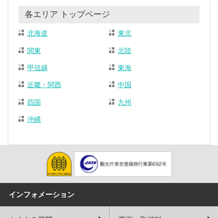
各エリア トップページ
北海道
東北
関東
北陸
甲信越
東海
近畿・関西
中国
四国
九州
沖縄
インフォメーション