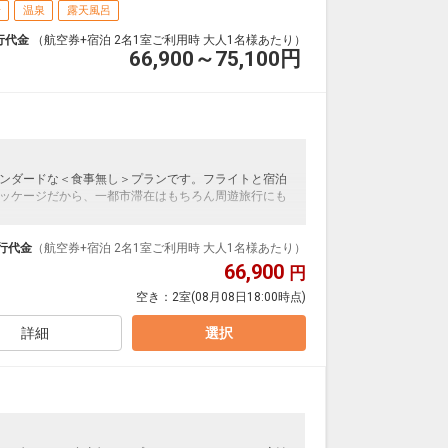
場
温泉
露天風呂
行代金
（航空券+宿泊 2名1室ご利用時 大人1名様あたり）
66,900～75,100
円
ンダードな＜食事無し＞プランです。フライトと宿泊
ッケージだから、一都市滞在はもちろん周遊旅行にも
泊なども自由自在です。
ループ）確約！フライトマイル50%貯まります。
行代金
（航空券+宿泊 2名1室ご利用時 大人1名様あたり）
プランなどの追加（同時予約）が可能なプランもござ
66,900
円
空き：
2室
(08月08日18:00時点)
詳細
選択