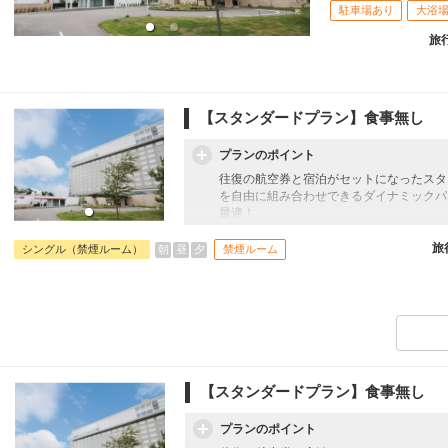
駐車場あり
大浴
旅
【スタンダードプラン】食事無し
プランのポイント
往復の航空券と宿泊がセットになったスタ
を自由に組み合わせできるダイナミックパ
最適！
旅行期間中の1泊だけの宿泊や延泊・飛び
フライトは、安心のJAL（またはJALグ
旅
朝
昼
夕
シングル（禁煙ルーム）
禁煙ルーム
オプションでレンタカーや現地交通・体験
います。
【スタンダードプラン】食事無し
プランのポイント