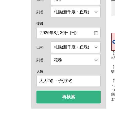
到着
復路
出発
【
○
到着
【
人数
現
【
・
・
運
再検索
ま