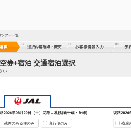
幌ツアー一覧
空券+宿泊 交通宿泊選択
さい
路
2026年08月29日（土）
花巻
→
札幌(新千歳・丘珠)
復路
202
残席のある便のみ
直行便のみ
残席