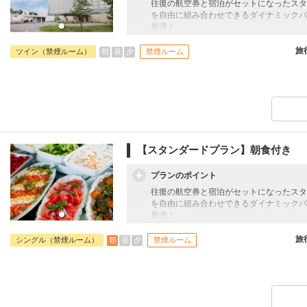
往復の航空券と宿泊がセットになったスタ
を自由に組み合わせできるダイナミックパ
最適！
旅行期間中の1泊だけの宿泊や延泊・飛び
フライトは、安心のJAL（またはJALグ
旅
朝
昼
夕
ツイン（禁煙ルーム）
禁煙ルーム
オプションでレンタカーや現地交通・体験
います。
【スタンダードプラン】朝食付き
プランのポイント
往復の航空券と宿泊がセットになったスタ
を自由に組み合わせできるダイナミックパ
最適！
旅行期間中の1泊だけの宿泊や延泊・飛び
フライトは、安心のJAL（またはJALグ
旅
朝
昼
夕
シングル（禁煙ルーム）
禁煙ルーム
オプションでレンタカーや現地交通・体験
います。