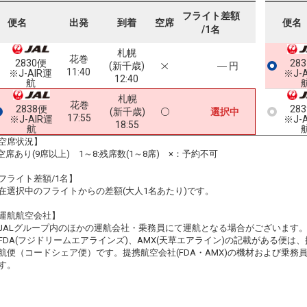
フライト差額
便名
出発
到着
空席
便名
/1名
札幌
花巻
2830便
28
(新千歳)
― 円
11:40
※J-AIR運
※J-
12:40
航
札幌
花巻
2838便
28
(新千歳)
選択中
17:55
※J-AIR運
※J-
18:55
航
空席状況】
:空席あり(9席以上) 1～8:残席数(1～8席) ×：予約不可
フライト差額/1名】
在選択中のフライトからの差額(大人1名あたり)です。
運航航空会社】
JALグループ内のほかの運航会社・乗務員にて運航となる場合がございます
FDA(フジドリームエアラインズ)、AMX(天草エアライン)の記載がある便は、提
航便（コードシェア便）です。提携航空会社(FDA・AMX)の機材および乗
す。