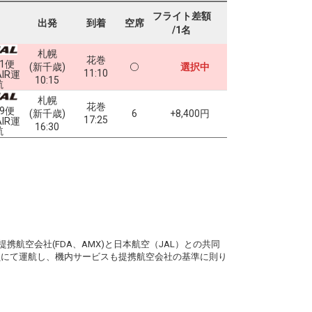
フライト差額
出発
到着
空席
/1名
札幌
花巻
31便
(新千歳)
選択中
11:10
AIR運
10:15
航
札幌
花巻
39便
(新千歳)
6
+8,400円
17:25
AIR運
16:30
航
。
携航空会社(FDA、AMX)と日本航空（JAL）との共同
務員にて運航し、機内サービスも提携航空会社の基準に則り