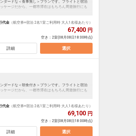
ンダードな＜食事無し＞プランです。フライトと宿泊
ッケージだから、一都市滞在はもちろん周遊旅行にも
泊なども自由自在です。
ループ）確約！フライトマイル50%貯まります。
行代金
（航空券+宿泊 2名1室ご利用時 大人1名様あたり）
プランなどの追加（同時予約）が可能なプランもござ
67,400
円
空き：
2室
(08月08日18:00時点)
詳細
選択
ンダードな＜朝食付き＞プランです。フライトと宿泊
ッケージだから、一都市滞在はもちろん周遊旅行にも
泊なども自由自在です。
ループ）確約！フライトマイル50%貯まります。
行代金
（航空券+宿泊 2名1室ご利用時 大人1名様あたり）
プランなどの追加（同時予約）が可能なプランもござ
69,100
円
空き：
2室
(08月08日18:00時点)
詳細
選択