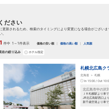
ください
に更新されるため、検索のタイミングにより変更になる場合がございま
い。
1
件中
1～1件表示
価格の安い順
価格の高い順
人気順
現在の絞り込み
ホテル指定
札幌北広島ク
北海道
札幌
In 15:00 / Out 10:
北広島市中の沢31
ＪＲ札幌駅より車で
JR北広島駅西口よ
新千歳空港より車で