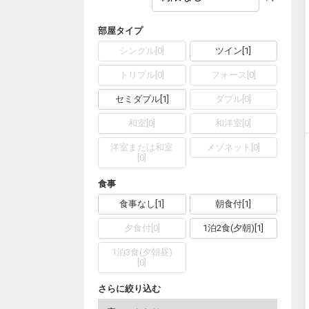
部屋タイプ
シングル
[
0
]
ツイン
[
1
]
トリプル
[
0
]
フォース
[
0
]
セミダブル
[
1
]
ダブル
[
0
]
和室
[
0
]
和洋室
[
0
]
洋室または和室
メゾネット
[
0
]
[
0
]
食事
食事なし
[
1
]
朝食付
[
1
]
夕食付
[
0
]
1泊2食(夕朝)
[
1
]
1泊3食(夕朝昼)
[
0
]
さらに絞り込む