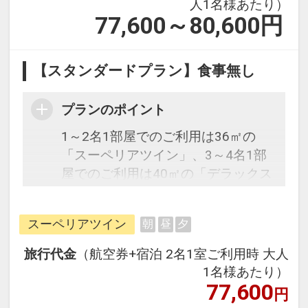
人1名様あたり）
77,600～80,600
円
【スタンダードプラン】食事無し
プランのポイント
1～2名1部屋でのご利用は36㎡の
「スーペリアツイン」、3～4名1部
屋でのご利用は40㎡の「デラックス
ツイン」となります。
スーペリアツイン
朝
昼
夕
往復の航空券と宿泊がセットになっ
たスタンダードな＜食事無し＞プラ
旅行代金
（航空券+宿泊 2名1室ご利用時 大人
ンです。フライトと宿泊を自由に組
1名様あたり）
み合わせできるダイナミックパッケ
77,600
円
ージだから、一都市滞在はもちろん