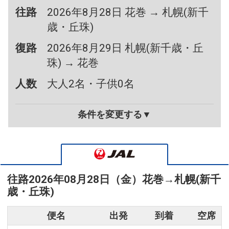
往路
2026年8月28日 花巻 → 札幌(新千
歳・丘珠)
復路
2026年8月29日 札幌(新千歳・丘
珠) → 花巻
人数
大人2名・子供0名
条件を変更する▼
往路
2026年08月28日（金）
花巻
→
札幌(新千
歳・丘珠)
便名
出発
到着
空席