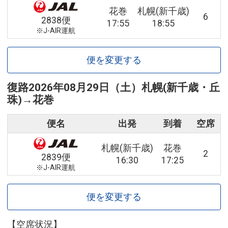
花巻
札幌(新千歳)
6
2838便
17:55
18:55
※J-AIR運航
便を変更する
復路
2026年08月29日（土）
札幌(新千歳・丘
珠)
→
花巻
便名
出発
到着
空席
札幌(新千歳)
花巻
2
2839便
16:30
17:25
※J-AIR運航
便を変更する
【空席状況】