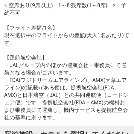
○:空席あり(9席以上) 1～8:残席数(1～8席) ×：予
約不可
【フライト差額/1名】
現在選択中のフライトからの差額(大人1名あたり)で
す。
【運航航空会社】
・JALグループ内のほかの運航会社・乗務員にて運
航となる場合がございます。
・FDA(フジドリームエアラインズ)、AMX(天草エア
ライン)の記載がある便は、提携航空会社(FDA、
AMX)と日本航空（JAL）との共同運航便（コードシ
ェア便）です。提携航空会社(FDA・AMX)の機材お
よび乗務員にて運航し、機内サービスも提携航空会
社の基準に則ります。