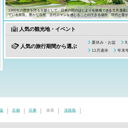
1300年の歴史を誇る古都として、日本の国のはじまりを体感できる世界遺
ている奈良。豊かな自然、古代ロマンを感じることのできる場所、現代と昔
人気の観光地・イベント
夏休み・お盆
人気の旅行期間から選ぶ
11月連休
年末年
阪
京都
兵庫
奈良
淡路島