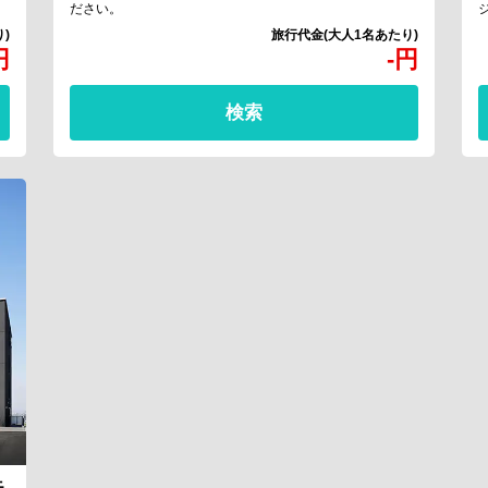
ださい。
円
-
円
検索