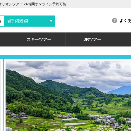
オリオンツアー 24時間オンライン予約可能
よく
地
岩手(花巻)発
スキーツアー
JRツアー