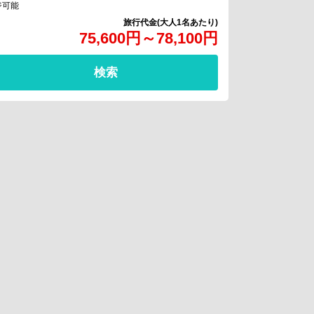
ジ可能
75,600
円
～
78,100
円
検索