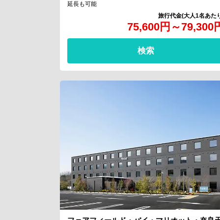
延長も可能
75,600
円
～
79,300
検索