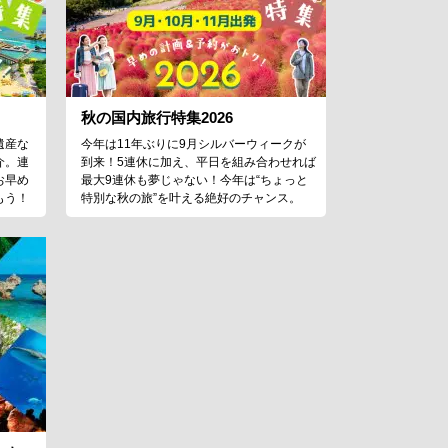
秋の国内旅行特集2026
遺産な
今年は11年ぶりに9月シルバーウィークが
介。連
到来！5連休に加え、平日を組み合わせれば
お早め
最大9連休も夢じゃない！今年は“ちょっと
もう！
特別な秋の旅”を叶える絶好のチャンス。