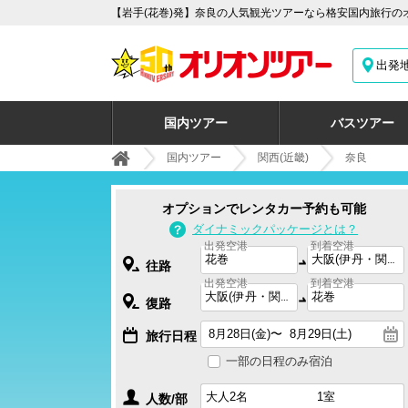
【岩手(花巻)発】奈良の人気観光ツアーなら格安国内旅行の
出発
国内ツアー
バスツアー
国内ツアー
関西(近畿)
奈良
オプションでレンタカー予約も可能
ダイナミックパッケージとは？
出発空港
到着空港
往路
出発空港
到着空港
復路
旅行日程
一部の日程のみ宿泊
人数/部