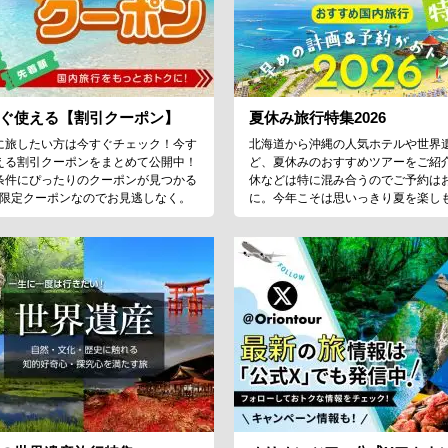
ぐ使える【割引クーポン】
夏休み旅行特集2026
に旅したい方は今すぐチェック！今す
北海道から沖縄の人気ホテルや世界
える割引クーポンをまとめて公開中！
ど、夏休みのおすすめツアーをご紹
条件にぴったりのクーポンが見つかる
休などは特に混み合うのでご予約は
♪限定クーポンなのでお見逃しなく。
に。今年こそは思いっきり夏を楽し