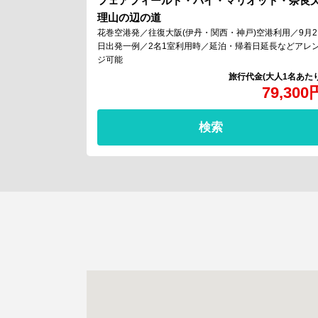
フェアフィールド・バイ・マリオット・奈良
理山の辺の道
花巻空港発／往復大阪(伊丹・関西・神戸)空港利用／9月2
日出発一例／2名1室利用時／延泊・帰着日延長などアレ
ジ可能
79,300
検索