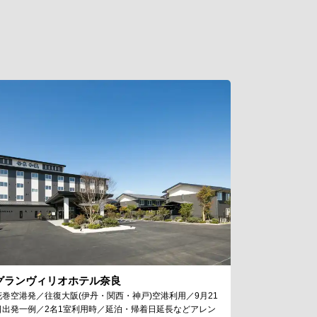
グランヴィリオホテル奈良
花巻空港発／往復大阪(伊丹・関西・神戸)空港利用／9月21
日出発一例／2名1室利用時／延泊・帰着日延長などアレン