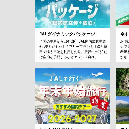
JALダイナミックパッケージ
今す
全国の空港から出発OK！JAL国内線航空券
お得
+ホテルがセットのフリープラン！往路と復
ぐ使
路で違う空港を利用したり、旅行中の1泊だ
希望
け宿泊を手配するなどアレンジ自在。
かも