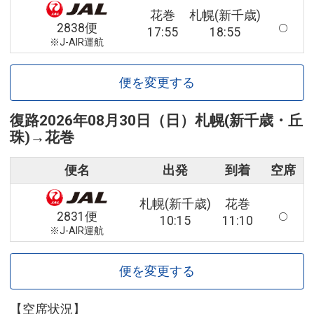
花巻
札幌(新千歳)
2838便
17:55
18:55
※J-AIR運航
便を変更する
復路
2026年08月30日（日）
札幌(新千歳・丘
珠)
→
花巻
便名
出発
到着
空席
札幌(新千歳)
花巻
2831便
10:15
11:10
※J-AIR運航
便を変更する
【空席状況】