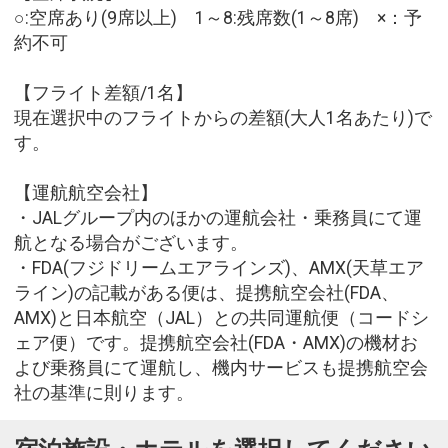
○:空席あり(9席以上) 1～8:残席数(1～8席) ×：予
約不可
【フライト差額/1名】
現在選択中のフライトからの差額(大人1名あたり)で
す。
【運航航空会社】
・JALグループ内のほかの運航会社・乗務員にて運
航となる場合がございます。
・FDA(フジドリームエアラインズ)、AMX(天草エア
ライン)の記載がある便は、提携航空会社(FDA、
AMX)と日本航空（JAL）との共同運航便（コードシ
ェア便）です。提携航空会社(FDA・AMX)の機材お
よび乗務員にて運航し、機内サービスも提携航空会
社の基準に則ります。