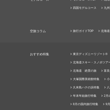
四国モデルコース
九州
空旅コラム
旅行ガイドTOP
北海道
おすすめ特集
東京ディズニーリゾート®
北海道スキー・スノボツア
北海道 絶景の旅
富良
大塚国際美術館特集
小
久米島ハテの浜特集
八
年末年始旅行特集
2月
8月の国内旅行特集
9