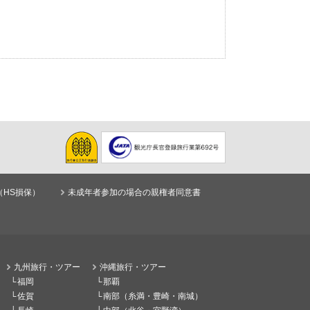
（HS損保）
未成年者参加の場合の親権者同意書
九州旅行・ツアー
沖縄旅行・ツアー
福岡
那覇
佐賀
南部（糸満・豊崎・南城）