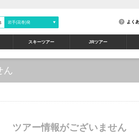
よく
地
岩手(花巻)発
スキーツアー
JRツアー
せん
ツアー情報がございません