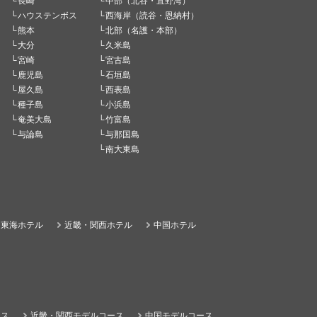
長崎
中部（北谷・宜野湾）
ハウステンボス
西海岸（読谷・恩納村）
熊本
北部（名護・本部）
大分
久米島
宮崎
宮古島
鹿児島
石垣島
屋久島
西表島
種子島
小浜島
奄美大島
竹富島
与論島
与那国島
南大東島
東海ホテル
近畿・関西ホテル
中国ホテル
ース
近畿・関西モデルコース
中国モデルコース