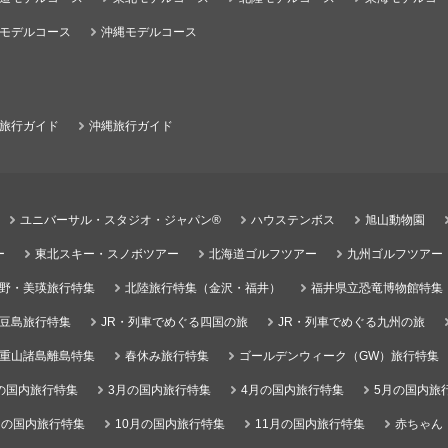
モデルコース
沖縄モデルコース
旅行ガイド
沖縄旅行ガイド
ユニバーサル・スタジオ・ジャパン®
ハウステンボス
旭山動物園
ー
東北スキー・スノボツアー
北海道ゴルフツアー
九州ゴルフツアー
野・美瑛旅行特集
北陸旅行特集（金沢・福井）
福井県立恐竜博物館特集
豆島旅行特集
JR・列車でめぐる四国の旅
JR・列車でめぐる九州の旅
重山諸島離島特集
春休み旅行特集
ゴールデンウィーク（GW）旅行特集
の国内旅行特集
3月の国内旅行特集
4月の国内旅行特集
5月の国内旅
月の国内旅行特集
10月の国内旅行特集
11月の国内旅行特集
赤ちゃん