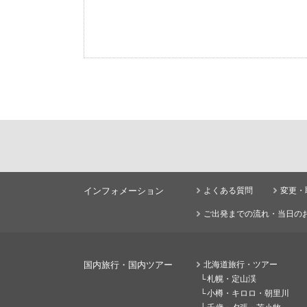
インフォメーション
よくある質問
変更・
ご出発までの流れ・当日の
国内旅行・国内ツアー
北海道旅行・ツアー
札幌・定山渓
小樽・キロロ・朝里川