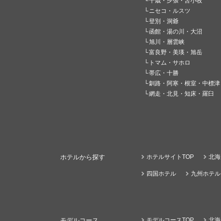
千歳・夕張・苫小牧
ニセコ・ルスツ
登別・洞爺
函館・湯の川・大沼
旭川・層雲峡
富良野・美瑛・旭岳
トマム・サホロ
帯広・十勝
釧路・阿寒・根室・中標津
網走・北見・知床・羅臼
ホテルから探す
ホテルサイトTOP
北海
四国ホテル
九州ホテル
モデルコース
モデルコースTOP
北海