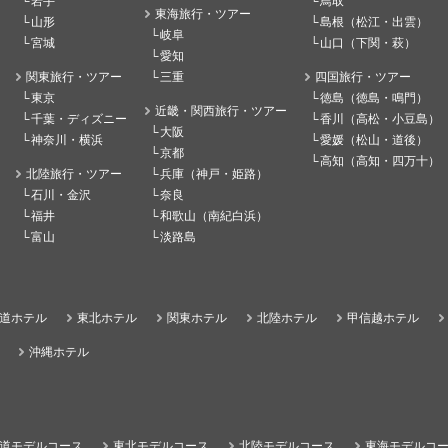
岩手
鳥取
東海旅行・ツアー
山形
島根（松江・出雲）
岐阜
宮城
山口（下関・萩）
愛知
関東旅行・ツアー
三重
四国旅行・ツアー
東京
徳島（徳島・鳴門）
近畿・関西旅行・ツアー
千葉・ディズニー
香川（高松・小豆島）
大阪
神奈川・横浜
愛媛（松山・道後）
京都
高知（高知・四万十）
北陸旅行・ツアー
兵庫（神戸・姫路）
石川・金沢
奈良
福井
和歌山（南紀白浜）
富山
淡路島
道ホテル
東北ホテル
関東ホテル
北陸ホテル
甲信越ホテル
沖縄ホテル
道モデルコース
東北モデルコース
北陸モデルコース
東海モデルコ