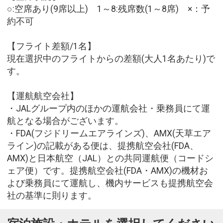
○:空席あり(9席以上) 1～8:残席数(1～8席) ×：予
約不可
【フライト差額/1名】
現在選択中のフライトからの差額(大人1名あたり)で
す。
【運航航空会社】
・JALグループ内のほかの運航会社・乗務員にて運
航となる場合がございます。
・FDA(フジドリームエアラインズ)、AMX(天草エア
ライン)の記載がある便は、提携航空会社(FDA、
AMX)と日本航空（JAL）との共同運航便（コードシ
ェア便）です。提携航空会社(FDA・AMX)の機材お
よび乗務員にて運航し、機内サービスも提携航空会
社の基準に則ります。