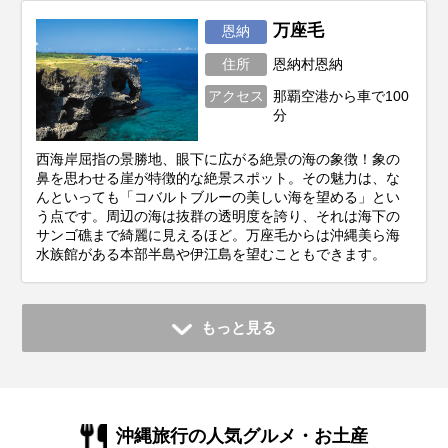
万座毛
恩納
住所
恩納村恩納
アクセス
那覇空港から車で100
分
西海岸屈指の景勝地、眼下に広がる絶景の海の象徴！象の
鼻を思わせる崖が特徴的な絶景スポット。その魅力は、な
んといっても「コバルトブルーの美しい海を望める」とい
う点です。周辺の海は抜群の透明度を誇り、それは海下の
サンゴ礁まで綺麗に見えるほど。万座毛からは沖縄美ら海
水族館がある本部半島や伊江島を望むこともできます。
もっと見る
沖縄旅行の人気グルメ・お土産