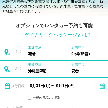
人気の沖縄美ら海水族館や琉球文化を残す世界遺産群など、観
光地としての魅力にも溢れている。久米島・宮古島・石垣島な
ど離島もぜひ訪れたい。
オプションでレンタカー予約も可能
ダイナミックパッケージとは？
出発空港
到着空港
往路
花巻
沖縄(那覇)
出発空港
到着空港
復路
沖縄(那覇)
花巻
旅行日程
一部の日程のみ宿泊
人数/部