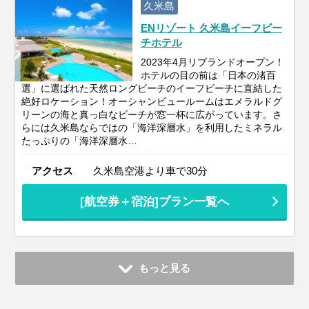
久米島
ENリゾート 久米島イーフビー
チホテル
2023年4月リブランドオープン！
ホテルの目の前は「日本の渚百
選」に選ばれた天然ロングビーチのイーフビーチに直結した
絶好ロケーション！オーシャンビュールームはエメラルドグ
リーンの海と真っ白なビーチが窓一杯に広がっています。さ
らには久米島ならではの「海洋深層水」を利用したミネラル
たっぷりの「海洋深層水…
アクセス
久米島空港より車で30分
[航空券＋宿泊]プラン一覧へ
もっと見る