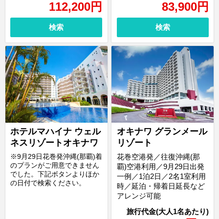
112,200
円
83,900
円
検索
検索
ホテルマハイナ ウェル
オキナワ グランメール
ネスリゾートオキナワ
リゾート
※9月29日花巻発沖縄(那覇)着
花巻空港発／往復沖縄(那
のプランがご用意できません
覇)空港利用／9月29日出発
でした。下記ボタンよりほか
一例／1泊2日／2名1室利用
の日付で検索ください。
時／延泊・帰着日延長など
アレンジ可能