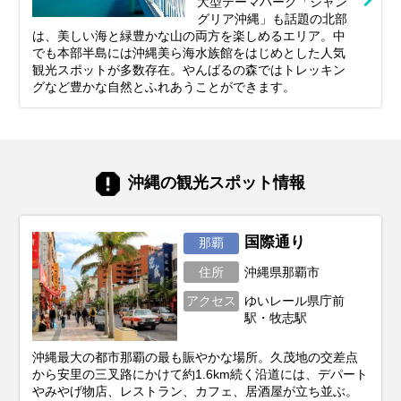
大型テーマパーク「ジャン
グリア沖縄」も話題の北部
は、美しい海と緑豊かな山の両方を楽しめるエリア。中
でも本部半島には沖縄美ら海水族館をはじめとした人気
観光スポットが多数存在。やんばるの森ではトレッキン
グなど豊かな自然とふれあうことができます。
沖縄の観光スポット情報
国際通り
那覇
住所
沖縄県那覇市
アクセス
ゆいレール県庁前
駅・牧志駅
沖縄最大の都市那覇の最も賑やかな場所。久茂地の交差点
から安里の三叉路にかけて約1.6km続く沿道には、デパート
やみやげ物店、レストラン、カフェ、居酒屋が立ち並ぶ。