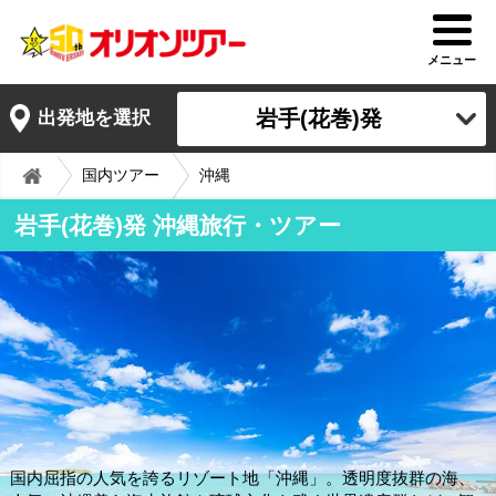
メニュー
岩手(花巻)発
出発地を選択
国内ツアー
沖縄
岩手(花巻)発 沖縄旅行・ツアー
国内屈指の人気を誇るリゾート地「沖縄」。透明度抜群の海、