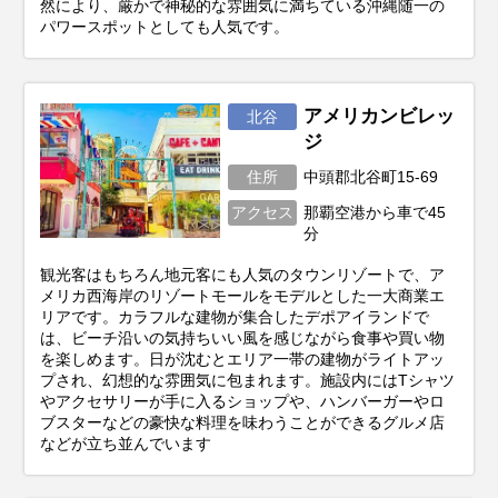
然により、厳かで神秘的な雰囲気に満ちている沖縄随一の
パワースポットとしても人気です。
アメリカンビレッ
北谷
ジ
住所
中頭郡北谷町15-69
アクセス
那覇空港から車で45
分
観光客はもちろん地元客にも人気のタウンリゾートで、ア
メリカ西海岸のリゾートモールをモデルとした一大商業エ
リアです。カラフルな建物が集合したデポアイランドで
は、ビーチ沿いの気持ちいい風を感じながら食事や買い物
を楽しめます。日が沈むとエリア一帯の建物がライトアッ
プされ、幻想的な雰囲気に包まれます。施設内にはTシャツ
やアクセサリーが手に入るショップや、ハンバーガーやロ
ブスターなどの豪快な料理を味わうことができるグルメ店
などが立ち並んでいます