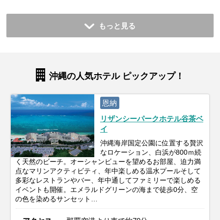
もっと見る
沖縄の人気ホテル ピックアップ！
恩納
リザンシーパークホテル谷茶ベ
イ
沖縄海岸国定公園に位置する贅沢
なロケーション、白浜が800ｍ続
く天然のビーチ。オーシャンビューを望めるお部屋、迫力満
点なマリンアクティビティ、年中楽しめる温水プールそして
多彩なレストランやバー、年中通してファミリーで楽しめる
イベントも開催。エメラルドグリーンの海まで徒歩0分、空
の色を染めるサンセット…