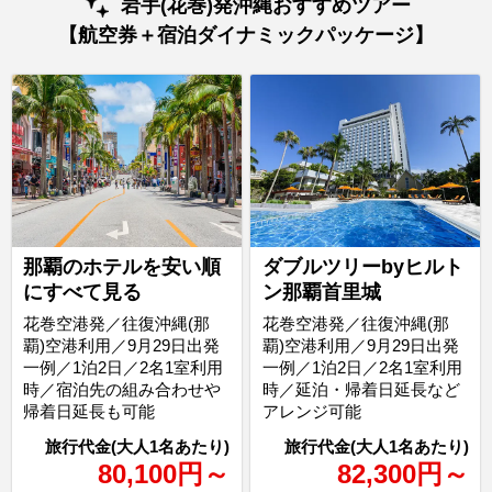
岩手(花巻)発沖縄おすすめツアー
【航空券＋宿泊ダイナミックパッケージ】
那覇のホテルを安い順
ダブルツリーbyヒルト
にすべて見る
ン那覇首里城
花巻空港発／往復沖縄(那
花巻空港発／往復沖縄(那
覇)空港利用／9月29日出発
覇)空港利用／9月29日出発
一例／1泊2日／2名1室利用
一例／1泊2日／2名1室利用
時／宿泊先の組み合わせや
時／延泊・帰着日延長など
帰着日延長も可能
アレンジ可能
80,100
円
～
82,300
円
～