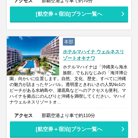
アクセス
那覇空港より車で約70分
[航空券＋宿泊]プラン一覧へ
本部
ホテルマハイナ ウェルネスリ
ゾートオキナワ
ホテルマハイナは「沖縄美ら海水
族館」でもおなじみの「海洋博公
園」向かいに位置します。自然、文化、歴史、すべてに沖縄
の魅力が詰まったヤンバル。透明度ときれいさの人気No1の
ビーチがある水納島や、瀬底島などへのアクセスも便利。マ
ハイナを拠点にのんびりと沖縄を満喫してください。マハイ
ナウェルネスリゾートオ…
アクセス
那覇空港より車で約110分
[航空券＋宿泊]プラン一覧へ