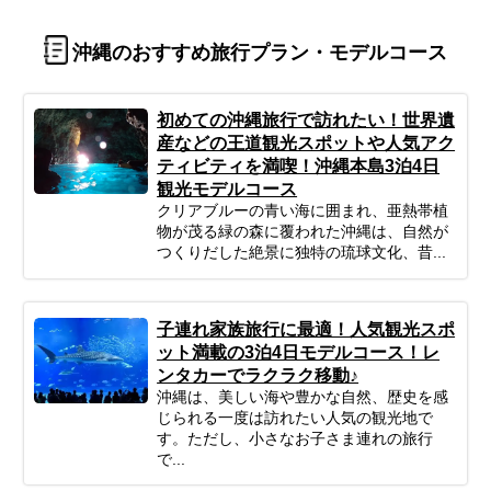
沖縄のおすすめ旅行プラン・モデルコース
初めての沖縄旅行で訪れたい！世界遺
産などの王道観光スポットや人気アク
ティビティを満喫！沖縄本島3泊4日
観光モデルコース
クリアブルーの青い海に囲まれ、亜熱帯植
物が茂る緑の森に覆われた沖縄は、自然が
つくりだした絶景に独特の琉球文化、昔...
子連れ家族旅行に最適！人気観光スポ
ット満載の3泊4日モデルコース！レ
ンタカーでラクラク移動♪
沖縄は、美しい海や豊かな自然、歴史を感
じられる一度は訪れたい人気の観光地で
す。ただし、小さなお子さま連れの旅行
で...