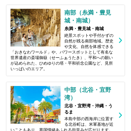
南部（糸満・豊見
城・南城）
糸満・豊見城・南城
絶景スポットや手付かずの
自然が残る南部地域。歴史
や文化、自然を体感できる
「おきなわワールド」や、パワースポットとして有名な
世界遺産の斎場御嶽（せーふぁうたき）、平和への願い
が込められた、ひめゆりの塔・平和祈念公園など、見所
いっぱいのエリア。
中部（北谷・宜野
湾）
北谷・宜野湾・沖縄・う
るま
本島中部の西海岸に位置す
る北谷町は、米軍基地が近
いこともあり、異国情緒あふれる街並みが広がります。