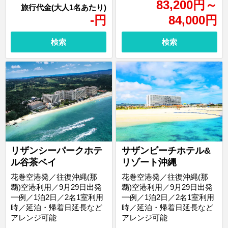
83,200
円
～
-
円
84,000
円
検索
検索
リザンシーパークホテ
サザンビーチホテル&
ル谷茶ベイ
リゾート沖縄
花巻空港発／往復沖縄(那
花巻空港発／往復沖縄(那
覇)空港利用／9月29日出発
覇)空港利用／9月29日出発
一例／1泊2日／2名1室利用
一例／1泊2日／2名1室利用
時／延泊・帰着日延長など
時／延泊・帰着日延長など
アレンジ可能
アレンジ可能