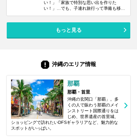
い！」「家族で特別な思い出を作りた
算感から、賢く費用を抑えるコツ、予算別
い！」…でも、子連れ旅行って準備も移動
のモデルプランまで、あなたの旅行計画に
も大変そう…なんて思っていませんか？大
役立つ情報をギュッとまとめてお届けしま
丈夫！ポイントを押さえてしっかり計画す
す！しっかり予算を把握して、最高の沖縄
れば、子連れ沖縄旅行は最高の体験になり
旅行を実現しましょう。
もっと見る
ます。 このガイドでは、子連れファミリー
が沖縄旅行を思いっきり楽しむための、計
画の立て方からおすすめスポット＆ホテ
ル、あると便利な持ち物、注意点まで、マ
マ・パパ目線で徹底解説！この記事を読ん
で、不安を解消し、笑顔あふれる家族旅行
沖縄のエリア情報
を実現しましょう♪
那覇
那覇・首里
沖縄の玄関口「那覇」。多
くの人で賑わう那覇のメイ
ンストリート国際通りをは
じめ、世界遺産の首里城、
ショッピングで訪れたいDFSギャラリアなど、魅力的な
スポットがいっぱい。