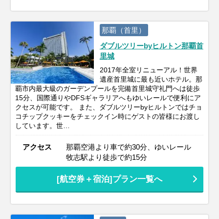
那覇（首里）
ダブルツリーbyヒルトン那覇首
里城
2017年全室リニューアル！世界
遺産首里城に最も近いホテル。那
覇市内最大級のガーデンプールを完備首里城守礼門へは徒歩
15分、国際通りやDFSギャラリアへもゆいレールで便利にア
クセスが可能です。 また、ダブルツリーbyヒルトンではチョ
コチップクッキーをチェックイン時にゲストの皆様にお渡し
しています。世…
アクセス
那覇空港より車で約30分、ゆいレール
牧志駅より徒歩で約15分
[航空券＋宿泊]プラン一覧へ