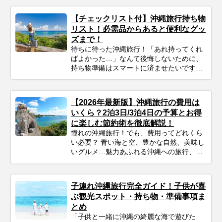
ておきましょう。
【チェックリスト付】沖縄旅行持ち物
リスト！必需品からあると便利なグッ
ズまで！
待ちに待った沖縄旅行！「あれ持ってくれ
ばよかった…」なんて後悔しないために、
持ち物準備はスマートに済ませたいですよ
ね。このガイドを読めば、必需品から便利
グッズまでしっかりチェックできます。忘
れ物ゼロで、身軽に、快適に！最高の沖縄
【2026年最新版】沖縄旅行の費用は
旅行をスタートさせるための準備を始めま
いくら？2泊3日/3泊4日の予算とお得
しょう♪
に楽しむ節約術を徹底解説！
憧れの沖縄旅行！でも、費用ってどれくら
い必要？ 青い海と空、豊かな自然、美味し
いグルメ…魅力あふれる沖縄への旅行、考
えただけでワクワクしますよね！忙しい毎
日を抜け出して、非日常を満喫したいと考
えている方も多いのではないでしょうか。
子連れ沖縄旅行完全ガイド！子供が喜
でも、気になるのが「実際いくらかかる
ぶ観光スポット・持ち物・準備事項ま
の？」という費用面。旅行費用は、時期や
とめ
日数、過ごし方によって大きく変わりま
「子供と一緒に沖縄の綺麗な海で遊びた
す。 この記事では、沖縄旅行のリアルな予