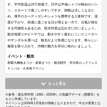
す。平均気温は25℃前後で、日中は半袖シャツや軽めのパン
ツ、スカートで過ごしやすいですが、朝晩は涼しくなるた
め、薄手のカーディガンやシャツを携帯すると便利です。湿
度が下がり、快適に過ごせる日が増える一方で、台風が発生
する可能性もあるため、防水対策は忘れずに行いましょう。
観光地巡りやビーチでは、動きやすく疲れにくいスニーカー
やサンダルを選べば、観光がより快適になります。秋らしい
服装を取り入れて、沖縄の魅力を存分に味わいましょう。
イベント・観光
那覇大綱挽まつり・産業まつり・観光闘牛・宮古島ロックフェス
ティバル・久米島マラソン
11月
12月
1月
2月
3月
4月
5月
6月
7月
もっと見る
平均気温・降水量
平均気温・降水量
平均気温・降水量
平均気温・降水量
平均気温・降水量
平均気温・降水量
平均気温・降水量
平均気温・降水量
平均気温・降水量
※参考：過去30年間（1991～2020年）の気象庁データ（那覇市）を
22.5℃
19.0℃
17.3℃
17.5℃
19.1℃
21.5℃
24.2℃
27.2℃
29.1℃
119.1mm
110.0mm
101.6mm
114.5mm
142.8mm
161.0mm
245.3mm
284.4mm
188.1mm
もとに作成しています。
※イベントは2026年1月現在の情報となりますので、中止や変更とな