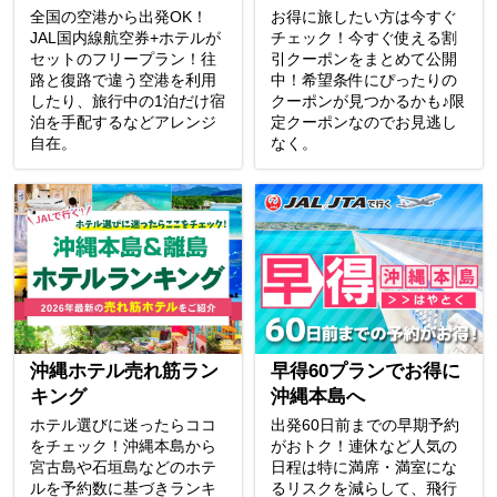
全国の空港から出発OK！
お得に旅したい方は今すぐ
JAL国内線航空券+ホテルが
チェック！今すぐ使える割
セットのフリープラン！往
引クーポンをまとめて公開
路と復路で違う空港を利用
中！希望条件にぴったりの
したり、旅行中の1泊だけ宿
クーポンが見つかるかも♪限
泊を手配するなどアレンジ
定クーポンなのでお見逃し
自在。
なく。
沖縄ホテル売れ筋ラン
早得60プランでお得に
キング
沖縄本島へ
ホテル選びに迷ったらココ
出発60日前までの早期予約
をチェック！沖縄本島から
がおトク！連休など人気の
宮古島や石垣島などのホテ
日程は特に満席・満室にな
ルを予約数に基づきランキ
るリスクを減らして、飛行