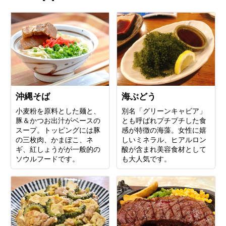
沖縄そば
海ぶどう
小麦粉を原料とした麺と、
別名「グリーンキャビア」
豚＆かつお出汁がベースの
とも呼ばれプチプチした食
スープ。トッピングには豚
感が特徴の海藻。女性に嬉
の三枚肉、かまぼこ、ネ
しいミネラル、ヒアルロン
ギ、紅しょうがが一般的の
酸が含まれ美容食材として
ソウルフードです。
も大人気です。