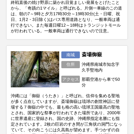
終戦直後の焼け野原に築かれ目覚ましい発展をとげたこと
から、「奇蹟の1マイル」と呼ばれる。片側一車線のこの道
は、朝の7～9時と夕方17時30分～19時30分(土・日曜、祝
日、1月2・3日除く)はバス専用道路となり、一般車両は通
行できない。また毎週日曜12～18時はトランジットモール
が行われている。一般車両は通行できないので注意。
斎場御嶽
南城
住所
沖縄県南城市知念字
久手堅地内
アクセス
那覇空港から車で50
分
沖縄には「御嶽（うたき）」と呼ばれ、信仰を集める聖地
が多く点在していますが、斎場御嶽は琉球の創世神話に登
場する７御嶽の中でも、最も格の高い琉球王国最高の聖地
とされ、国家的な祭事が行われてきた場所であり、2000年
に世界遺産に登録され、国の史跡、沖縄県指定名勝にも指
定されています。2枚の巨岩のすき間が三角状の洞門になっ
ていて、その向こうには久高島が望めます。手つかずの自