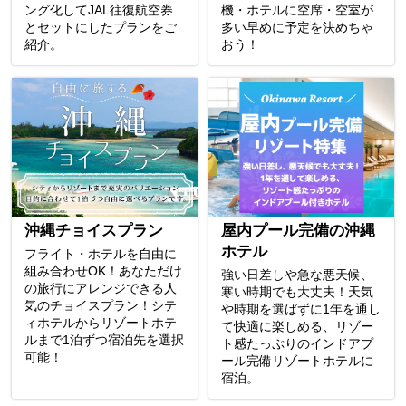
ング化してJAL往復航空券
機・ホテルに空席・空室が
とセットにしたプランをご
多い早めに予定を決めちゃ
紹介。
おう！
沖縄チョイスプラン
屋内プール完備の沖縄
ホテル
フライト・ホテルを自由に
組み合わせOK！あなただけ
強い日差しや急な悪天候、
の旅行にアレンジできる人
寒い時期でも大丈夫！天気
気のチョイスプラン！シテ
や時期を選ばずに1年を通し
ィホテルからリゾートホテ
て快適に楽しめる、リゾー
ルまで1泊ずつ宿泊先を選択
ト感たっぷりのインドアプ
可能！
ール完備リゾートホテルに
宿泊。