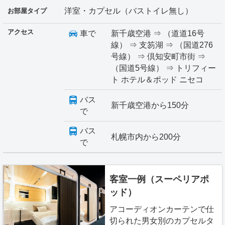
洋室・カプセル（バストイレ無し）
お部屋タイプ
アクセス
車で
新千歳空港 ⇒ （道道16号
線） ⇒ 支笏湖 ⇒ （国道276
号線） ⇒ 倶知安町市街 ⇒
（国道5号線） ⇒ トリフィー
ト ホテル＆ポッド ニセコ
バス
新千歳空港から150分
で
バス
札幌市内から200分
で
客室一例（スーペリアポ
ッド）
アコーディオンカーテンで仕
切られた男女別のカプセルタ