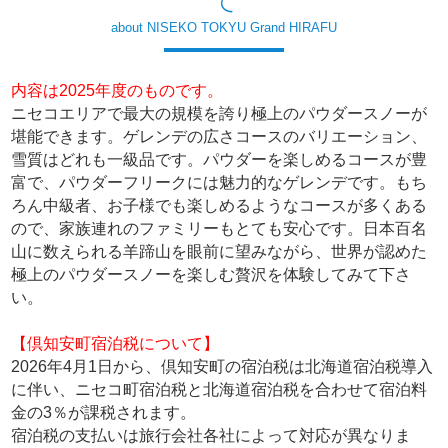
about NISEKO TOKYU Grand HIRAFU
内容は2025年度のものです。
ニセコエリアで最大の規模を誇り極上のパウダースノーが
堪能できます。ゲレンデの広さコースのバリエーション、
雪質はどれも一級品です。パウダーを楽しめるコースが豊
富で、パウダーフリークには魅力的なゲレンデです。もち
ろん中級者、お子様でも楽しめるようなコースが多くある
ので、家族連れのファミリーもとても安心です。日本百名
山に数えられる羊蹄山を眼前に望みながら、世界が認めた
極上のパウダースノーを楽しむ贅沢を体験してみて下さ
い。
【倶知安町宿泊税について】
2026年4月1日から、倶知安町の宿泊税は北海道宿泊税導入
に伴い、ニセコ町宿泊税と北海道宿泊税を合わせて宿泊料
金の3％が課税されます。
宿泊税の支払いは旅行会社各社によって対応が異なりま