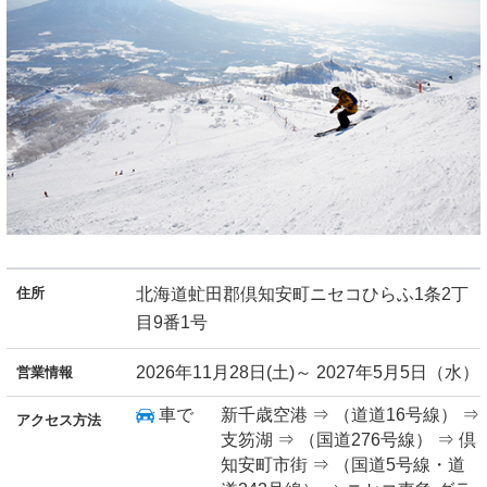
住所
北海道虻田郡倶知安町ニセコひらふ1条2丁
目9番1号
2026年11月28日(土)～ 2027年5月5日（水）
営業情報
車で
新千歳空港 ⇒ （道道16号線） ⇒
アクセス方法
支笏湖 ⇒ （国道276号線） ⇒ 倶
知安町市街 ⇒ （国道5号線・道