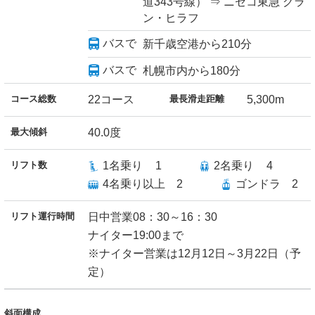
道343号線） ⇒ ニセコ東急 グラ
ン・ヒラフ
バスで
新千歳空港から210分
バスで
札幌市内から180分
コース総数
22コース
最長滑走距離
5,300m
最大傾斜
40.0度
リフト数
1名乗り
1
2名乗り
4
4名乗り以上
2
ゴンドラ
2
リフト運行時間
日中営業08：30～16：30
ナイター19:00まで
※ナイター営業は12月12日～3月22日（予
定）
斜面構成