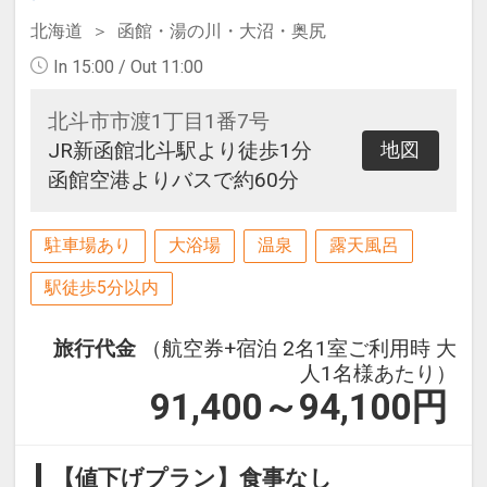
北海道
函館・湯の川・大沼・奥尻
In 15:00 / Out 11:00
北斗市市渡1丁目1番7号
JR新函館北斗駅より徒歩1分
地図
函館空港よりバスで約60分
駐車場あり
大浴場
温泉
露天風呂
駅徒歩5分以内
旅行代金
（航空券+宿泊 2名1室ご利用時 大
人1名様あたり）
91,400～94,100
円
【値下げプラン】食事なし