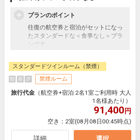
プランのポイント
往復の航空券と宿泊がセットになっ
たスタンダードな＜食事なし＞プラ
ンです。
フライトと宿泊を自由に組み合わせ
できるダイナミックパッケージだか
スタンダードツインルーム（禁煙）
ら、一都市滞在はもちろん周遊旅行
にも最適！
禁煙ルーム
朝
昼
夕
旅行期間中の1泊だけの宿泊や延
旅行代金
（航空券+宿泊 2名1室ご利用時 大人
泊・飛び泊なども自由自在です。
1名様あたり）
フライトは、安心のJAL（または
91,400
円
JALグループ）確約！フライトマイ
ル50%貯まります。
空き：
2室
(08月08日00:45時点)
オプションでレンタカーや現地交
通・体験プランなどの追加（同時予
詳細
選択