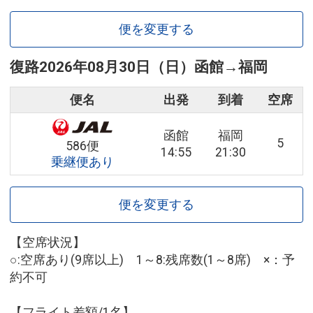
便を変更する
復路
2026年08月30日（日）
函館
→
福岡
便名
出発
到着
空席
函館
福岡
5
586便
14:55
21:30
乗継便あり
便を変更する
【空席状況】
○:空席あり(9席以上) 1～8:残席数(1～8席) ×：予
約不可
【フライト差額/1名】