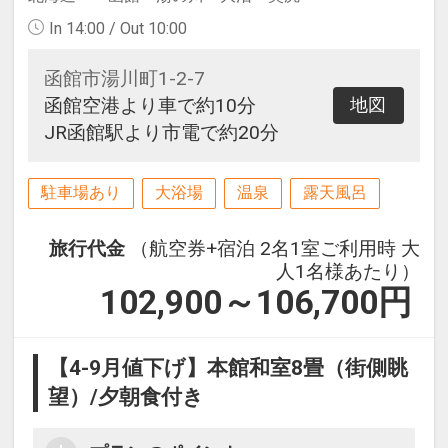
In 14:00 / Out 10:00
函館市湯川町1-2-7
函館空港より車で約10分
地図
JR函館駅より市電で約20分
駐車場あり
大浴場
温泉
露天風呂
旅行代金
（航空券+宿泊 2名1室ご利用時 大
人1名様あたり）
102,900～106,700
円
【4-9月値下げ】本館和室8畳（街側眺
望）/夕朝食付き