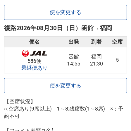
便を変更する
復路
2026年08月30日（日）
函館
→
福岡
便名
出発
到着
空席
函館
福岡
5
586便
14:55
21:30
乗継便あり
便を変更する
【空席状況】
○:空席あり(9席以上) 1～8:残席数(1～8席) ×：予
約不可
【フライト差額/1名】