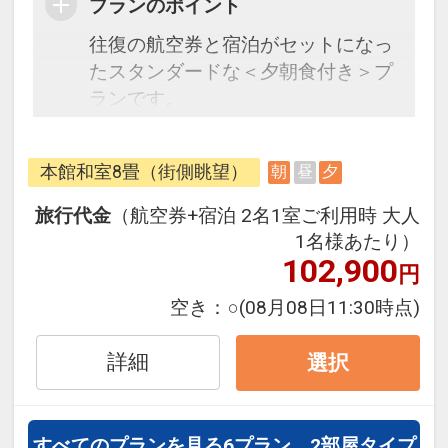
プランのポイント
往復の航空券と宿泊がセットになっ
たスタンダードな＜夕朝食付き＞プ
ランです。
フライトと宿泊を自由に組み合わせ
できるダイナミックパッケージだか
本館和室8畳（街側眺望）
朝
昼
夕
ら、一都市滞在はもちろん周遊旅行
にも最適！
旅行代金
（航空券+宿泊 2名1室ご利用時 大人
旅行期間中の1泊だけの宿泊や延
1名様あたり）
泊・飛び泊なども自由自在です。
102,900
円
フライトは、安心のJAL（または
空き：
○
(08月08日11:30時点)
JALグループ）確約！フライトマイ
ル50%貯まります。
詳細
選択
オプションでレンタカーや現地交
通・体験プランなどの追加（同時予
約）が可能なプランもございます。
すべてのプランを見る
6プラン、2部屋タイプ