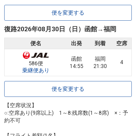
便を変更する
復路
2026年08月30日（日）
函館
→
福岡
便名
出発
到着
空席
函館
福岡
4
586便
14:55
21:30
乗継便あり
便を変更する
【空席状況】
○:空席あり(9席以上) 1～8:残席数(1～8席) ×：予
約不可
【フライト差額/1名】