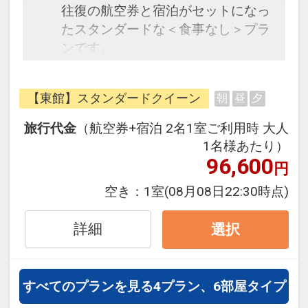
往復の航空券と宿泊がセットになっ
たスタンダードな＜食事なし＞プラ
ンです。
フライトと宿泊を自由に組み合わせ
できるダイナミックパッケージだか
【東館】スタンダードクイーン
朝
昼
夕
ら、一都市滞在はもちろん周遊旅行
にも最適！
旅行代金
（航空券+宿泊 2名1室ご利用時 大人
旅行期間中の1泊だけの宿泊や延
1名様あたり）
泊・飛び泊なども自由自在です。
96,600
円
フライトは、安心のJAL（または
空き：
1室
(08月08日22:30時点)
JALグループ）確約！フライトマイ
ル50%貯まります。
詳細
選択
オプションでレンタカーや現地交
通・体験プランなどの追加（同時予
約）が可能なプランもございます。
すべてのプランを見る
4プラン、6部屋タイプ