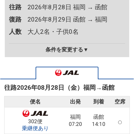
往路
2026年8月28日 福岡 → 函館
復路
2026年8月29日 函館 → 福岡
人数
大人2名・子供0名
条件を変更する▼
往路
2026年08月28日（金）
福岡
→
函館
便名
出発
到着
空席
福岡
函館
302便
07:20
14:10
乗継便あり