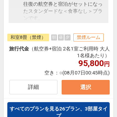
往復の航空券と宿泊がセットになっ
たスタンダードな＜食事なし＞プラ
ンです。
フライトと宿泊を自由に組み合わせ
できるダイナミックパッケージだか
和室8畳（禁煙）
禁煙ルーム
朝
昼
夕
ら、一都市滞在はもちろん周遊旅行
にも最適！
旅行代金
（航空券+宿泊 2名1室ご利用時 大人
旅行期間中の1泊だけの宿泊や延
1名様あたり）
泊・飛び泊なども自由自在です。
95,800
円
フライトは、安心のJAL（または
空き：
○
(08月07日00:45時点)
JALグループ）確約！フライトマイ
ル50%貯まります。
詳細
選択
オプションでレンタカーや現地交
通・体験プランなどの追加（同時予
約）が可能なプランもございます。
すべてのプランを見る
26プラン、3部屋タイ
プ
※施設使用料として3～5歳の添い寝