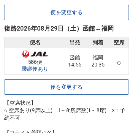
便を変更する
復路
2026年08月29日（土）
函館
→
福岡
便名
出発
到着
空席
函館
福岡
586便
14:55
20:35
乗継便あり
便を変更する
【空席状況】
○:空席あり(9席以上) 1～8:残席数(1～8席) ×：予
約不可
【フライト差額/1名】