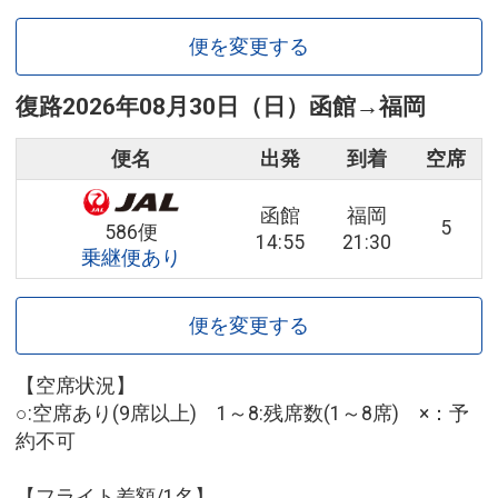
便を変更する
復路
2026年08月30日（日）
函館
→
福岡
便名
出発
到着
空席
函館
福岡
5
586便
14:55
21:30
乗継便あり
便を変更する
【空席状況】
○:空席あり(9席以上) 1～8:残席数(1～8席) ×：予
約不可
【フライト差額/1名】