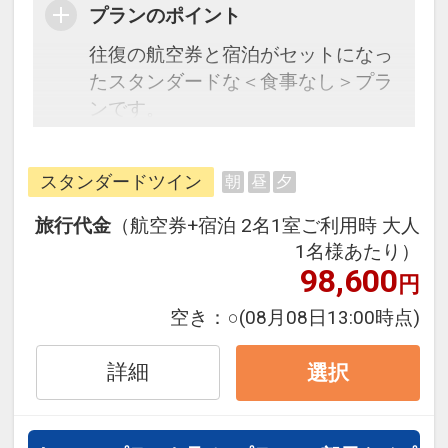
プランのポイント
往復の航空券と宿泊がセットになっ
たスタンダードな＜食事なし＞プラ
ンです。
フライトと宿泊を自由に組み合わせ
できるダイナミックパッケージだか
スタンダードツイン
朝
昼
夕
ら、一都市滞在はもちろん周遊旅行
にも最適！
旅行代金
（航空券+宿泊 2名1室ご利用時 大人
旅行期間中の1泊だけの宿泊や延
1名様あたり）
泊・飛び泊なども自由自在です。
98,600
円
フライトは、安心のJAL（または
空き：
○
(08月08日13:00時点)
JALグループ）確約！フライトマイ
ル50%貯まります。
詳細
選択
オプションでレンタカーや現地交
通・体験プランなどの追加（同時予
約）が可能なプランもございます。