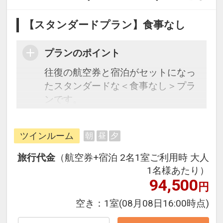
【スタンダードプラン】食事なし
プランのポイント
往復の航空券と宿泊がセットになっ
たスタンダードな＜食事なし＞プラ
ンです。
フライトと宿泊を自由に組み合わせ
できるダイナミックパッケージだか
ツインルーム
朝
昼
夕
ら、一都市滞在はもちろん周遊旅行
にも最適！
旅行代金
（航空券+宿泊 2名1室ご利用時 大人
旅行期間中の1泊だけの宿泊や延
1名様あたり）
泊・飛び泊なども自由自在です。
94,500
円
フライトは、安心のJAL（または
空き：
1室
(08月08日16:00時点)
JALグループ）確約！フライトマイ
ル50%貯まります。