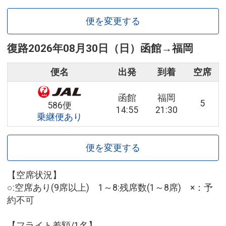
便を変更する
復路
2026年08月30日（日）
函館
→
福岡
便名
出発
到着
空席
函館
福岡
5
586便
14:55
21:30
乗継便あり
便を変更する
【空席状況】
○:空席あり(9席以上) 1～8:残席数(1～8席) ×：予
約不可
【フライト差額/1名】