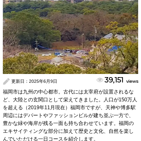
39,151
更新日：
2025年6月9日
views
福岡市は九州の中心都市。古代には太宰府が設置されるな
ど、大陸との玄関口として栄えてきました。人口が150万人
を超える（2019年11月現在）福岡市ですが、天神や博多駅
周辺にはデパートやファッションビルが建ち並ぶ一方で、
豊かな緑や海岸が残る一面も持ち合わせています。福岡の
エキサイティングな部分に加えて歴史と文化、自然を楽し
んでいただける一日コースを紹介します。