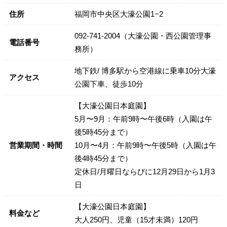
住所
福岡市中央区大濠公園1−2
092-741-2004（大濠公園・西公園管理事
電話番号
務所）
地下鉄/ 博多駅から空港線に乗車10分大濠
アクセス
公園下車、徒歩10分
【大濠公園日本庭園】
5月〜9月：午前9時〜午後6時（入園は午
後5時45分まで）
営業期間・時間
10月〜4月：午前9時〜午後5時（入園は午
後4時45分まで）
定休日/月曜日ならびに12月29日から1月3
日
【大濠公園日本庭園】
料金など
大人250円、児童（15才未満）120円