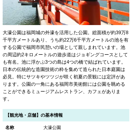
大濠公園は福岡城の外濠を活用した公園。総面積が約39万8
千平方メートルあり、うち約22万6千平方メートルの池を有
する公園で福岡市民憩いの場として親しまれています。池
の周辺約2キロメートルの遊歩道はジョギングコースとして
も有名。池に浮かぶ3つの島は4つの橋で結ばれています。
日本の伝統的な造園技術の粋を集めて造られた日本庭園は
必見。特にサツキやツツジが咲く初夏の景観には定評があ
ります。公園の一角にある福岡市美術館には公園を眺める
ことができるミュージアムレストラン、カフェがありま
す。
【観光地・店舗】の基本情報
名称
大濠公園