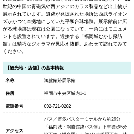
世紀の中国の青磁気や西アジアのガラス製品など出土物が
展示されています。遺跡が発掘された場所は西武ライオン
ズがかつて本拠地にしていた平和台球場跡。展示館前に広
がる球場跡は現在は公園になっていて、一角にはモニュメ
ントも設置されています。近接する「福岡城むかし探訪
館」は精巧なジオラマが見応え抜群。あわせて訪れてみて
ください。
【観光地・店舗】の基本情報
名称
鴻臚館跡展示館
住所
福岡市中央区城内1-1
電話番号
092-721-0282
バス／博多バスターミナルから約26分
「福岡城・鴻臚館跡バス停」下車徒歩5分
アクセス