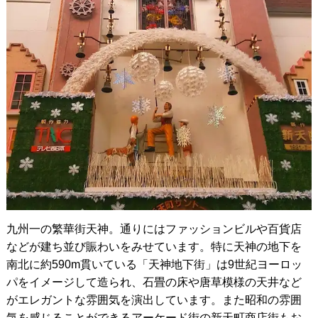
九州一の繁華街天神。通りにはファッションビルや百貨店
などが建ち並び賑わいをみせています。特に天神の地下を
南北に約590m貫いている「天神地下街」は9世紀ヨーロッ
パをイメージして造られ、石畳の床や唐草模様の天井など
がエレガントな雰囲気を演出しています。また昭和の雰囲
気を感じることができるアーケード街の新天町商店街もお