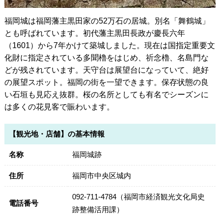
福岡城は福岡藩主黒田家の52万石の居城。別名「舞鶴城」
とも呼ばれています。初代藩主黒田長政が慶長六年
（1601）から7年かけて築城しました。現在は国指定重要文
化財に指定されている多聞櫓をはじめ、祈念櫓、名島門な
どが残されています。天守台は展望台になっていて、絶好
の展望スポット。福岡の街を一望できます。保存状態の良
い石垣も見応え抜群。桜の名所としても有名でシーズンに
は多くの花見客で賑わいます。
【観光地・店舗】の基本情報
名称
福岡城跡
住所
福岡市中央区城内
092-711-4784（福岡市経済観光文化局史
電話番号
跡整備活用課）