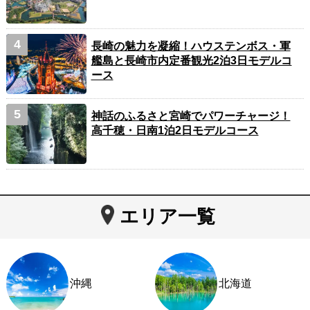
長崎の魅力を凝縮！ハウステンボス・軍
艦島と長崎市内定番観光2泊3日モデルコ
ース
神話のふるさと宮崎でパワーチャージ！
高千穂・日南1泊2日モデルコース
エリア一覧
沖縄
北海道