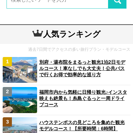
人気ランキング
過去7日間でアクセスの多い旅行プラン・モデルコース
別府・湯布院をまるっと観光1泊2日モデ
ルコース！車なしでも大丈夫！公共バス
で行くお得で効率的な巡り方
福岡市内から気軽に日帰り観光♪インスタ
映えも絶景も！糸島ぐるっと一周ドライ
ブコース
ハウステンボスの見どころを集めた観光
モデルコース！【所要時間：6時間】