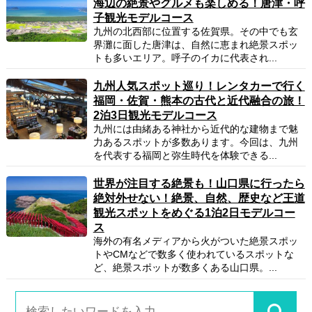
海辺の絶景やグルメも楽しめる！唐津・呼
子観光モデルコース
九州の北西部に位置する佐賀県。その中でも玄
界灘に面した唐津は、自然に恵まれ絶景スポッ
トも多いエリア。呼子のイカに代表され...
九州人気スポット巡り！レンタカーで行く
福岡・佐賀・熊本の古代と近代融合の旅！
2泊3日観光モデルコース
九州には由緒ある神社から近代的な建物まで魅
力あるスポットが多数あります。今回は、九州
を代表する福岡と弥生時代を体験できる...
世界が注目する絶景も！山口県に行ったら
絶対外せない！絶景、自然、歴史など王道
観光スポットをめぐる1泊2日モデルコー
ス
海外の有名メディアから火がついた絶景スポッ
トやCMなどで数多く使われているスポットな
ど、絶景スポットが数多くある山口県。...