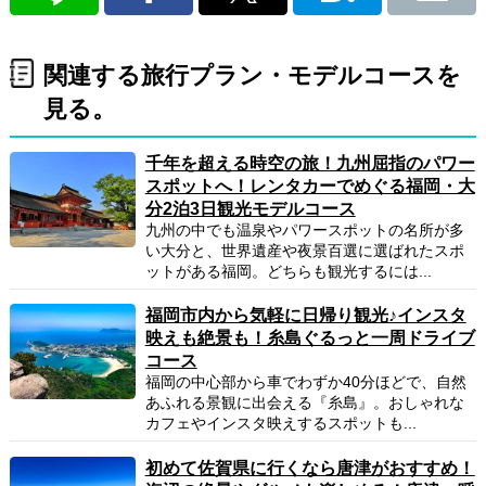
関連する旅行プラン・モデルコースを
見る。
千年を超える時空の旅！九州屈指のパワー
スポットへ！レンタカーでめぐる福岡・大
分2泊3日観光モデルコース
九州の中でも温泉やパワースポットの名所が多
い大分と、世界遺産や夜景百選に選ばれたスポ
ットがある福岡。どちらも観光するには...
福岡市内から気軽に日帰り観光♪インスタ
映えも絶景も！糸島ぐるっと一周ドライブ
コース
福岡の中心部から車でわずか40分ほどで、自然
あふれる景観に出会える『糸島』。おしゃれな
カフェやインスタ映えするスポットも...
初めて佐賀県に行くなら唐津がおすすめ！