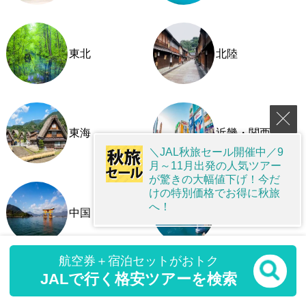
東北
北陸
東海
近畿・関西
＼JAL秋旅セール開催中／9
月～11月出発の人気ツアー
が驚きの大幅値下げ！今だ
けの特別価格でお得に秋旅
へ！
中国
四国
航空券＋宿泊セットがおトク
JALで行く格安ツアーを検索
九州