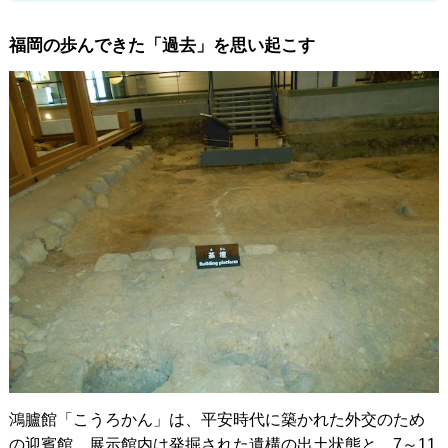
福岡の歩んできた「過去」を思い起こす
鴻臚館「こうろかん」は、平安時代に築かれた外交のため
の迎賓館。展示館内は発掘された遺構の出土状態と、7～11