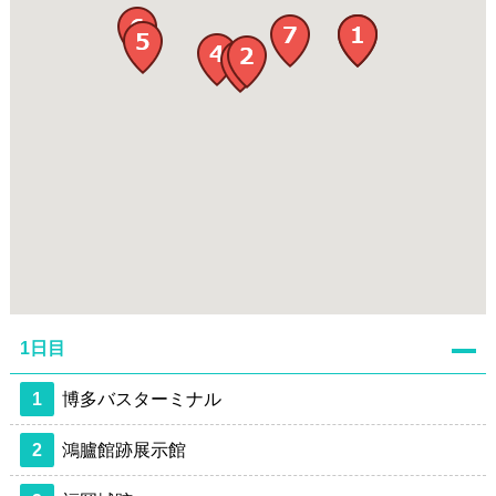
1日目
1
博多バスターミナル
2
鴻臚館跡展示館