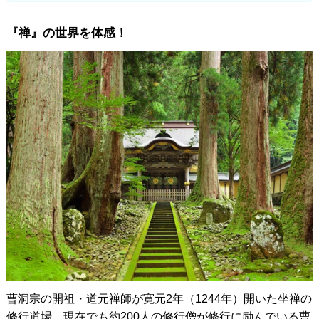
『禅』の世界を体感！
曹洞宗の開祖・道元禅師が寛元2年（1244年）開いた坐禅の
修行道場。現在でも約200人の修行僧が修行に励んでいる曹