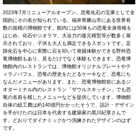
2023年7月リニューアルオープン。恐竜化石の宝庫として全
国的にその名が知られている、福井県勝山市にある世界有
数の規模の博物館です。館内には50体もの恐竜全身骨格を
はじめ、化石やジオラマ、大迫力の復元模型等が数多く展
示されており、子供も大人も満足できるスポットです。足
跡化石を中心に実際に石を叩いて発掘体験ができる野外恐
竜博物館もあり、見るだけでなく体験もできます。恐竜博
物館内のレストランでは、博物館オリジナルプレートやテ
ィラノパフェ、恐竜の歴史をたどるケーキなど、恐竜にち
なんだメニューがあります。また、恐竜博物館前にあるジ
オターミナル内のレストラン「ザウルスキッチン」でも恐
竜の名前を模したメニューなどを提供しています。博物館
自体の総工費は約140億円かかったそうで、設計・デザイン
を手がけたのは日本を代表する建築家の黒川紀章さんで
す。どおりでダイナミックかつ洗練されたデザインのはず
です。