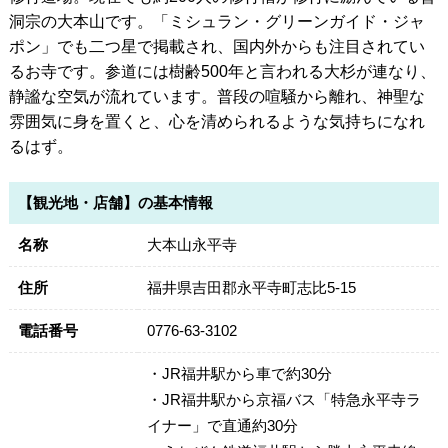
洞宗の大本山です。「ミシュラン・グリーンガイド・ジャ
ポン」でも二つ星で掲載され、国内外からも注目されてい
るお寺です。参道には樹齢500年と言われる大杉が連なり、
静謐な空気が流れています。普段の喧騒から離れ、神聖な
雰囲気に身を置くと、心を清められるような気持ちになれ
るはず。
【観光地・店舗】の基本情報
名称
大本山永平寺
住所
福井県吉田郡永平寺町志比5-15
電話番号
0776-63-3102
・JR福井駅から車で約30分
・JR福井駅から京福バス「特急永平寺ラ
イナー」で直通約30分