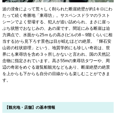
波の浸食によって荒々しく削られた断崖絶壁が約1キロにわ
たって続く奇勝地「東尋坊」。サスペンスドラマのラスト
シーンでよく登場する、犯人が追い詰められ、まさに崖っ
ぷち状態でおなじみの、あの崖です。間近にみる断崖は迫
力満点で、水面から25ｍもの高さ(ビルの8～9階くらいに相
当する)から見下ろす景色は目が眩むほどの絶景。「輝石安
山岩の柱状節理」という、地質学的にも珍しい奇岩は、世
界にも東尋坊を含め３ヶ所しかないと言われ、国の天然記
念物に指定されています。高さ55mの東尋坊タワーや、周
辺の奇岩をめぐる遊覧船観光などもあり、断崖絶壁の絶景
を上からも下からも自分の目線からも楽しむことができま
す。
【観光地・店舗】の基本情報