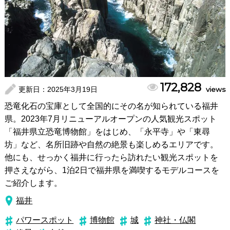
172,828
更新日：
2025年3月19日
views
恐竜化石の宝庫として全国的にその名が知られている福井
県。2023年7月リニューアルオープンの人気観光スポット
「福井県立恐竜博物館」をはじめ、「永平寺」や「東尋
坊」など、名所旧跡や自然の絶景も楽しめるエリアです。
他にも、せっかく福井に行ったら訪れたい観光スポットを
押さえながら、1泊2日で福井県を満喫するモデルコースを
ご紹介します。
福井
パワースポット
博物館
城
神社・仏閣