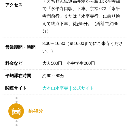
・えちぜん鉄道福井駅から勝山永平寺線
アクセス
で「永平寺口駅」下車、京福バス「永平
寺門前行」または「永平寺行」に乗り換
えて終点下車、徒歩5分。（総計で約45
分）
8:30～16:30（※16:00までにご来寺くださ
営業期間・時間
い。）
料金など
大人500円、小中学生200円
平均滞在時間
約60～90分
関連サイト
大本山永平寺｜公式サイト
約40分