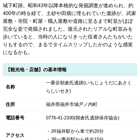
城下町跡。昭和43年以降本格的な発掘調査が進められ、約
400年の時を経て、土砂や田畑に埋もれていた遺跡が、武家
屋敷・寺院・町屋・職人屋敷や道路に至るまで町並がほぼ
完全な姿で発掘されました。復元されたリアルな町並みを
歩いていると、当時の人になりきった役者さんたちがいた
りもするので、まるでタイムスリップしたかのような感覚
になるかも。
【観光地・店舗】の基本情報
一乗谷朝倉氏遺跡(いちじょうだにあさく
名称
らしいせき)
住所
福井県福井市城戸ノ内町
電話番号
0776-41-2330(朝倉氏遺跡保存協会)
・JR福井駅から車で約20分
アクセス
・JR一乗谷駅から徒歩15分