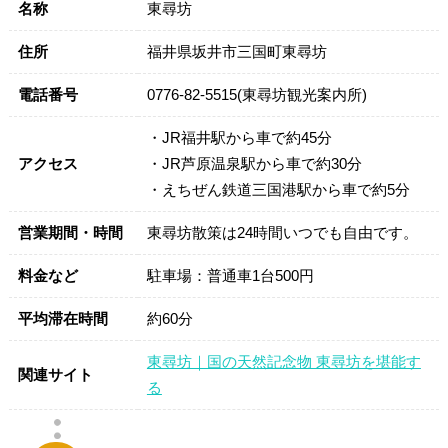
名称
東尋坊
住所
福井県坂井市三国町東尋坊
電話番号
0776-82-5515(東尋坊観光案内所)
・JR福井駅から車で約45分
アクセス
・JR芦原温泉駅から車で約30分
・えちぜん鉄道三国港駅から車で約5分
営業期間・時間
東尋坊散策は24時間いつでも自由です。
料金など
駐車場：普通車1台500円
平均滞在時間
約60分
東尋坊｜国の天然記念物 東尋坊を堪能す
関連サイト
る