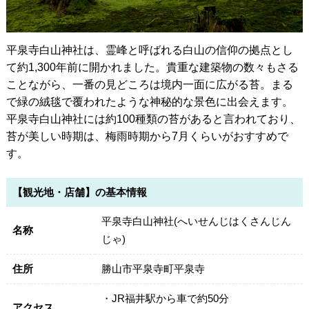
平泉寺白山神社は、霊峰と呼ばれる白山の信仰の拠点とし
て約1,300年前に開かれました。貴重な建築物の数々もさる
ことながら、一番の見どころは境内一面に広がる苔。まる
で緑の絨毯で覆われたような神秘的な景色に出会えます。
平泉寺白山神社には約100種類の苔があると言われており、
苔が美しい時期は、梅雨時期から7月くらいがおすすめで
す。
【観光地・店舗】の基本情報
平泉寺白山神社(へいせんじはくさんじん
名称
じゃ)
住所
勝山市平泉寺町平泉寺
・JR福井駅から車で約50分
アクセス