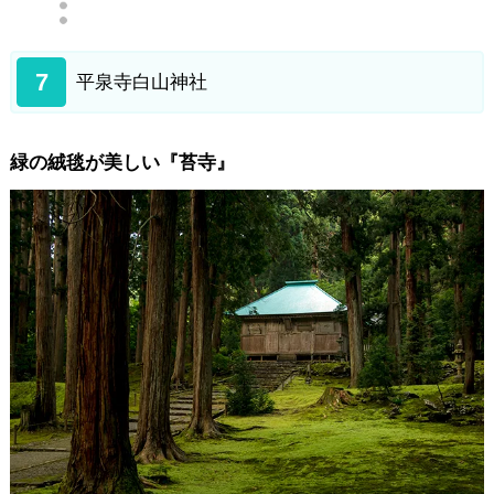
7
平泉寺白山神社
緑の絨毯が美しい『苔寺』