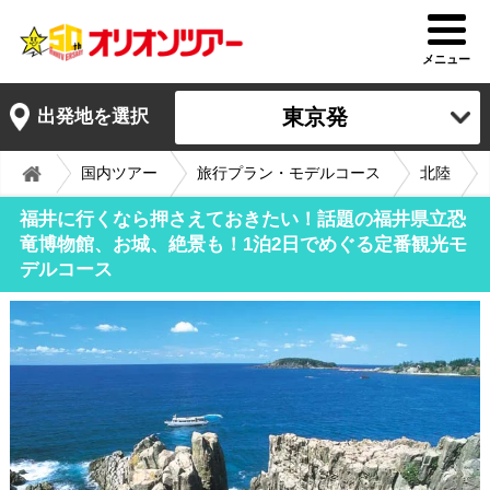
メニュー
東京発
出発地を選択
国内ツアー
旅行プラン・モデルコース
北陸
福井に行くなら押さえておきたい！話題の福井県立恐
竜博物館、お城、絶景も！1泊2日でめぐる定番観光モ
デルコース