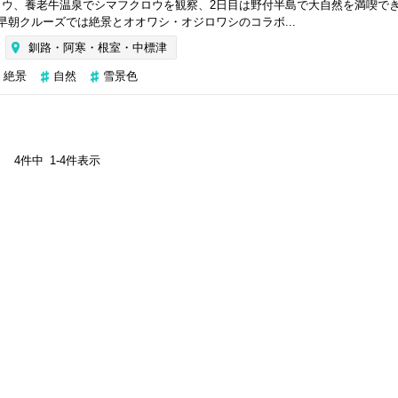
ョウ、養老牛温泉でシマフクロウを観察、2日目は野付半島で大自然を満喫で
早朝クルーズでは絶景とオオワシ・オジロワシのコラボ...
釧路・阿寒・根室・中標津
絶景
自然
雪景色
4
件中
1
-
4
件表示