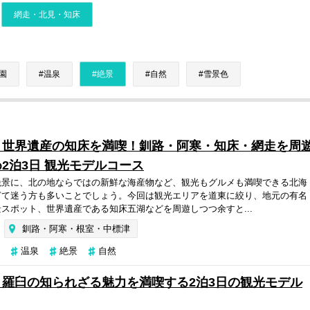
網走・北見・知床
園
温泉
絶景
自然
雪景色
・世界遺産の知床を満喫！釧路・阿寒・知床・網走を周
2泊3日 観光モデルコース
絶景に、北の地ならではの新鮮な海産物など、観光もグルメも満喫できる北海
ぎて迷う方も多いことでしょう。今回は観光エリアを道東に絞り、地元の有名
スポット、世界遺産である知床五湖などを周遊しつつ余すと...
釧路・阿寒・根室・中標津
温泉
絶景
自然
羅臼の知られざる魅力を満喫する2泊3日の観光モデル