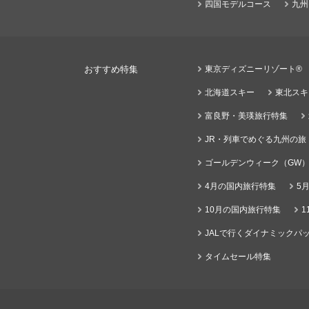
四国モデルコース
九州
おすすめ特集
東京ディズニーリゾート®
北海道スキー
東北スキ
富良野・美瑛旅行特集
JR・列車でめぐる九州の旅
ゴールデンウィーク（GW
4月の国内旅行特集
5
10月の国内旅行特集
1
JALで行くダイナミックパッ
タイムセール特集