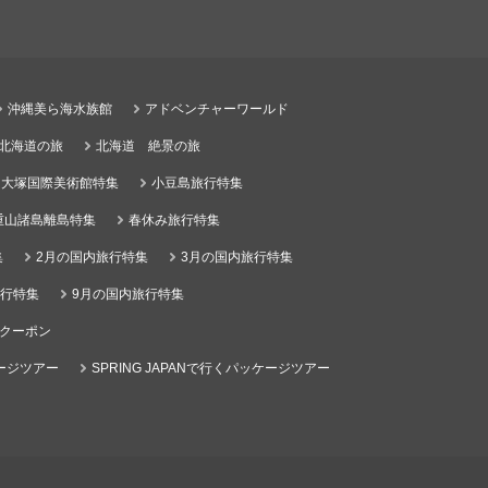
沖縄美ら海水族館
アドベンチャーワールド
る北海道の旅
北海道 絶景の旅
大塚国際美術館特集
小豆島旅行特集
重山諸島離島特集
春休み旅行特集
集
2月の国内旅行特集
3月の国内旅行特集
旅行特集
9月の国内旅行特集
クーポン
ケージツアー
SPRING JAPANで行くパッケージツアー