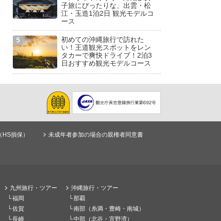
子旅にぴったりな、出雲・松
江・玉造1泊2日 観光モデルコ
ース
初めての沖縄旅行で訪れた
い！王道観光スポットをレン
タカーで爽快ドライブ！2泊3
日おすすめ観光モデルコース
（HS損保）
未成年者参加の場合の親権者同意書
九州旅行・ツアー
沖縄旅行・ツアー
福岡
那覇
佐賀
南部（糸満・豊崎・南城）
長崎
中部（北谷・宜野湾）