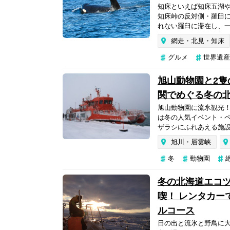
知床といえば知床五湖
知床峠の反対側・羅臼
れない羅臼に滞在し、一
網走・北見・知床
グルメ
世界遺産
旭山動物園と2隻
関でめぐる冬の北
旭山動物園に流氷観光！
は冬の人気イベント・
ザラシにふれあえる施設
旭川・層雲峡
冬
動物園
冬の北海道エコツ
喫！ レンタカー
ルコース
日の出と流氷と野鳥に大