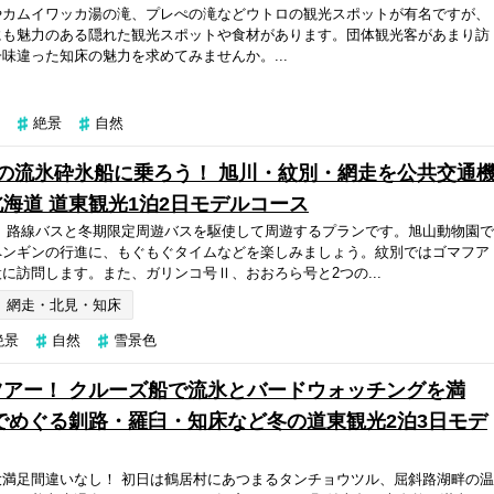
やカムイワッカ湯の滝、プレぺの滝などウトロの観光スポットが有名ですが、
にも魅力のある隠れた観光スポットや食材があります。団体観光客があまり訪
味違った知床の魅力を求めてみませんか。...
絶景
自然
の流氷砕氷船に乗ろう！ 旭川・紋別・網走を公共交通
海道 道東観光1泊2日モデルコース
 路線バスと冬期限定周遊バスを駆使して周遊するプランです。旭山動物園で
ペンギンの行進に、もぐもぐタイムなどを楽しみましょう。紋別ではゴマフア
に訪問します。また、ガリンコ号Ⅱ、おおろら号と2つの...
網走・北見・知床
絶景
自然
雪景色
アー！ クルーズ船で流氷とバードウォッチングを満
でめぐる釧路・羅臼・知床など冬の道東観光2泊3日モデ
満足間違いなし！ 初日は鶴居村にあつまるタンチョウツル、屈斜路湖畔の温