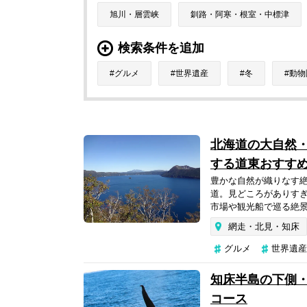
旭川・層雲峡
釧路・阿寒・根室・中標津
検索条件を追加
グルメ
世界遺産
冬
動物
北海道の大自然
する道東おすすめ
豊かな自然が織りなす
道。見どころがありす
市場や観光船で巡る絶景
網走・北見・知床
グルメ
世界遺産
知床半島の下側・
コース