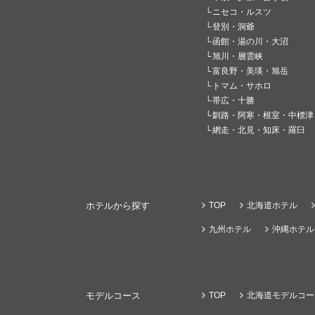
ニセコ・ルスツ
登別・洞爺
函館・湯の川・大沼
旭川・層雲峡
富良野・美瑛・旭岳
トマム・サホロ
帯広・十勝
釧路・阿寒・根室・中標津
網走・北見・知床・羅臼
ホテルから探す
TOP
北海道ホテル
九州ホテル
沖縄ホテル
モデルコース
TOP
北海道モデルコー