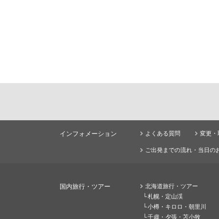
インフォメーション
よくある質問
変更・
ご出発までの流れ・当日の
国内旅行・ツアー
北海道旅行・ツアー
札幌・定山渓
小樽・キロロ・朝里川
千歳・夕張・苫小牧