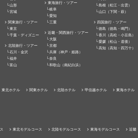
東海旅行・ツアー
山形
島根（松江・出雲）
岐阜
宮城
山口（下関・萩）
愛知
関東旅行・ツアー
三重
四国旅行・ツアー
東京
徳島（徳島・鳴門）
近畿・関西旅行・ツアー
千葉・ディズニー
香川（高松・小豆島）
大阪
愛媛（松山・道後）
北陸旅行・ツアー
京都
高知（高知・四万十）
石川・金沢
兵庫（神戸・姫路）
福井
奈良
富山
和歌山（南紀白浜）
東北ホテル
関東ホテル
北陸ホテル
甲信越ホテル
東海ホテル
ス
東北モデルコース
北陸モデルコース
東海モデルコース
近畿