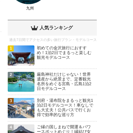
き
九州
人気ランキング
過去7日間でアクセスの多い旅行プラン・モデルコース
初めての金沢旅行におすす
め！1泊2日でまるっと楽しむ
観光モデルコース
厳島神社だけじゃない！世界
遺産から絶景まで、定番観光
名所をめぐる宮島・広島1泊2
日モデルコース
別府・湯布院をまるっと観光1
泊2日モデルコース！車なしで
も大丈夫！公共バスで行くお
得で効率的な巡り方
ご縁の国しまねで開運＆パワ
ースポットめぐり！縁結び女