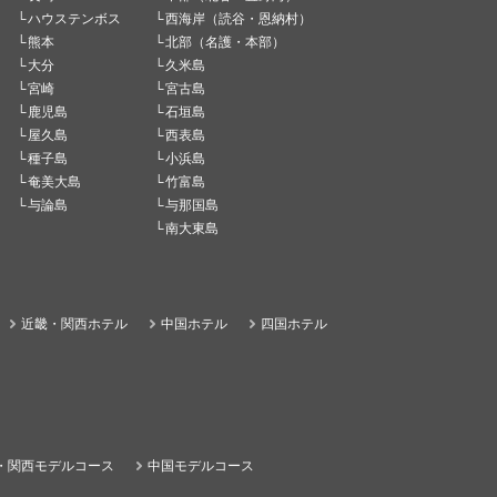
ハウステンボス
西海岸（読谷・恩納村）
熊本
北部（名護・本部）
大分
久米島
宮崎
宮古島
鹿児島
石垣島
屋久島
西表島
種子島
小浜島
奄美大島
竹富島
与論島
与那国島
南大東島
近畿・関西ホテル
中国ホテル
四国ホテル
・関西モデルコース
中国モデルコース