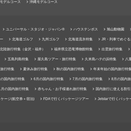
モデルコース
沖縄モデルコース
ユニバーサル・スタジオ・ジャパン®
ハウステンボス
旭山動物園
ー
北海道ゴルフ
九州ゴルフ
北海道流氷特集
JR・列車でめぐ
北陸旅行特集（金沢・福井）
福井県立恐竜博物館特集
出雲旅行特集
五島列島特集
屋久島ツアー・旅行特集
久米島ハテの浜特集
八
）旅行特集
夏休み旅行特集
秋の国内旅行特集
年末年始の国内旅行特
月の国内旅行特集
6月の国内旅行特集
7月の国内旅行特集
8月の国内
1月の国内旅行特集
赤ちゃん・お子様連れ旅行特集
国内旅行に使える割引
ケージ(航空券＋宿泊)
FDAで行くパッケージツアー
Jetstarで行くパッ