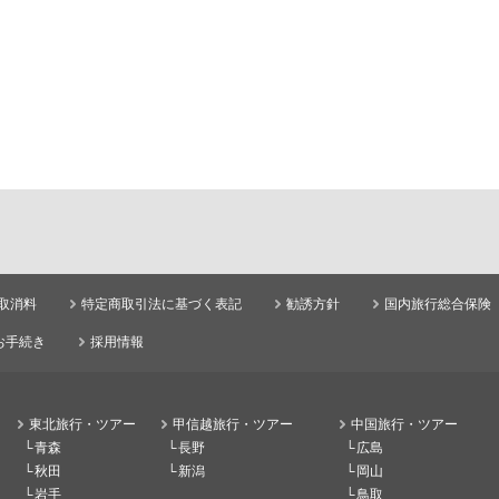
取消料
特定商取引法に基づく表記
勧誘方針
国内旅行総合保険
お手続き
採用情報
東北旅行・ツアー
甲信越旅行・ツアー
中国旅行・ツアー
青森
長野
広島
秋田
新潟
岡山
岩手
鳥取