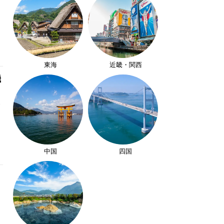
東海
近畿・関西
機
中国
四国