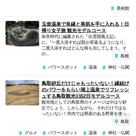
美術館
玉造温泉で良縁と美肌を手に入れる！日
帰り女子旅 観光モデルコース
奈良時代に編纂された『出雲国風土記』
に、“一度入浴すれば肌が若返るようになり、
二度入浴すればどんな病も治してしまう。そ
の...
島根
パワースポット
温泉
神社・仏閣
鳥取砂丘だけじゃもったいない！縁結び
のパワーをもらい湖上温泉でリフレッシ
ュする鳥取観光1泊2日モデルコース
観光地としての鳥取県のイメージはやはり砂
丘でしょう。しかしながら、それだけではも
ったいない！市内では県産のある野菜を使っ...
鳥取
グルメ
パワースポット
温泉
神社・仏閣