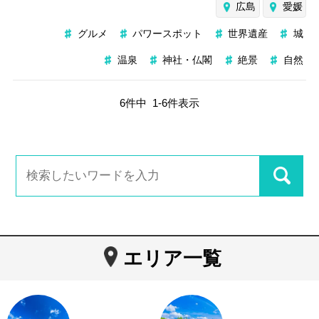
広島
愛媛
グルメ
パワースポット
世界遺産
城
温泉
神社・仏閣
絶景
自然
6
件中
1
-
6
件表示
エリア一覧