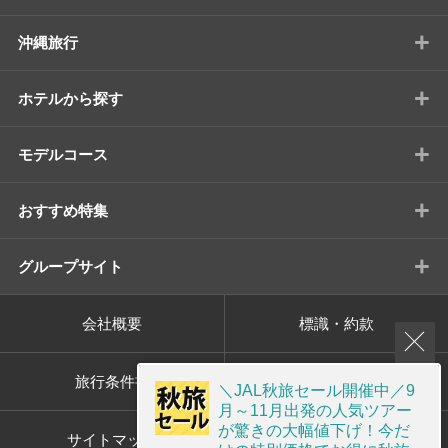
+
沖縄旅行
+
ホテルから探す
+
モデルコース
+
おすすめ特集
+
グループサイト
会社概要
標識・約款
旅行条件書
プライバシーポリシー
＼JAL秋旅セール開催中／9
月～11月出発の人気ツアー
が驚きの大幅値下げ！今だ
サイトマップ
画面共有サポート