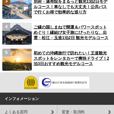
別府・湯布院をまるっと観光1泊2日モデ
ルコース！車なしでも大丈夫！公共バス
で行くお得で効率的な巡り方
ご縁の国しまねで開運＆パワースポット
めぐり！縁結び女子旅にぴったりな、出
雲・松江・玉造1泊2日 観光モデルコース
初めての沖縄旅行で訪れたい！王道観光
スポットをレンタカーで爽快ドライブ！2
泊3日おすすめ観光モデルコース
インフォメーション
よくある質問
変更・取消料