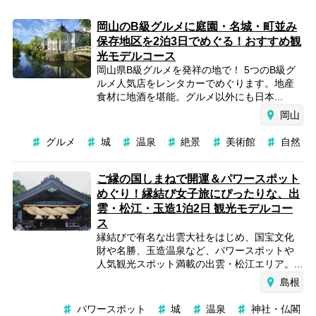
岡山のB級グルメに庭園・名城・町並み
保存地区を2泊3日でめぐる！おすすめ観
光モデルコース
岡山県B級グルメを発祥の地で！ 5つのB級グ
ルメ人気店をレンタカーでめぐります。地産
食材に地酒を堪能。グルメ以外にも日本...
岡山
グルメ
城
温泉
絶景
美術館
自然
ご縁の国しまねで開運＆パワースポット
めぐり！縁結び女子旅にぴったりな、出
雲・松江・玉造1泊2日 観光モデルコー
ス
縁結びで有名な出雲大社をはじめ、国宝文化
財や名勝、玉造温泉など、パワースポットや
人気観光スポット満載の出雲・松江エリア。...
島根
パワースポット
城
温泉
神社・仏閣