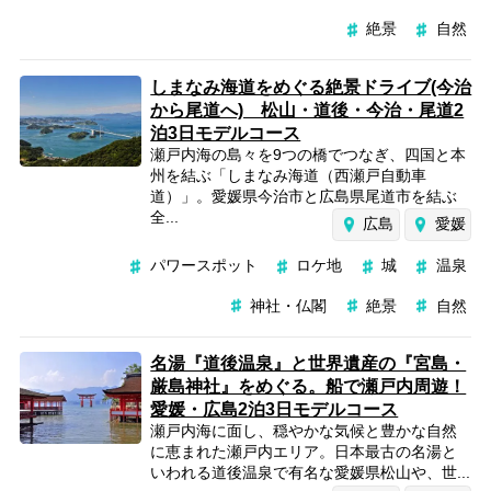
絶景
自然
しまなみ海道をめぐる絶景ドライブ(今治
から尾道へ) 松山・道後・今治・尾道2
泊3日モデルコース
瀬戸内海の島々を9つの橋でつなぎ、四国と本
州を結ぶ「しまなみ海道（西瀬戸自動車
道）」。愛媛県今治市と広島県尾道市を結ぶ
全...
広島
愛媛
パワースポット
ロケ地
城
温泉
神社・仏閣
絶景
自然
名湯『道後温泉』と世界遺産の『宮島・
厳島神社』をめぐる。船で瀬戸内周遊！
愛媛・広島2泊3日モデルコース
瀬戸内海に面し、穏やかな気候と豊かな自然
に恵まれた瀬戸内エリア。日本最古の名湯と
いわれる道後温泉で有名な愛媛県松山や、世...