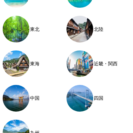
東北
北陸
東海
近畿・関西
中国
四国
九州