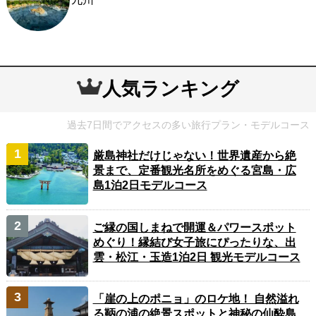
人気ランキング
過去7日間でアクセスの多い旅行プラン・モデルコース
厳島神社だけじゃない！世界遺産から絶
景まで、定番観光名所をめぐる宮島・広
島1泊2日モデルコース
ご縁の国しまねで開運＆パワースポット
めぐり！縁結び女子旅にぴったりな、出
雲・松江・玉造1泊2日 観光モデルコース
「崖の上のポニョ」のロケ地！ 自然溢れ
る鞆の浦の絶景スポットと神秘の仙酔島