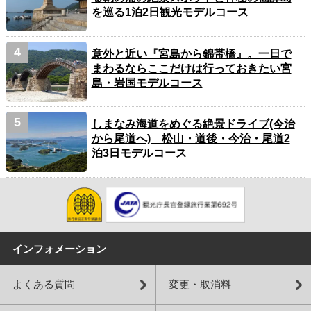
を巡る1泊2日観光モデルコース
意外と近い『宮島から錦帯橋』。一日で
まわるならここだけは行っておきたい宮
島・岩国モデルコース
しまなみ海道をめぐる絶景ドライブ(今治
から尾道へ) 松山・道後・今治・尾道2
泊3日モデルコース
インフォメーション
よくある質問
変更・取消料