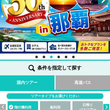
条件を指定して探す
国内ツアー
高速バス
ツアータイプをお選びください
日帰り
飛行機利用
船利用
バスツアー