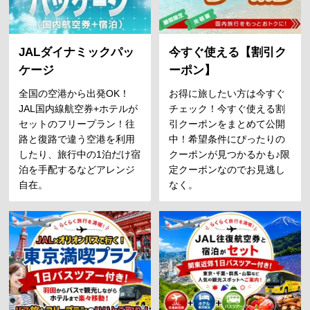
JALダイナミックパッ
今すぐ使える【割引ク
ケージ
ーポン】
全国の空港から出発OK！
お得に旅したい方は今すぐ
JAL国内線航空券+ホテルが
チェック！今すぐ使える割
セットのフリープラン！往
引クーポンをまとめて公開
路と復路で違う空港を利用
中！希望条件にぴったりの
したり、旅行中の1泊だけ宿
クーポンが見つかるかも♪限
泊を手配するなどアレンジ
定クーポンなのでお見逃し
自在。
なく。