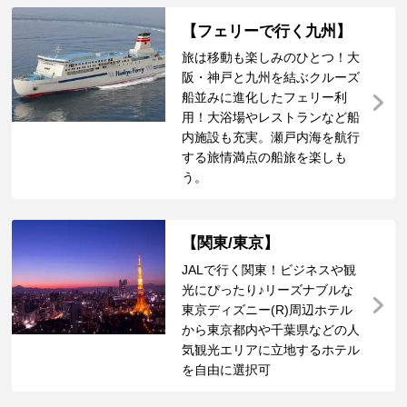
【フェリーで行く九州】
旅は移動も楽しみのひとつ！大
阪・神戸と九州を結ぶクルーズ
船並みに進化したフェリー利
用！大浴場やレストランなど船
内施設も充実。瀬戸内海を航行
する旅情満点の船旅を楽しも
う。
【関東/東京】
JALで行く関東！ビジネスや観
光にぴったり♪リーズナブルな
東京ディズニー(R)周辺ホテル
から東京都内や千葉県などの人
気観光エリアに立地するホテル
を自由に選択可