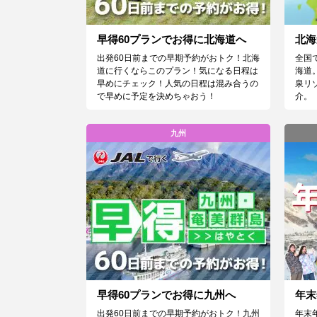
早得60プランでお得に北海道へ
北海
出発60日前までの早期予約がおトク！北海
全国
道に行くならこのプラン！気になる日程は
海道
早めにチェック！人気の日程は混み合うの
泉リ
で早めに予定を決めちゃおう！
介。
九州
早得60プランでお得に九州へ
年末
出発60日前までの早期予約がおトク！九州
年末