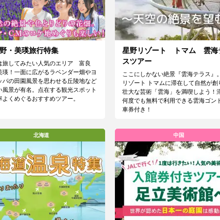
野・美瑛旅行特集
星野リゾート トマム 雲海
スツアー
は旅してみたい人気のエリア 富良
美瑛！一面に広がるラベンダー畑やヨ
ここにしかない絶景『雲海テラス』
ッパの田園風景を思わせる丘陵地など
リゾート トマムに滞在して自然が創
い風景が有名。点在する観光スポット
壮大な芸術「雲海」を満喫しよう！
率よくめぐるおすすめツアー。
何度でも無料で利用できる雲海ゴン
車券付き！
北海道
中国