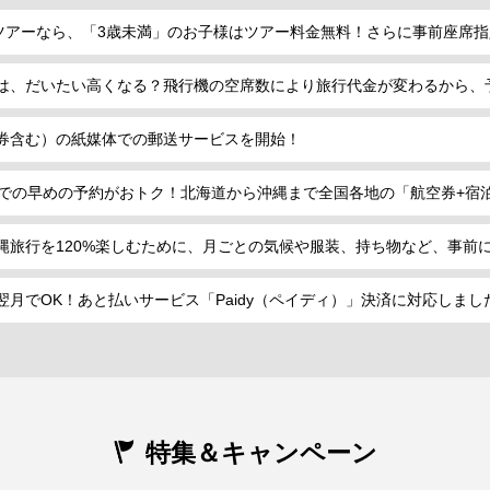
用ツアーなら、「3歳未満」のお子様はツアー料金無料！さらに事前座席
は、だいたい高くなる？飛行機の空席数により旅行代金が変わるから、
券含む）の紙媒体での郵送サービスを開始！
までの早めの予約がおトク！北海道から沖縄まで全国各地の「航空券+宿
縄旅行を120%楽しむために、月ごとの気候や服装、持ち物など、事前
月でOK！あと払いサービス「Paidy（ペイディ）」決済に対応しまし
特集＆キャンペーン