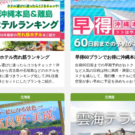
ホテル売れ筋ランキング
早得60プランでお得に沖縄本
ル選びに迷ったらココをチェック！沖
出発60日前までの早期予約がおトク
島から宮古島や石垣島などのホテルを
など人気の日程は特に満席・満室に
数に基づきランキング化してJAL往復
スクを減らして、飛行機・ホテルに
券とセットにしたプランをご紹介。
空室が多い早めに予定を決めちゃお
北海道
北海道