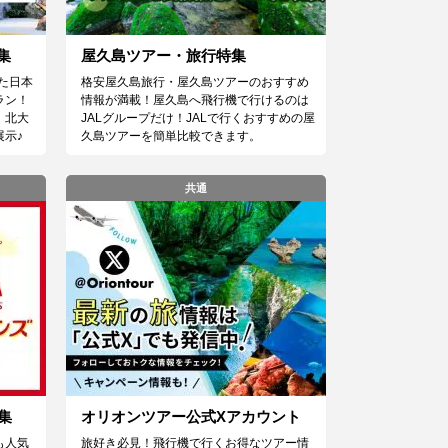
集
屋久島ツアー・旅行特集
た日本
格安屋久島旅行・屋久島ツアーのおすすめ
ラン！
情報が満載！屋久島へ飛行機で行けるのは
、北大
JALグループだけ！JALで行くおすすめの屋
示♪
久島ツアーを簡単比較できます。
共通
集
オリオンツアー公式Xアカウント
も人気
旅好き必見！飛行機で行くお得なツアー情