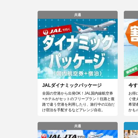
共通
JALダイナミックパッケージ
今す
全国の空港から出発OK！JAL国内線航空券
お得
+ホテルがセットのフリープラン！往路と復
ぐ使
路で違う空港を利用したり、旅行中の1泊だ
希望
け宿泊を手配するなどアレンジ自在。
かも
共通