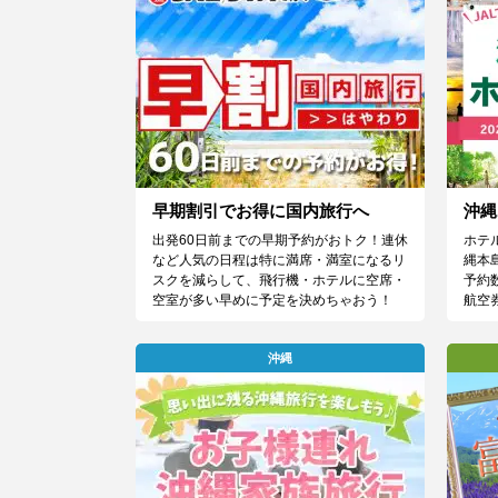
早期割引でお得に国内旅行へ
沖縄
出発60日前までの早期予約がおトク！連休
ホテ
など人気の日程は特に満席・満室になるリ
縄本
スクを減らして、飛行機・ホテルに空席・
予約
空室が多い早めに予定を決めちゃおう！
航空
沖縄