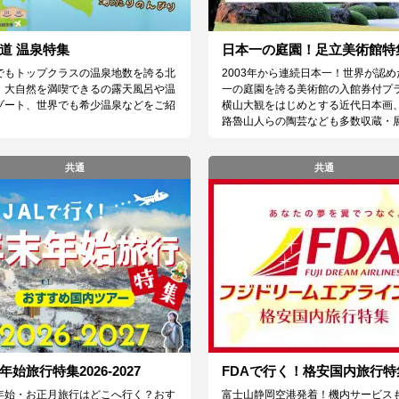
道 温泉特集
日本一の庭園！足立美術館特
でもトップクラスの温泉地数を誇る北
2003年から連続日本一！世界が認め
。大自然を満喫できるの露天風呂や温
一の庭園を誇る美術館の入館券付プ
ゾート、世界でも希少温泉などをご紹
横山大観をはじめとする近代日本画
路魯山人らの陶芸なども多数収蔵・展
共通
共通
年始旅行特集2026-2027
FDAで行く！格安国内旅行特
年始・お正月旅行はどこへ行く？おす
富士山静岡空港発着！機内サービス