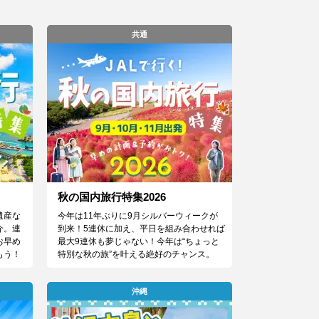
共通
秋の国内旅行特集2026
遺産な
今年は11年ぶりに9月シルバーウィークが
介。連
到来！5連休に加え、平日を組み合わせれば
お早め
最大9連休も夢じゃない！今年は“ちょっと
もう！
特別な秋の旅”を叶える絶好のチャンス。
沖縄