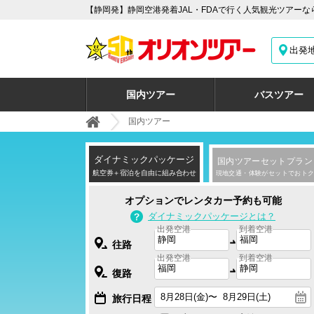
【静岡発】静岡空港発着JAL・FDAで行く人気観光ツアーな
出発
国内ツアー
バスツアー
国内ツアー
ダイナミックパッケージ
国内ツアーセットプラン
航空券＋宿泊を自由に組み合わせ
現地交通・体験がセットでおトク
オプションでレンタカー予約も可能
ダイナミックパッケージとは？
出発空港
到着空港
往路
出発空港
到着空港
復路
旅行日程