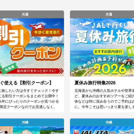
共通
共通
ぐ使える【割引クーポン】
夏休み旅行特集2026
に旅したい方は今すぐチェック！今す
北海道から沖縄の人気ホテルや世界
える割引クーポンをまとめて公開中！
ど、夏休みのおすすめツアーをご紹
条件にぴったりのクーポンが見つかる
休などは特に混み合うのでご予約は
♪限定クーポンなのでお見逃しなく。
に。今年こそは思いっきり夏を楽し
沖縄
沖縄