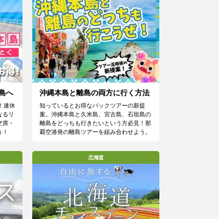
島へ
沖縄本島と離島の両方に行く方法
！連休
知っているとお得なパックツアーの新提
なるリ
案。沖縄本島と久米島、宮古島、石垣島の
空席・
離島をどっちも行きたいという方必見！那
う！
覇空港発の離島ツアーを組み合わせよう。
北海道