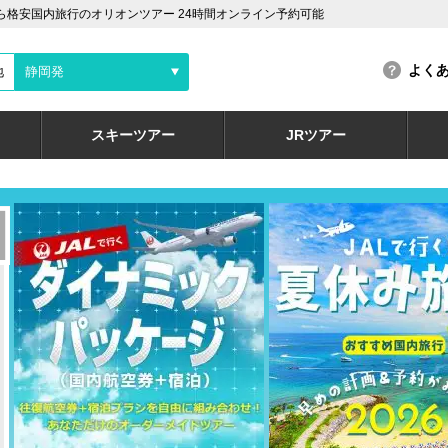
ら格安国内旅行のオリオンツアー 24時間オンライン予約可能
よく
地
静岡発
スキーツアー
JRツアー