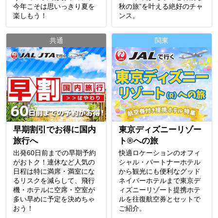
今年こそは思いっきり夏を
秋の旅”を叶える絶好のチャ
楽しもう！
ンス。
共通
関東
早期割引でお得に国内
東京ディズニーリゾー
旅行へ
ト®への旅
出発60日前までの早期予約
快適ロケーションのオフィ
がおトク！連休など人気の
シャル・パートナーホテル
日程は特に満席・満室にな
から観光にも便利なグッド
るリスクを減らして、飛行
ネイバーホテルまで東京デ
機・ホテルに空席・空室が
ィズニーリゾート提携ホテ
多い早めに予定を決めちゃ
ルを往復航空券とセットで
おう！
ご紹介。