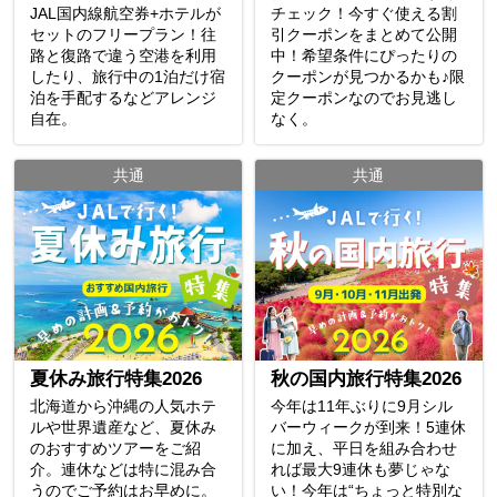
JAL国内線航空券+ホテルが
チェック！今すぐ使える割
セットのフリープラン！往
引クーポンをまとめて公開
路と復路で違う空港を利用
中！希望条件にぴったりの
したり、旅行中の1泊だけ宿
クーポンが見つかるかも♪限
泊を手配するなどアレンジ
定クーポンなのでお見逃し
自在。
なく。
共通
共通
夏休み旅行特集2026
秋の国内旅行特集2026
北海道から沖縄の人気ホテ
今年は11年ぶりに9月シル
ルや世界遺産など、夏休み
バーウィークが到来！5連休
のおすすめツアーをご紹
に加え、平日を組み合わせ
介。連休などは特に混み合
れば最大9連休も夢じゃな
うのでご予約はお早めに。
い！今年は“ちょっと特別な