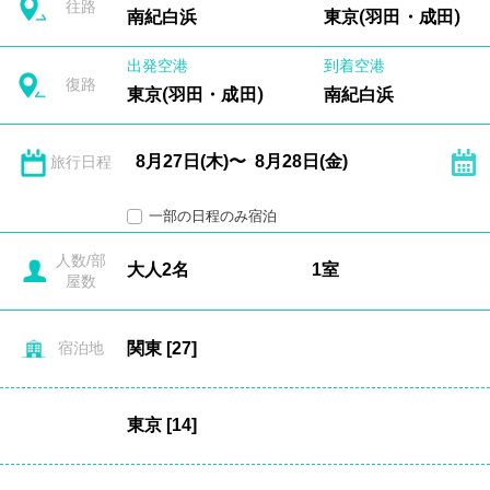
往路
南紀白浜
東京(羽田・成田)
出発空港
到着空港
復路
東京(羽田・成田)
南紀白浜
旅行日程
一部の日程のみ宿泊
人数/部
屋数
宿泊地