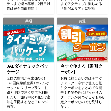
テルまで楽々移動。2日目以
までアクティブに楽しめる
降は完全自由時間！
「新宿エリア」に宿泊！
共通
共通
JALダイナミックパッ
今すぐ使える【割引ク
ケージ
ーポン】
全国の空港から出発OK！
お得に旅したい方は今すぐ
JAL国内線航空券+ホテルが
チェック！今すぐ使える割
セットのフリープラン！往
引クーポンをまとめて公開
路と復路で違う空港を利用
中！希望条件にぴったりの
したり、旅行中の1泊だけ宿
クーポンが見つかるかも♪限
泊を手配するなどアレンジ
定クーポンなのでお見逃し
自在。
なく。