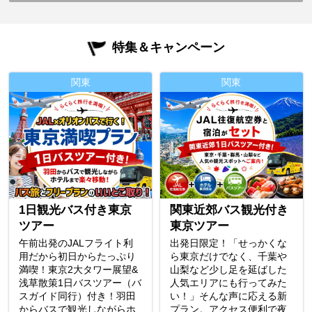
特集＆キャンペーン
関東
関東
1日観光バス付き東京
関東近郊バス観光付き
ツアー
東京ツアー
午前出発のJALフライト利
出発日限定！「せっかくな
用だから初日からたっぷり
ら東京だけでなく、千葉や
満喫！東京2大タワー展望&
山梨など少し足を延ばした
浅草散策1日バスツアー（バ
人気エリアにも行ってみた
スガイド同行）付き！羽田
い！」そんな声に応える新
からバスで観光しながらホ
プラン。アクセス便利で夜