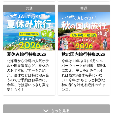
共通
共通
夏休み旅行特集2026
秋の国内旅行特集2026
北海道から沖縄の人気ホテ
今年は11年ぶりに9月シル
ルや世界遺産など、夏休み
バーウィークが到来！5連休
のおすすめツアーをご紹
に加え、平日を組み合わせ
介。連休などは特に混み合
れば最大9連休も夢じゃな
うのでご予約はお早めに。
い！今年は“ちょっと特別な
今年こそは思いっきり夏を
秋の旅”を叶える絶好のチャ
楽しもう！
ンス。
もっと見る