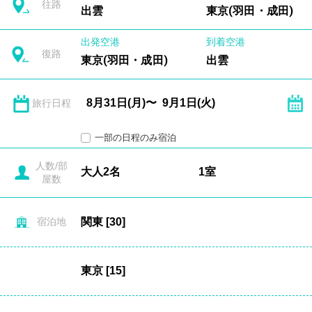
往路
出雲
東京(羽田・成田)
出発空港
到着空港
復路
東京(羽田・成田)
出雲
旅行日程
一部の日程のみ宿泊
人数/部
屋数
宿泊地