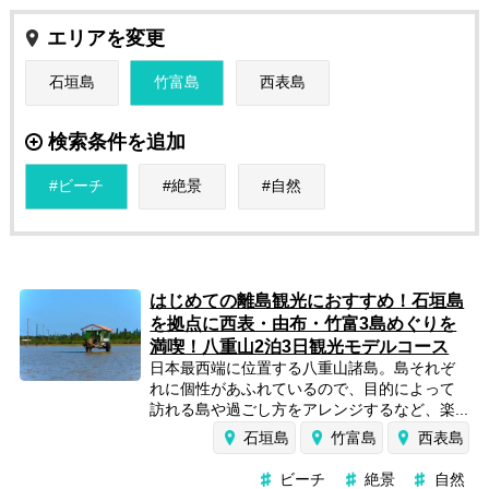
エリアを変更
石垣島
竹富島
西表島
検索条件を追加
ビーチ
絶景
自然
はじめての離島観光におすすめ！石垣島
を拠点に西表・由布・竹富3島めぐりを
満喫！八重山2泊3日観光モデルコース
日本最西端に位置する八重山諸島。島それぞ
れに個性があふれているので、目的によって
訪れる島や過ごし方をアレンジするなど、楽...
石垣島
竹富島
西表島
ビーチ
絶景
自然