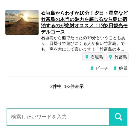
石垣島からわずか10分！夕日・星空など
竹富島の本当の魅力を感じるなら島に宿
泊するのが絶対オススメ！1泊2日観光モ
デルコース
石垣島から船でたったの10分ということもあ
り、日帰りで遊びにくる人が多い竹富島。で
も、声を大にして言います！「竹富島の本...
石垣島
竹富島
ビーチ
絶景
2
件中
1
-
2
件表示