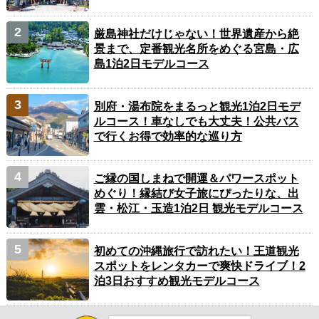
厳島神社だけじゃない！世界遺産から絶
景まで、定番観光名所をめぐる宮島・広
島1泊2日モデルコース
別府・湯布院をまるっと観光1泊2日モデ
ルコース！車なしでも大丈夫！公共バス
で行くお得で効率的な巡り方
ご縁の国しまねで開運＆パワースポット
めぐり！縁結び女子旅にぴったりな、出
雲・松江・玉造1泊2日 観光モデルコース
初めての沖縄旅行で訪れたい！王道観光
スポットをレンタカーで爽快ドライブ！2
泊3日おすすめ観光モデルコース