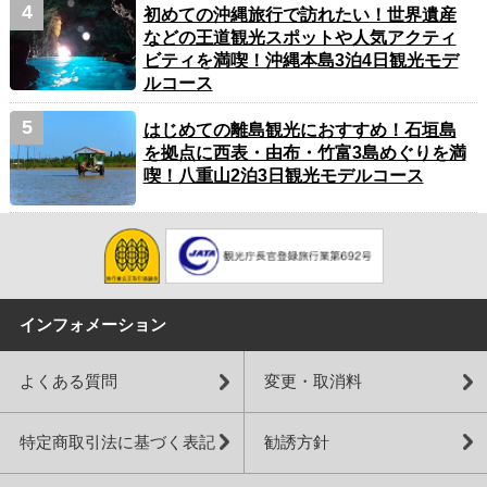
初めての沖縄旅行で訪れたい！世界遺産
などの王道観光スポットや人気アクティ
ビティを満喫！沖縄本島3泊4日観光モデ
ルコース
はじめての離島観光におすすめ！石垣島
を拠点に西表・由布・竹富3島めぐりを満
喫！八重山2泊3日観光モデルコース
インフォメーション
よくある質問
変更・取消料
特定商取引法に基づく表記
勧誘方針