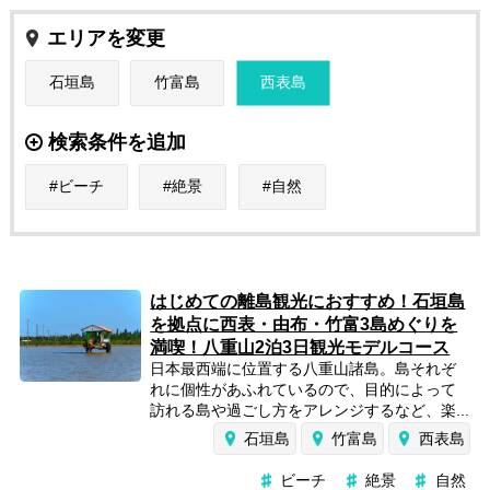
エリアを変更
石垣島
竹富島
西表島
検索条件を追加
ビーチ
絶景
自然
はじめての離島観光におすすめ！石垣島
を拠点に西表・由布・竹富3島めぐりを
満喫！八重山2泊3日観光モデルコース
日本最西端に位置する八重山諸島。島それぞ
れに個性があふれているので、目的によって
訪れる島や過ごし方をアレンジするなど、楽...
石垣島
竹富島
西表島
ビーチ
絶景
自然