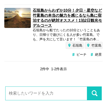
石垣島からわずか10分！夕日・星空など
竹富島の本当の魅力を感じるなら島に宿
泊するのが絶対オススメ！1泊2日観光モ
デルコース
石垣島から船でたったの10分ということもあ
り、日帰りで遊びにくる人が多い竹富島。で
も、声を大にして言います！「竹富島の本...
石垣島
竹富島
ビーチ
絶景
2
件中
1
-
2
件表示