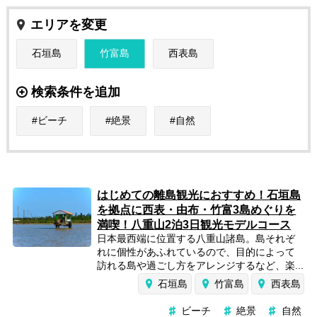
エリアを変更
石垣島
竹富島
西表島
検索条件を追加
ビーチ
絶景
自然
はじめての離島観光におすすめ！石垣島
を拠点に西表・由布・竹富3島めぐりを
満喫！八重山2泊3日観光モデルコース
日本最西端に位置する八重山諸島。島それぞ
れに個性があふれているので、目的によって
訪れる島や過ごし方をアレンジするなど、楽...
石垣島
竹富島
西表島
ビーチ
絶景
自然