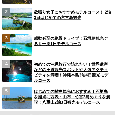
欲張り女子におすすめモデルコース！ 2泊
3日はじめての宮古島観光
感動必至の絶景ドライブ！石垣島観光ぐ
るり一周1日モデルコース
初めての沖縄旅行で訪れたい！世界遺産
などの王道観光スポットや人気アクティ
ビティを満喫！沖縄本島3泊4日観光モデ
ルコース
はじめての離島観光におすすめ！石垣島
を拠点に西表・由布・竹富3島めぐりを満
喫！八重山2泊3日観光モデルコース