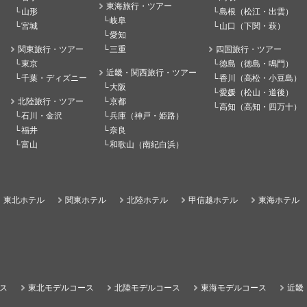
東海旅行・ツアー
山形
島根（松江・出雲）
岐阜
宮城
山口（下関・萩）
愛知
関東旅行・ツアー
三重
四国旅行・ツアー
東京
徳島（徳島・鳴門）
近畿・関西旅行・ツアー
千葉・ディズニー
香川（高松・小豆島）
大阪
愛媛（松山・道後）
北陸旅行・ツアー
京都
高知（高知・四万十）
石川・金沢
兵庫（神戸・姫路）
福井
奈良
富山
和歌山（南紀白浜）
東北ホテル
関東ホテル
北陸ホテル
甲信越ホテル
東海ホテル
ス
東北モデルコース
北陸モデルコース
東海モデルコース
近畿