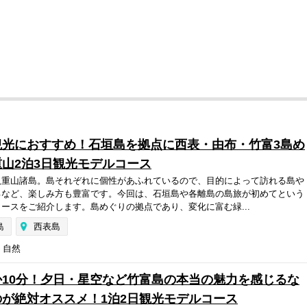
観光におすすめ！石垣島を拠点に西表・由布・竹富3島め
山2泊3日観光モデルコース
八重山諸島。島それぞれに個性があふれているので、目的によって訪れる島や
るなど、楽しみ方も豊富です。今回は、石垣島や各離島の島旅が初めてという
ースをご紹介します。島めぐりの拠点であり、変化に富む緑...
島
西表島
自然
10分！夕日・星空など竹富島の本当の魅力を感じるな
が絶対オススメ！1泊2日観光モデルコース