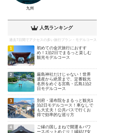
九州
人気ランキング
過去7日間でアクセスの多い旅行プラン・モデルコース
初めての金沢旅行におすす
め！1泊2日でまるっと楽しむ
観光モデルコース
厳島神社だけじゃない！世界
遺産から絶景まで、定番観光
名所をめぐる宮島・広島1泊2
日モデルコース
別府・湯布院をまるっと観光1
泊2日モデルコース！車なしで
も大丈夫！公共バスで行くお
得で効率的な巡り方
ご縁の国しまねで開運＆パワ
ースポットめぐり！縁結び女