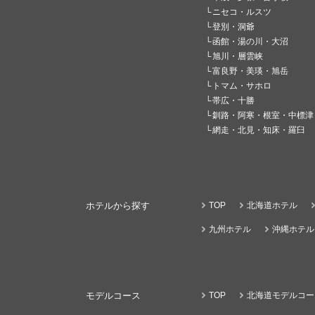
ニセコ・ルスツ
登別・洞爺
函館・湯の川・大沼
旭川・層雲峡
富良野・美瑛・旭岳
トマム・サホロ
帯広・十勝
釧路・阿寒・根室・中標津
網走・北見・知床・羅臼
ホテルから探す
TOP
北海道ホテル
九州ホテル
沖縄ホテル
モデルコース
TOP
北海道モデルコー