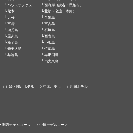
ハウステンボス
西海岸（読谷・恩納村）
熊本
北部（名護・本部）
大分
久米島
宮崎
宮古島
鹿児島
石垣島
屋久島
西表島
種子島
小浜島
奄美大島
竹富島
与論島
与那国島
南大東島
近畿・関西ホテル
中国ホテル
四国ホテル
・関西モデルコース
中国モデルコース