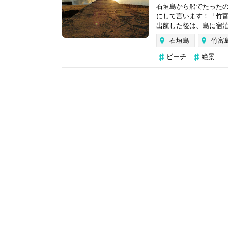
石垣島から船でたったの
にして言います！「竹
出航した後は、島に宿泊
石垣島
竹富
ビーチ
絶景