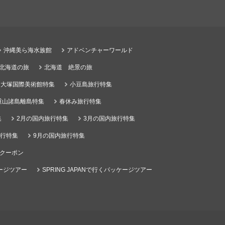
沖縄美ら海水族館
アドベンチャーワールド
る北海道の旅
北海道 絶景の旅
大塚国際美術館特集
小豆島旅行特集
重山諸島離島特集
春休み旅行特集
集
2月の国内旅行特集
3月の国内旅行特集
旅行特集
9月の国内旅行特集
クーポン
ケージツアー
SPRING JAPANで行くパッケージツアー