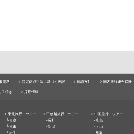
取消料
特定商取引法に基づく表記
勧誘方針
国内旅行総合保険
お手続き
採用情報
東北旅行・ツアー
甲信越旅行・ツアー
中国旅行・ツアー
青森
長野
広島
秋田
新潟
岡山
岩手
鳥取