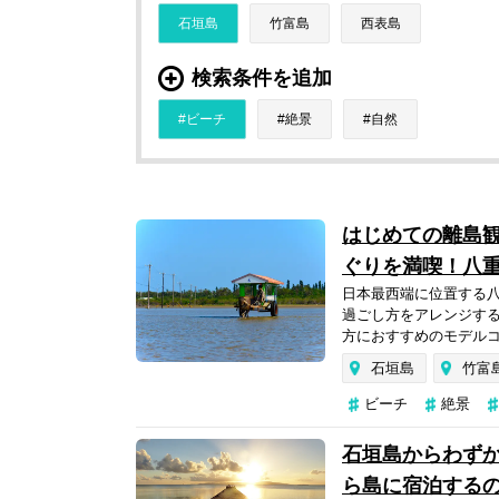
石垣島
竹富島
西表島
検索条件を追加
ビーチ
絶景
自然
はじめての離島
ぐりを満喫！八重
日本最西端に位置する
過ごし方をアレンジす
方におすすめのモデルコ
石垣島
竹富
ビーチ
絶景
石垣島からわずか
ら島に宿泊するの