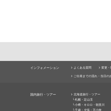
インフォメーション
よくある質問
変更・
ご出発までの流れ・当日の
国内旅行・ツアー
北海道旅行・ツアー
札幌・定山渓
小樽・キロロ・朝里川
千歳・夕張・苫小牧