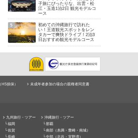
子旅にぴったりな、出雲・松
江・玉造1泊2日 観光モデルコ
ース
初めての沖縄旅行で訪れた
い！王道観光スポットをレン
タカーで爽快ドライブ！2泊3
日おすすめ観光モデルコース
（HS損保）
未成年者参加の場合の親権者同意書
九州旅行・ツアー
沖縄旅行・ツアー
福岡
那覇
佐賀
南部（糸満・豊崎・南城）
長崎
中部（北谷・宜野湾）