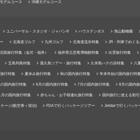
モデルコース
沖縄モデルコース
ユニバーサル・スタジオ・ジャパン®
ハウステンボス
旭山動物園
ー
北海道ゴルフ
九州ゴルフ
北海道流氷特集
JR・列車でめぐ
北陸旅行特集（金沢・福井）
福井県立恐竜博物館特集
出雲旅行特集
五島列島特集
屋久島ツアー・旅行特集
久米島ハテの浜特集
八
）旅行特集
夏休み旅行特集
秋の国内旅行特集
年末年始の国内旅行特
月の国内旅行特集
6月の国内旅行特集
7月の国内旅行特集
8月の国内
1月の国内旅行特集
赤ちゃん・お子様連れ旅行特集
国内旅行に使える割引
ケージ(航空券＋宿泊)
FDAで行くパッケージツアー
Jetstarで行くパッ