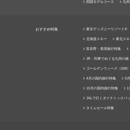
四国モデルコース
九州
おすすめ特集
東京ディズニーリゾート®
北海道スキー
東北スキ
富良野・美瑛旅行特集
JR・列車でめぐる九州の旅
ゴールデンウィーク（GW
4月の国内旅行特集
5
10月の国内旅行特集
1
JALで行くダイナミックパッ
タイムセール特集