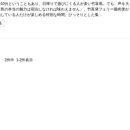
10分ということもあり、日帰りで遊びにくる人が多い竹富島。でも、声を大
富島の本当の魅力は宿泊しなければ味わえません」。竹富発フェリー最終便が
している人だけが楽しめる特別な時間。ひっそりとした集...
島
2
件中
1
-
2
件表示