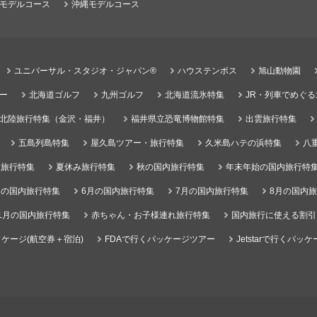
モデルコース
沖縄モデルコース
ユニバーサル・スタジオ・ジャパン®
ハウステンボス
旭山動物園
ー
北海道ゴルフ
九州ゴルフ
北海道流氷特集
JR・列車でめぐ
北陸旅行特集（金沢・福井）
福井県立恐竜博物館特集
出雲旅行特集
五島列島特集
屋久島ツアー・旅行特集
久米島ハテの浜特集
八
）旅行特集
夏休み旅行特集
秋の国内旅行特集
年末年始の国内旅行特
月の国内旅行特集
6月の国内旅行特集
7月の国内旅行特集
8月の国内
1月の国内旅行特集
赤ちゃん・お子様連れ旅行特集
国内旅行に使える割引
ケージ(航空券＋宿泊)
FDAで行くパッケージツアー
Jetstarで行くパッ