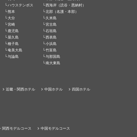
ハウステンボス
西海岸（読谷・恩納村）
熊本
北部（名護・本部）
大分
久米島
宮崎
宮古島
鹿児島
石垣島
屋久島
西表島
種子島
小浜島
奄美大島
竹富島
与論島
与那国島
南大東島
近畿・関西ホテル
中国ホテル
四国ホテル
・関西モデルコース
中国モデルコース