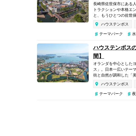
長崎県佐世保市にある
トラクションや本格エ
と、もうひとつの佐世保
ハウステンボス
テーマパーク
水
ハウステンボス
間】
オランダを中心とした
ス」。日本一広いテー
街と自然が調和した「美
ハウステンボス
テーマパーク
夜