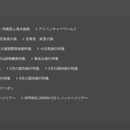
沖縄美ら海水族館
アドベンチャーワールド
る北海道の旅
北海道 絶景の旅
大塚国際美術館特集
小豆島旅行特集
重山諸島離島特集
春休み旅行特集
集
2月の国内旅行特集
3月の国内旅行特集
旅行特集
9月の国内旅行特集
クーポン
ケージツアー
SPRING JAPANで行くパッケージツアー