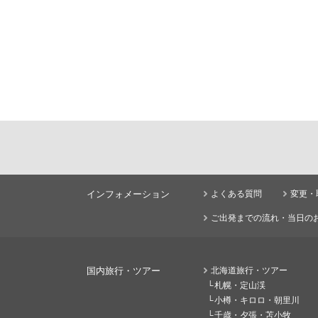
インフォメーション
よくある質問
変更・
ご出発までの流れ・当日の
国内旅行・ツアー
北海道旅行・ツアー
札幌・定山渓
小樽・キロロ・朝里川
千歳・夕張・苫小牧