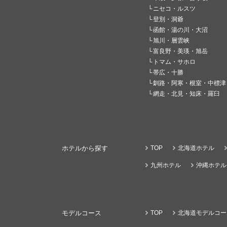
ニセコ・ルスツ
登別・洞爺
函館・湯の川・大沼
旭川・層雲峡
富良野・美瑛・旭岳
トマム・サホロ
帯広・十勝
釧路・阿寒・根室・中標津
網走・北見・知床・羅臼
ホテルから探す
TOP
北海道ホテル
九州ホテル
沖縄ホテル
モデルコース
TOP
北海道モデルコー