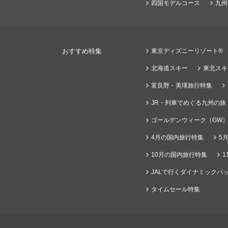
四国モデルコース
九州
おすすめ特集
東京ディズニーリゾート®
北海道スキー
東北スキ
富良野・美瑛旅行特集
JR・列車でめぐる九州の旅
ゴールデンウィーク（GW
4月の国内旅行特集
5
10月の国内旅行特集
1
JALで行くダイナミックパッ
タイムセール特集