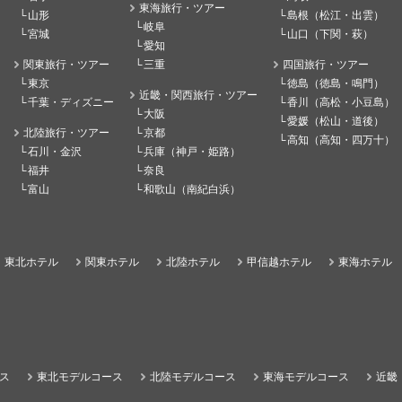
東海旅行・ツアー
山形
島根（松江・出雲）
岐阜
宮城
山口（下関・萩）
愛知
関東旅行・ツアー
三重
四国旅行・ツアー
東京
徳島（徳島・鳴門）
近畿・関西旅行・ツアー
千葉・ディズニー
香川（高松・小豆島）
大阪
愛媛（松山・道後）
北陸旅行・ツアー
京都
高知（高知・四万十）
石川・金沢
兵庫（神戸・姫路）
福井
奈良
富山
和歌山（南紀白浜）
東北ホテル
関東ホテル
北陸ホテル
甲信越ホテル
東海ホテル
ス
東北モデルコース
北陸モデルコース
東海モデルコース
近畿