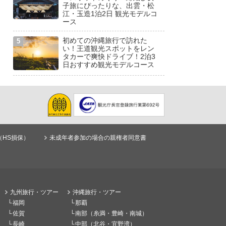
子旅にぴったりな、出雲・松
江・玉造1泊2日 観光モデルコ
ース
初めての沖縄旅行で訪れた
い！王道観光スポットをレン
タカーで爽快ドライブ！2泊3
日おすすめ観光モデルコース
（HS損保）
未成年者参加の場合の親権者同意書
九州旅行・ツアー
沖縄旅行・ツアー
福岡
那覇
佐賀
南部（糸満・豊崎・南城）
長崎
中部（北谷・宜野湾）