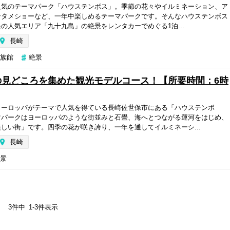
人気のテーマパーク「ハウステンボス」。季節の花々やイルミネーション、ア
ンタメショーなど、一年中楽しめるテーマパークです。そんなハウステンボス
の人気エリア「九十九島」の絶景をレンタカーでめぐる1泊...
長崎
族館
絶景
の見どころを集めた観光モデルコース！【所要時間：6時
ヨーロッパがテーマで人気を得ている長崎佐世保市にある「ハウステンボ
マパークはヨーロッパのような街並みと石畳、海へとつながる運河をはじめ、
しい街」です。四季の花が咲き誇り、一年を通してイルミネーシ...
長崎
景
3
件中
1
-
3
件表示