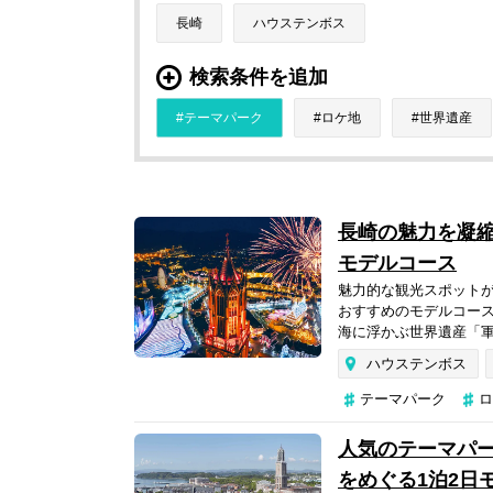
長崎
ハウステンボス
検索条件を追加
テーマパーク
ロケ地
世界遺産
長崎の魅力を凝縮
モデルコース
魅力的な観光スポット
おすすめのモデルコー
海に浮かぶ世界遺産「軍
ハウステンボス
テーマパーク
ロ
人気のテーマパ
をめぐる1泊2日