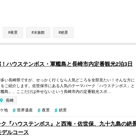
夜景
水族館
絶景
！ハウステンボス・軍艦島と長崎市内定番観光2泊3日
が多い長崎県ですが、せっかく行くなら人気どころを全部見たい！そんな方に
スをご紹介します。佐世保市にある人気のテーマパーク「ハウステンボス」と
艦島」、ここだけは外せないという長崎市内の定番観光スポ...
長崎
ケ地
世界遺産
夜景
絶景
ーク『ハウステンボス』と西海・佐世保、九十九島の絶
モデルコース