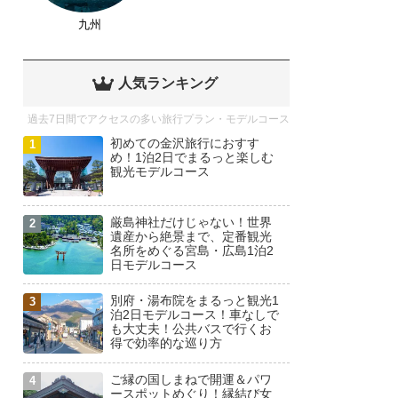
九州
人気ランキング
過去7日間でアクセスの多い旅行プラン・モデルコース
初めての金沢旅行におすす
め！1泊2日でまるっと楽しむ
観光モデルコース
厳島神社だけじゃない！世界
遺産から絶景まで、定番観光
名所をめぐる宮島・広島1泊2
日モデルコース
別府・湯布院をまるっと観光1
泊2日モデルコース！車なしで
も大丈夫！公共バスで行くお
得で効率的な巡り方
ご縁の国しまねで開運＆パワ
ースポットめぐり！縁結び女