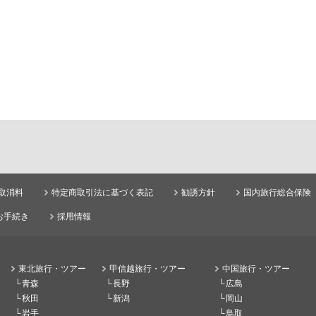
取消料
特定商取引法に基づく表記
勧誘方針
国内旅行総合保険
お手続き
採用情報
東北旅行・ツアー
甲信越旅行・ツアー
中国旅行・ツアー
青森
長野
広島
秋田
新潟
岡山
岩手
鳥取